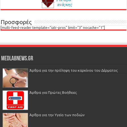
Προσφορές
[multi-feed-reader template="iatr-pros" limit="3" nocache="1"]
Medlabnews.gr
Άρθρα για την πρόληψη του καρκίνου του Δέρματος
Άρθρα για Πρώτες Βοήθειες
Άρθρα για την Υγεία των ποδιών