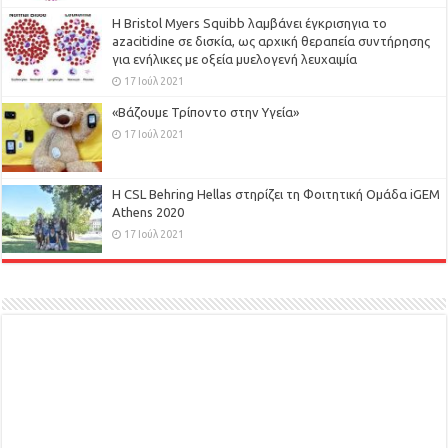
Η Bristol Myers Squibb λαμβάνει έγκρισηγια το
azacitidine σε δισκία, ως αρχική θεραπεία συντήρησης
για ενήλικες με οξεία μυελογενή λευχαιμία
17 Ιούλ 2021
«Βάζουμε Τρίποντο στην Υγεία»
17 Ιούλ 2021
H CSL Behring Hellas στηρίζει τη Φοιτητική Ομάδα iGEM
Athens 2020
17 Ιούλ 2021