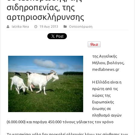
σιδηροπενίας, της
αρτηριοσκλήρυνσης
Iatrika Nea
19 Αυγ 2013
Οστεοπόρωση
της Αγγελικής
Μήλιου, βιολόγος,
medlabnews.gr
Η Ελλάδα είναι η
πρώτη από τις
χώρες της
Ευρωπαϊκής
ένωσης σε
πληθυσμό αιγών
(6.000.000) και παράγει 450.000 τόνους γάλακτος τον χρόνο
Το κατσικίσιο γάλα δεν προκαλεί αλλεργίες λόγω της σύνθεσης των