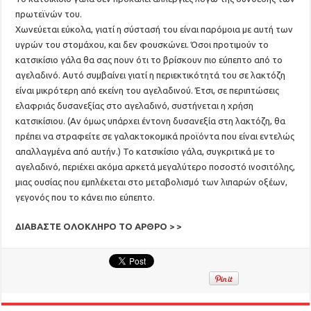
πρωτεϊνών του.
Χωνεύεται εύκολα, γιατί η σύστασή του είναι παρόμοια με αυτή των
υγρών του στομάχου, και δεν φουσκώνει. Όσοι προτιμούν το
κατσικίσιο γάλα θα σας πουν ότι το βρίσκουν πιο εύπεπτο από το
αγελαδινό. Αυτό συμβαίνει γιατί η περιεκτικότητά του σε λακτόζη
είναι μικρότερη από εκείνη του αγελαδινού. Έτσι, σε περιπτώσεις
ελαφριάς δυσανεξίας στο αγελαδινό, συστήνεται η χρήση
κατσικίσιου. (Αν όμως υπάρχει έντονη δυσανεξία στη λακτόζη, θα
πρέπει να στραφείτε σε γαλακτοκομικά προϊόντα που είναι εντελώς
απαλλαγμένα από αυτήν.) Το κατσικίσιο γάλα, συγκριτικά με το
αγελαδινό, περιέχει ακόμα αρκετά μεγαλύτερο ποσοστό ινοσιτόλης,
μιας ουσίας που εμπλέκεται στο μεταβολισμό των λιπαρών οξέων,
γεγονός που το κάνει πιο εύπεπτο.
ΔΙΑΒΑΣΤΕ ΟΛΟΚΛΗΡΟ ΤΟ ΑΡΘΡΟ > >