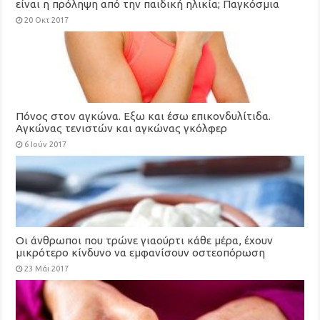
είναι η πρόληψη από την παιδική ηλικία; Παγκόσμια
Ημέρα Οστεοπόρωσης
20 Οκτ 2017
Πόνος στον αγκώνα. Εξω και έσω επικονδυλίτιδα.
Αγκώνας τενιστών και αγκώνας γκόλφερ
6 Ιούν 2017
Οι άνθρωποι που τρώνε γιαούρτι κάθε μέρα, έχουν
μικρότερο κίνδυνο να εμφανίσουν οστεοπόρωση
23 Μάι 2017