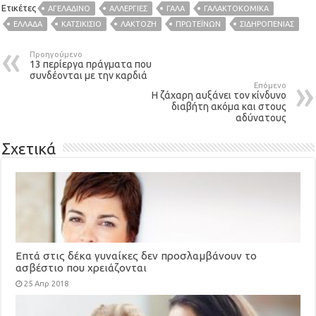
Ετικέτες
ΑΓΕΛΑΔΙΝΌ
ΑΛΛΕΡΓΊΕΣ
ΓΆΛΑ
ΓΑΛΑΚΤΟΚΟΜΙΚΆ
ΕΛΛΆΔΑ
ΚΑΤΣΙΚΊΣΙΟ
ΛΑΚΤΌΖΗ
ΠΡΩΤΕΪΝΏΝ
ΣΙΔΗΡΟΠΕΝΊΑΣ
Προηγούμενο
13 περίεργα πράγματα που
συνδέονται με την καρδιά
Επόμενο
Η ζάχαρη αυξάνει τον κίνδυνο
διαβήτη ακόμα και στους
αδύνατους
Σχετικά
Επτά στις δέκα γυναίκες δεν προσλαμβάνουν το
ασβέστιο που χρειάζονται
25 Απρ 2018