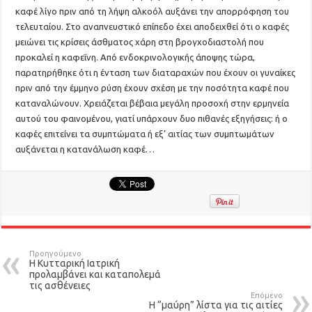
καφέ λίγο πριν από τη λήψη αλκοόλ αυξάνει την απορρόφηση του
τελευταίου. Στο αναπνευστικό επίπεδο έχει αποδειχθεί ότι ο καφές
μειώνει τις κρίσεις άσθματος χάρη στη βρογχοδιαστολή που
προκαλεί η καφεΐνη. Από ενδοκρινολογικής άποψης τώρα,
παρατηρήθηκε ότι η ένταση των διαταραχών που έχουν οι γυναίκες
πριν από την έμμηνο ρύση έχουν σχέση με την ποσότητα καφέ που
καταναλώνουν. Χρειάζεται βέβαια μεγάλη προσοχή στην ερμηνεία
αυτού του φαινομένου, γιατί υπάρχουν δυο πιθανές εξηγήσεις: ή ο
καφές επιτείνει τα συμπτώματα ή εξ’ αιτίας των συμπτωμάτων
αυξάνεται η κατανάλωση καφέ…
Προηγούμενο
Η Κυτταρική Ιατρική
προλαμβάνει και καταπολεμά
τις ασθένειες
Επόμενο
Η “μαύρη” λίστα για τις αιτίες