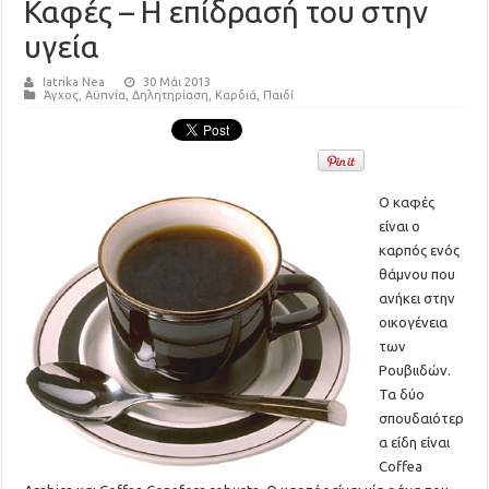
Καφές – Η επίδρασή του στην
υγεία
Iatrika Nea
30 Μάι 2013
Άγχος
,
Αϋπνία
,
Δηλητηρίαση
,
Καρδιά
,
Παιδί
Ο καφές
είναι ο
καρπός ενός
θάμνου που
ανήκει στην
οικογένεια
των
Ρουβιιδών.
Τα δύο
σπουδαιότερ
α είδη είναι
Coffea