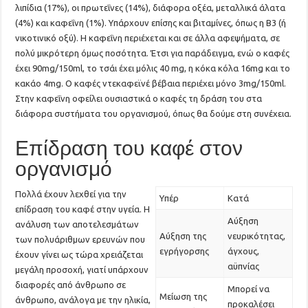
λιπίδια (17%), οι πρωτεΐνες (14%), διάφορα οξέα, μεταλλικά άλατα
(4%) και καφεΐνη (1%). Υπάρχουν επίσης και βιταμίνες, όπως η Β3 (ή
νικοτινικό οξύ). Η καφεΐνη περιέχεται και σε άλλα αφεψήματα, σε
πολύ μικρότερη όμως ποσότητα. Έτσι για παράδειγμα, ενώ ο καφές
έχει 90mg/150ml, το τσάι έχει μόλις 40 mg, η κόκα κόλα 16mg και το
κακάο 4mg. Ο καφές ντεκαφεϊνέ βέβαια περιέχει μόνο 3mg/150ml.
Στην καφεΐνη οφείλει ουσιαστικά ο καφές τη δράση του στα
διάφορα συστήματα του οργανισμού, όπως θα δούμε στη συνέχεια.
Επίδραση του καφέ στον
οργανισμό
Πολλά έχουν λεχθεί για την
Υπέρ
Κατά
επίδραση του καφέ στην υγεία. Η
Αύξηση
ανάλυση των αποτελεσμάτων
Αύξηση της
νευρικότητας,
των πολυάριθμων ερευνών που
εγρήγορσης
άγχους,
έχουν γίνει ως τώρα χρειάζεται
αϋπνίας
μεγάλη προσοχή, γιατί υπάρχουν
διαφορές από άνθρωπο σε
Μπορεί να
Μείωση της
άνθρωπο, ανάλογα με την ηλικία,
προκαλέσει