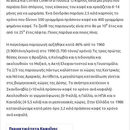
Arabica και Coffea Conefora robusta. Ο καρπός είναι μία ράγα που
περιέχει δύο σπόρους, τους κόκκους του καφέ και χρειάζεται 6-14
μήνες για να ωριμάσει. Ένα δενδράκι παράγει 2,5 κιλά καρπούς το
χρόνο που δίνουν 500 γραμμάρια πράσινου καφέ και 400 γραμμάρια
ψημένου καφέ. Το ζενίθ της παραγωγής είναι στο 8ο με 10° έτος και
από το 25° έτος πέφτει. Ποιος παράγει και ποιος πίνει;
Η παγκόσμια παραγωγή αυξήθηκε κατά 46% από το 1960
(3.900τόνο/χρόνο) στο 1990 (5.700 τόνοι/ χρόνο).Τις τρεις πρώτες
θέσεις έχουν η Βραζιλία, η Κολομβία και η Ινδονησία και
ακολουθούν το Μεξικό, η Ακτή Ελεφαντοστού και η Γουατεμάλα.
Τα 2/3 της παραγωγής πάντως καλύπτουν οι χώρες της Κεντρικής
και Νότιας Αμερικής. Αντίθετα, η μεγαλύτερη κατανάλωση γίνεται
στις βιομηχανικές χώρες της Δύσης. Τα σκήπτρα κατέχουν η
Σκανδιναβία (>10 κιλά πράσινου καφέ το χρόνο ανά κεφαλή).
Ακολουθούν οι γερμανόφωνες (6-9 κιλά), η Γαλλία, οι ΗΠΑ και ο
Καναδάς (4-5,5 κιλά) και οι μεσογειακές χώρες. Στην Ελλάδα το 1986
καταναλώναμε κατά μέσο όρο 2,2 κιλά πράσινου καφέ το χρόνο
ανά κεφαλή.
Περιεκτικότητα Καφεΐνης