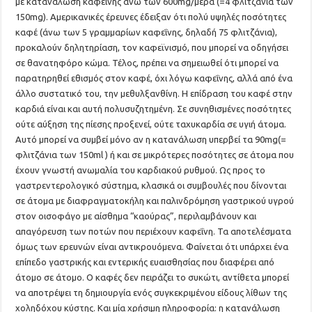
με κατανάλωση καφεΐνης άνω των 600mg/μέρα (=4 φλιτζάνια των
150mg). Αμερικανικές έρευνες έδειξαν ότι πολύ υψηλές ποσότητες
καφέ (άνω των 5 γραμμαρίων καφεΐνης, δηλαδή 75 φλιτζάνια),
προκαλούν δηλητηρίαση, τον καφεϊνισμό, που μπορεί να οδηγήσει
σε θανατηφόρο κώμα. Τέλος, πρέπει να σημειωθεί ότι μπορεί να
παρατηρηθεί εθισμός στον καφέ, όχι λόγω καφεΐνης, αλλά από ένα
άλλο συστατικό του, την μεθυλξανθίνη. Η επίδραση του καφέ στην
καρδιά είναι και αυτή πολυσυζητημένη. Σε συνηθισμένες ποσότητες
ούτε αύξηση της πίεσης προξενεί, ούτε ταχυκαρδία σε υγιή άτομα.
Αυτό μπορεί να συμβεί μόνο αν η κατανάλωση υπερβεί τα 90mg(=
φλιτζάνια των 150ml ) ή και σε μικρότερες ποσότητες σε άτομα που
έχουν γνωστή ανωμαλία του καρδιακού ρυθμού. Ως προς το
γαστρεντερολογικό σύστημα, κλασικά οι συμβουλές που δίνονται
σε άτομα με διαφραγματοκήλη και παλινδρόμηση γαστρικού υγρού
στον οισοφάγο με αίσθημα “καούρας”, περιλαμβάνουν και
απαγόρευση των ποτών που περιέχουν καφεΐνη. Τα αποτελέσματα
όμως των ερευνών είναι αντικρουόμενα. Φαίνεται ότι υπάρχει ένα
επίπεδο γαστρικής και εντερικής ευαισθησίας που διαφέρει από
άτομο σε άτομο. Ο καφές δεν πειράζει το συκώτι, αντίθετα μπορεί
να αποτρέψει τη δημιουργία ενός συγκεκριμένου είδους λίθων της
χοληδόχου κύστης. Και μία χρήσιμη πληροφορία: η κατανάλωση