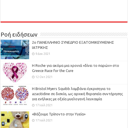
Ροή ειδήσεων
2ο ΠΑΝΕΛΛΗΝΙΟ ΣΥΝΕΔΡΙΟ ΕΞΑΤΟΜΙΚΕΥΜΕΝΗΣ
ΙΑΤΡΙΚΗΣ
9 Δεκ 2021
H Roche για ακόμα μια χρονιά «δίνει το παρών» στο
Greece Race for the Cure
12 Οκτ 2021
Η Bristol Myers Squibb λαμβάνει έγκρισηγια το
azacitidine σε δισκία, ως αρχική θεραπεία συντήρησης
για ενήλικες με οξεία μυελογενή λευχαιμία
17 Ιούλ 2021
«Βάζουμε Τρίποντο στην Υγεία»
17 Ιούλ 2021