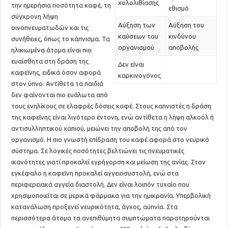
χολολιθίασης
την ημερήσια ποσότητα καφέ, τη
εθισμό
σύγχρονη λήψη
Αύξηση των
Αύξηση του
οινοπνευματωδών και τις
καύσεων του
κινδύνου
συνήθειες, όπως το κάπνισμα. Τα
οργανισμού
αποβολής
ηλικιωμένα άτομα είναι πιο
ευαίσθητα στη δράση της
Δεν είναι
καφεΐνης, ειδικά όσον αφορά
καρκινογόνος
στον ύπνο. Αντίθετα τα παιδιά
δεν φαίνονται πιο ευάλωτα από
τους ενηλίκους σε ελαφρές δόσεις καφέ. Στους καπνιστές η δράση
της καφεΐνης είναι λιγότερο έντονη, ενώ αντίθετα η λήψη αλκοόλ ή
αντισυλληπτικού χαπιού, μειώνει την αποβολή της από τον
οργανισμό. Η πιο γνωστή επίδραση του καφέ αφορά στο νευρικό
σύστημα. Σε λογικές ποσότητες βελτιώνει τις πνευματικές
ικανότητες γιατί προκαλεί εγρήγορση και μείωση της ανίας. Στον
εγκέφαλο η καφεΐνη προκαλεί αγγειοσυστολή, ενώ στα
περιφερειακά αγγεία διαστολή. Δεν είναι λοιπόν τυχαίο που
χρησιμοποιείται σε μερικά φάρμακα για την ημικρανία. Υπερβολική
κατανάλωση προξενεί νευρικότητα, άγχος, αϋπνία. Στα
περισσότερα άτομα τα ανεπιθύμητα συμπτώματα παρατηρούνται