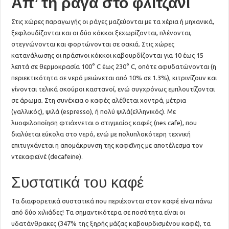
Απ’ τη ράγα στο φλιτζάνι
Στις χώρες παραγωγής οι ράγες μαζεύονται με τα χέρια ή μηχανικά,
ξεφλουδίζονται και οι δύο κόκκοι ξεχωρίζονται, πλένονται,
στεγνώνονται και φορτώνονται σε σακιά. Στις χώρες
κατανάλωσης οι πράσινοι κόκκοι καβουρδίζονται για 10 έως 15
λεπτά σε θερμοκρασία 100° C έως 230° C, οπότε αφυδατώνονται (η
περιεκτικότητα σε νερό μειώνεται από 10% σε 1.3%), κιτρινίζουν και
γίνονται τελικά σκούροι καστανοί, ενώ συγχρόνως εμπλουτίζονται
σε άρωμα. Στη συνέχεια ο καφές αλέθεται χοντρά, μέτρια
(γαλλικός), ψιλά (espresso), ή πολύ ψιλά(ελληνικός). Με
λυοφιλοποίηση φτιάχνεται ο στιγμιαίος καφές (nes cafe), που
διαλύεται εύκολα στο νερό, ενώ με πολυπλοκότερη τεχνική
επιτυγχάνεται η απομάκρυνση της καφεΐνης με αποτέλεσμα τον
ντεκαφεϊνέ (decafeine).
Συστατικά του καφέ
Τα διαφορετικά συστατικά που περιέχονται στον καφέ είναι πάνω
από δύο χιλιάδες! Τα σημαντικότερα σε ποσότητα είναι οι
υδατάνθρακες (347% της ξηρής μάζας καβουρδισμένου καφέ), τα