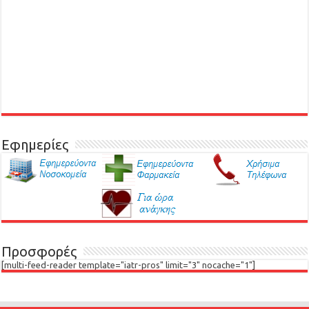
Εφημερίες
Προσφορές
[multi-feed-reader template="iatr-pros" limit="3" nocache="1"]