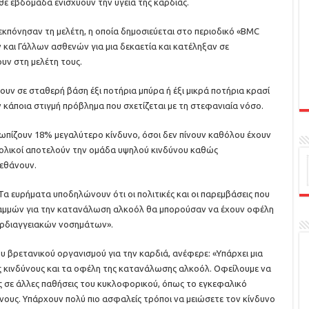
θε εβδομάδα ενισχύουν την υγεία της καρδιάς.
εκπόνησαν τη μελέτη, η οποία δημοσιεύεται στο περιοδικό «BMC
ν και Γάλλων ασθενών για μια δεκαετία και κατέληξαν σε
ν στη μελέτη τους.
υν σε σταθερή βάση έξι ποτήρια μπύρα ή έξι μικρά ποτήρια κρασί
 κάποια στιγμή πρόβλημα που σχετίζεται με τη στεφανιαία νόσο.
πίζουν 18% μεγαλύτερο κίνδυνο, όσοι δεν πίνουν καθόλου έχουν
ολικοί αποτελούν την ομάδα υψηλού κινδύνου καθώς
πεθάνουν.
Τα ευρήματα υποδηλώνουν ότι οι πολιτικές και οι παρεμβάσεις που
αμμών για την κατανάλωση αλκοόλ θα μπορούσαν να έχουν οφέλη
καρδιαγγειακών νοσημάτων».
ου βρετανικού οργανισμού για την καρδιά, ανέφερε: «Υπάρχει μια
ς κινδύνους και τα οφέλη της κατανάλωσης αλκοόλ. Οφείλουμε να
ις σε άλλες παθήσεις του κυκλοφορικού, όπως το εγκεφαλικό
κίνους. Υπάρχουν πολύ πιο ασφαλείς τρόποι να μειώσετε τον κίνδυνο