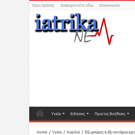
Όροι Χρήσης
Διαφημιστείτε εδώ
Επικοινωνία
Υγεία
Ειδήσεις
Πρώτες Βοήθειες
Home
/
Υγεία
/
Καρδιά
/
Έξι μπύρες ή έξι ποτήρια κ