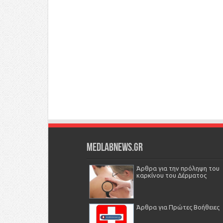
Medlabnews.gr
Άρθρα για την πρόληψη του
καρκίνου του Δέρματος
Άρθρα για Πρώτες Βοήθειες