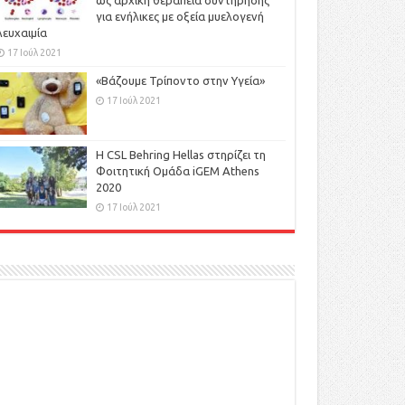
ως αρχική θεραπεία συντήρησης
για ενήλικες με οξεία μυελογενή
λευχαιμία
17 Ιούλ 2021
«Βάζουμε Τρίποντο στην Υγεία»
17 Ιούλ 2021
H CSL Behring Hellas στηρίζει τη
Φοιτητική Ομάδα iGEM Athens
2020
17 Ιούλ 2021