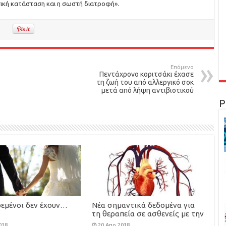
ική κατάσταση και η σωστή διατροφή».
Επόμενο
Πεντάχρονο κοριτσάκι έχασε
τη ζωή του από αλλεργικό σοκ
μετά από λήψη αντιβιοτικού
Ρ
ρεμένοι δεν έχουν…
Νέα σημαντικά δεδομένα για
τη θεραπεία σε ασθενείς με την
τρανσθυρετίνη
018
20 Απρ 2018