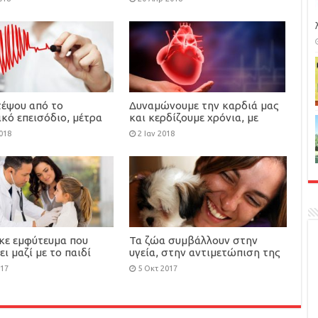
μυοκαρδιοπάθεια
έψου από το
Δυναμώνουμε την καρδιά μας
κό επεισόδιο, μέτρα
και κερδίζουμε χρόνια, με
μό σου
μικρές αλλαγές στις συνήθειες
018
2 Ιαν 2018
μας
κε εμφύτευμα που
Τα ζώα συμβάλλουν στην
ι μαζί με το παιδί
υγεία, στην αντιμετώπιση της
υπέρτασης, του άγχους, της
017
5 Οκτ 2017
μοναξιάς, της κατάθλιψης