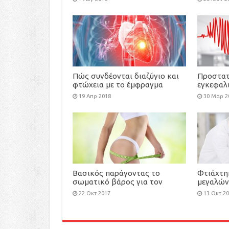
Πώς συνδέονται διαζύγιο και
Προστατ
φτώχεια με το έμφραγμα
εγκεφαλι
το σφυγ
19 Απρ 2018
30 Μαρ 2
Βασικός παράγοντας το
Φτιάχτη
σωματικό βάρος για τον
μεγαλώνε
έλεγχο της πίεσης
22 Οκτ 2017
13 Οκτ 2