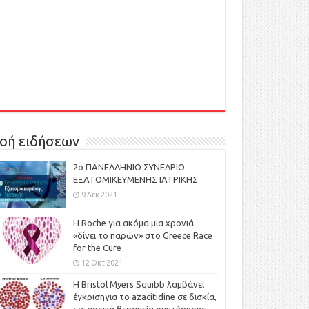
οή ειδήσεων
2ο ΠΑΝΕΛΛΗΝΙΟ ΣΥΝΕΔΡΙΟ
ΕΞΑΤΟΜΙΚΕΥΜΕΝΗΣ ΙΑΤΡΙΚΗΣ
9 Δεκ 2021
H Roche για ακόμα μια χρονιά
«δίνει το παρών» στο Greece Race
for the Cure
12 Οκτ 2021
Η Bristol Myers Squibb λαμβάνει
έγκρισηγια το azacitidine σε δισκία,