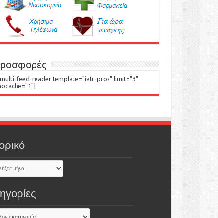
ροσφορές
[multi-feed-reader template="iatr-pros" limit="3"
nocache="1"]
ορικό
τηγορίες