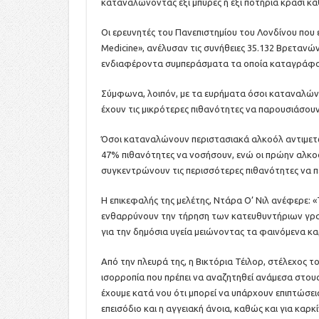
καταναλώνοντας έξι μπύρες ή έξι ποτήρια κρασί κά
Οι ερευνητές του Πανεπιστημίου του Λονδίνου που 
Medicine», ανέλυσαν τις συνήθειες 35.132 Βρετανώ
ενδιαφέροντα συμπεράσματα τα οποία καταγράφου
Σύμφωνα, λοιπόν, με τα ευρήματα όσοι καταναλώνο
έχουν τις μικρότερες πιθανότητες να παρουσιάσουν
Όσοι καταναλώνουν περιστασιακά αλκοόλ αντιμετω
47% πιθανότητες να νοσήσουν, ενώ οι πρώην αλκο
συγκεντρώνουν τις περισσότερες πιθανότητες να 
Η επικεφαλής της μελέτης, Ντάρα Ο’ Νιλ ανέφερε: «
ενθαρρύνουν την τήρηση των κατευθυντήριων γρ
για την δημόσια υγεία μειώνοντας τα φαινόμενα 
Από την πλευρά της, η Βικτόρια Τέιλορ, στέλεχος τ
ισορροπία που πρέπει να αναζητηθεί ανάμεσα στου
έχουμε κατά νου ότι μπορεί να υπάρχουν επιπτώσε
επεισόδιο και η αγγειακή άνοια, καθώς και για καρ