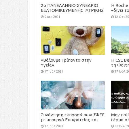
2ο ΠΑΝΕΛΛΗΝΙΟ ΣΥΝΕΔΡΙΟ
H Roche 
ΕΞΑΤΟΜΙΚΕΥΜΕΝΗΣ ΙΑΤΡΙΚΗΣ
«δίνει τ
Race for
9 Δεκ 2021
12 Οκτ 2
«Βάζουμε Τρίποντο στην
H CSL Be
Υγεία»
τη Φοιτ
Athens 
17 Ιούλ 2021
17 Ιούλ 2
Συνάντηση εκπροσώπων ΣΦΕΕ
Μην παίζ
με υπουργό Επικρατείας και
δέρμα σ
Ψηφιακής Διακυβέρνησης, κ.
μπροστά
17 Ιούλ 2021
30 Ιούν 2