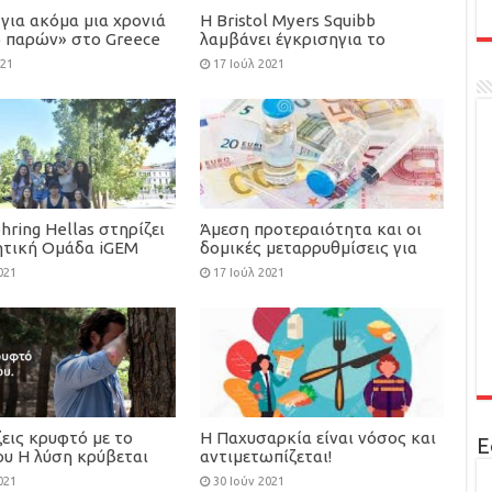
για ακόμα μια χρονιά
Η Bristol Myers Squibb
ο παρών» στο Greece
λαμβάνει έγκρισηγια το
 the Cure
azacitidine σε δισκία, ως
021
17 Ιούλ 2021
αρχική θεραπεία συντήρησης
για ενήλικες με οξεία
μυελογενή λευχαιμία
hring Hellas στηρίζει
Άμεση προτεραιότητα και οι
ητική Ομάδα iGEM
δομικές μεταρρυθμίσεις για
2020
τον περιορισμό της
021
17 Ιούλ 2021
φαρμακευτικής δαπάνης
εις κρυφτό με το
Η Παχυσαρκία είναι νόσος και
Ε
ου Η λύση κρύβεται
αντιμετωπίζεται!
 σου.
021
30 Ιούν 2021