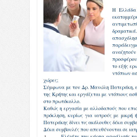
Η Ελλάδα 
εκατομμύ
αντιμετωπί
δραματικά
απασχόλη
παράδειγμ
αναζητού
προσφέρουν
το εξής ερ
ντόπιων α
χώρες;
Σύμφωνα με τον Δρ. Μανώλη Πατεράκη, ειδι
της Κρήτης και εργάζεται με ντόπιους ασθ
στο πρωτόκολλο.
Καθώς η εργασία με αλλοδαπούς που επισ
πρόκληση, κυρίως για ιατρούς με μικρή 
Πατεράκης δίνει τις ακόλουθες δέκα συμβο
Δέκα συμβουλές που απευθύνονται σε ιατρ
Ελέγξτε την κάρτα ασφάλισής τους 