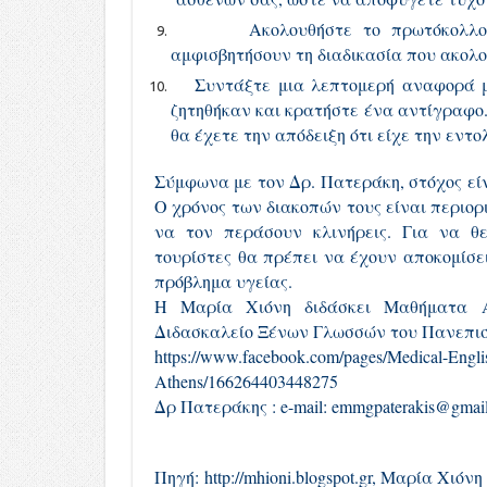
Ακολουθήστε το πρωτόκολλο θερα
αμφισβητήσουν τη διαδικασία που ακολ
Συντάξτε μια λεπτομερή αναφορά με ό
ζητηθήκαν και κρατήστε ένα αντίγραφο.
θα έχετε την απόδειξη ότι είχε την εντο
Σύμφωνα με τον Δρ. Πατεράκη, στόχος εί
Ο χρόνος των διακοπών τους είναι περιορ
να τον περάσουν κλινήρεις. Για να θ
τουρίστες θα πρέπει να έχουν αποκομίσει
πρόβλημα υγείας.
Η Μαρία Χιόνη διδάσκει Μαθήματα Αγ
Διδασκαλείο Ξένων Γλωσσών του Πανεπι
https://www.facebook.com/pages/Medical-Engli
Athens/166264403448275
Δρ Πατεράκης : e-mail: emmgpaterakis@gmail
Πηγή:
http://mhioni.blogspot.g
r, Μαρία Χιόνη