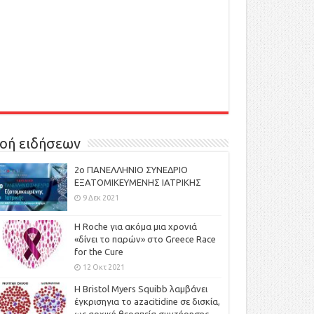
οή ειδήσεων
2ο ΠΑΝΕΛΛΗΝΙΟ ΣΥΝΕΔΡΙΟ
ΕΞΑΤΟΜΙΚΕΥΜΕΝΗΣ ΙΑΤΡΙΚΗΣ
9 Δεκ 2021
H Roche για ακόμα μια χρονιά
«δίνει το παρών» στο Greece Race
for the Cure
12 Οκτ 2021
Η Bristol Myers Squibb λαμβάνει
έγκρισηγια το azacitidine σε δισκία,