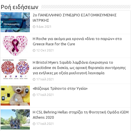
Ροή ειδήσεων
2ο ΠΑΝΕΛΛΗΝΙΟ ΣΥΝΕΔΡΙΟ ΕΞΑΤΟΜΙΚΕΥΜΕΝΗΣ
ΙΑΤΡΙΚΗΣ
9 Δεκ 2021
H Roche για ακόμα μια χρονιά «δίνει το παρών» στο
Greece Race for the Cure
12 Οκτ 2021
Η Bristol Myers Squibb λαμβάνει έγκρισηγια το
azacitidine σε δισκία, ως αρχική θεραπεία συντήρησης
για ενήλικες με οξεία μυελογενή λευχαιμία
17 Ιούλ 2021
«Βάζουμε Τρίποντο στην Υγεία»
17 Ιούλ 2021
H CSL Behring Hellas στηρίζει τη Φοιτητική Ομάδα iGEM
Athens 2020
17 Ιούλ 2021