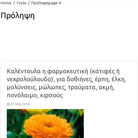
Home
/
Υγεία
/
Πρόληψη
page 4
Πρόληψη
Καλέντουλα η φαρμακευτική (κατιφές ή
νεκρολούλουδο), για δοθιήνες, έρπη, έλκη,
μολύνσεις, μώλωπες, τραύματα, ακμή,
πονόλαιμο, κιρσούς
27 Μάι 2018