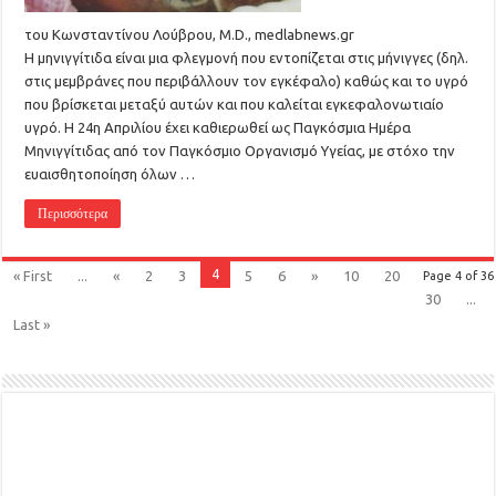
του Κωνσταντίνου Λούβρου, M.D., medlabnews.gr
Η μηνιγγίτιδα είναι μια φλεγμονή που εντοπίζεται στις μήνιγγες (δηλ.
στις μεμβράνες που περιβάλλουν τον εγκέφαλο) καθώς και το υγρό
που βρίσκεται μεταξύ αυτών και που καλείται εγκεφαλονωτιαίο
υγρό. Η 24η Απριλίου έχει καθιερωθεί ως Παγκόσμια Ημέρα
Μηνιγγίτιδας από τον Παγκόσμιο Οργανισμό Υγείας, με στόχο την
ευαισθητοποίηση όλων …
Περισσότερα
4
« First
...
«
2
3
5
6
»
10
20
Page 4 of 36
30
...
Last »