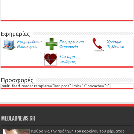
Εφημερίες
Προσφορές
[multi-feed-reader template="iatr-pros" limit="3" nocache="1"]
Medlabnews.gr
Άρθρα για την πρόληψη του καρκίνου του Δέρματος