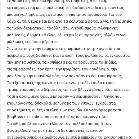
καθαριστική, αντιφλεγμονώδη, αντισηπτική, στυπτική,
καταπραϋντική και επουλωτική της δράση, ενώ δευτερευόντως
μπορεί να ληφθεί ως τονωτικό ή ήπιο αντισπασμωδικό. Για τον
λόγο αυτό, θεωρείται ένα από τα καλύτερα βότανα για τη θεραπεία
τοπικών δερματικών προβλημάτων, ερεθισμούς, φλεγμονές,
μολύνσεις, δερματικά έλκη, εξωτερικές αιμορραγίες, αλλά και για
μώλωπες και διαστρέμματα.
Συνίσταται για την ακμή και τα σπυράκια, την τριχοφυτία του
πέλματος, τους δοθιήνες και τα έλκη, τους μώλωπες, τα εγκαύματα,
την επιπεφυκίτιδα, τα κοψίματα και τα τραύματα, το έκζεμα,
τις αιμορροΐδες, τον έρπη, την ψωρίαση, τον πονόλαιμο, την
μονιλίαση, την αμυγδαλίτιδα, τον πονόδοντο και τους κιρσούς.
Τις εξαιρετικές της ικανότητες δείχνει η καλέντουλα στους
τραυματισμούς του δέρματος και των βλεννογόνων. Κομπρέσες με
τσάι ή αραιωμένο βάμμα μπορούν να θεραπεύσουν πληγές που
επουλώνονται δύσκολα, μολύνσεις των νυχιών, εγκαύματα,
αποστήματα, ουλές και έλκη των κνημών. Οι γαργάρες με τσάι
βοηθούν σε περίπτωση στοματίτιδας και φαρυγγίτιδας.
Τα αιθέρια έλαια αναστέλλουν τον πολλαπλασιασμό των
βακτηριδίων και μυκήτων, οι δε σαπονίνες ενεργούν
αντιφλεγμονικά. Η καλέντουλα ενισχύει επιπλέον το ανοσοποιητικό