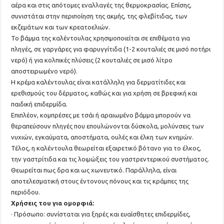
αέρα και στις απότομες εναλλαγές της θερμοκρασίας. Επίσης,
συνιστάται στην περιποίηση της ακμής, της φλεβίτιδας, των
εκζεμάτων και των κρεατοελιών.
Το βάμμα της καλέντουλας χρησιμοποιείται σε επιθέματα για
πληγές, σε γαργάρες για φαρυγγίτιδα (1-2 κουταλιές σε μισό ποτήρι
νερό) ή για κολπικές πλύσεις (2 κουταλιές σε μισό λίτρο
αποστειρωμένο νερό).
Η κρέμα καλέντουλας είναι κατάλληλη για δερματίτιδες και
ερεθισμούς του δέρματος, καθώς και για χρήση σε βρεφική και
παιδική επιδερμίδα.
Επιπλέον, κομπρέσες με τσάι ή αραιωμένο βάμμα μπορούν να
θεραπεύσουν πληγές που επουλώνονται δύσκολα, μολύνσεις των
νυχιών, εγκαύματα, αποστήματα, ουλές και έλκη των κνημών.
Τέλος, η καλέντουλα θεωρείται εξαιρετικό βότανο για το έλκος,
την γαστρίτιδα και τις λοιμώξεις του γαστρεντερικού συστήματος.
Θεωρείται πως δρα και ως χωνευτικό. Παράλληλα, είναι
αποτελεσματική στους έντονους πόνους και τις κράμπες της
περιόδου.
Χρήσεις του για ομορφιά:
· Πρόσωπο: συνίσταται για ξηρές και ευαίσθητες επιδερμίδες,