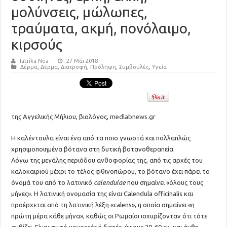
μολύνσεις, μώλωπες,
τραύματα, ακμή, πονόλαιμο,
κιρσούς
Iatrika Nea
27 Μάι 2018
Δέρμα
,
Δέρμα
,
Διατροφή
,
Πρόληψη
,
Συμβουλές
,
Υγεία
της Αγγελικής Μήλιου, βιολόγος,
medlabnews.gr
Η καλέντουλα είναι ένα από τα ποιο γνωστά και πολλαπλώς
χρησιμοποιημένα βότανα στη δυτική βοτανοθεραπεία.
Λόγω της μεγάλης περιόδου ανθοφορίας της, από τις αρχές του
καλοκαιριού μέχρι το τέλος φθινοπώρου, το βότανο έχει πάρει το
όνομά του από το λατινικό
calendulae
που σημαίνει «όλους τους
μήνες». Η λατινική ονομασία της είναι Calendula officinalis και
προέρχεται από τη λατινική λέξη «calens», η οποία σημαίνει «η
πρώτη μέρα κάθε μήνα», καθώς οι Ρωμαίοι ισχυρίζονταν ότι τότε