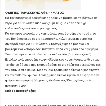
ΟΔΗΓΙΕΣ ΠΑΡΑΣΚΕΥΗΣ ΑΦΕΨΗΜΑΤΟΣ
Για την παρασκευή αφεψήματος αρκεί να βράσουμε το βότανο σε
νερό για 10-15 λεπτά (υπολογίζουμε πως θα χρειαστεί 5γρ.
καλέντουλας ανά κούπα ροφήματος).
Για την προετοιμασία της κομπρέσας, τοποθετούμε μία ποσότητα
του βοτάνου μέσα σε μία κατσαρόλα, καλύπτουμε με νερό και
σιγοβράζουμε για 10-15 λεπτά. Στραγγίζουμε το βότανο και
βουτάμε ένα καθαρό πανί (πετσέτα, γάζα κτλ.) μέσα στο αφέψημα.
Τοποθετούμε το πανί πάνω στην επιδερμίδα (όσο είναι ζεστό).
Εναλλακτικά, μπορούμε να φτιάξουμε ένα κατάπλασμα τυλίγοντας
το ίδιο το βότανο που έχουμε βράσει σε μία γάζα και στερεώνοντας
την επάνω στο σώμα. Με τον ίδιο τρόπο μπορείτε να αξιοποιήσετε
και τα άνθη του φυτού. Επίσης, μπορείτε να την πίνετε 3 φορές την
ημέρα και σε μορφή βάμματος, διαλύοντας 30 σταγόνες σε ένα
ποτηράκι νερό.
Μέτρα προφύλαξης
Όσοι παίρνετε ηρεμιστικά, καλό είναι να γνωρίζετε ότι η λήψη της