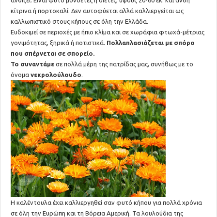
ανθίζει. Είναι φυτό μονοετές ή διετές, ύψους 20-60 εκ. και άνθη
κίτρινα ή πορτοκαλί. Δεν αυτοφύεται αλλά καλλιεργείται ως
καλλωπιστικό στους κήπους σε όλη την Ελλάδα.
Ευδοκιμεί σε περιοχές με ήπιο κλίμα και σε χωράφια φτωχά-μέτριας
γονιμότητας, ξηρικά ή ποτιστικά.
Πολλαπλασιάζεται με σπόρο
που σπέρνεται σε σπορείο.
Το συναντάμε
σε πολλά μέρη της πατρίδας μας, συνήθως με το
όνομα
νεκρολούλουδο
.
Η καλέντουλα έχει καλλιεργηθεί σαν φυτό κήπου για πολλά χρόνια
σε όλη την Ευρώπη και τη Βόρεια Αμερική. Τα λουλούδια της