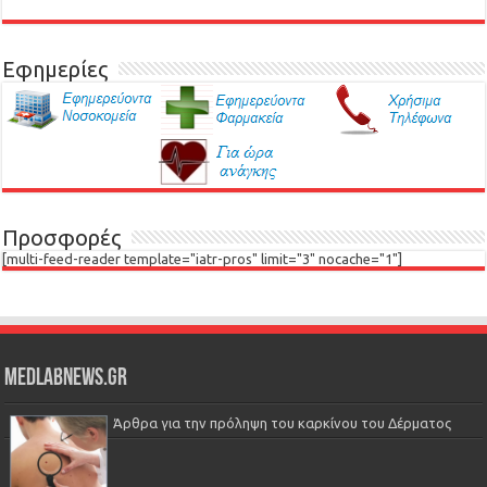
Εφημερίες
Προσφορές
[multi-feed-reader template="iatr-pros" limit="3" nocache="1"]
Medlabnews.gr
Άρθρα για την πρόληψη του καρκίνου του Δέρματος