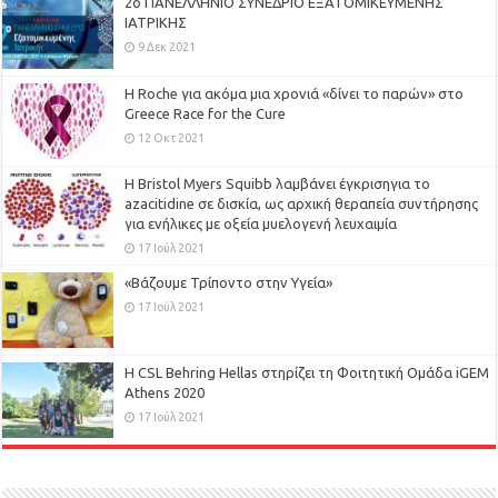
2ο ΠΑΝΕΛΛΗΝΙΟ ΣΥΝΕΔΡΙΟ ΕΞΑΤΟΜΙΚΕΥΜΕΝΗΣ
ΙΑΤΡΙΚΗΣ
9 Δεκ 2021
H Roche για ακόμα μια χρονιά «δίνει το παρών» στο
Greece Race for the Cure
12 Οκτ 2021
Η Bristol Myers Squibb λαμβάνει έγκρισηγια το
azacitidine σε δισκία, ως αρχική θεραπεία συντήρησης
για ενήλικες με οξεία μυελογενή λευχαιμία
17 Ιούλ 2021
«Βάζουμε Τρίποντο στην Υγεία»
17 Ιούλ 2021
H CSL Behring Hellas στηρίζει τη Φοιτητική Ομάδα iGEM
Athens 2020
17 Ιούλ 2021