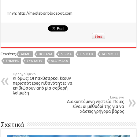
Πηγή:
http://medlabgr.blogspot.com
Ετικέτες
ΑΚΜΗ
ΒΟΤΑΝΑ
ΔΕΡΜΑ
ΕΙΔΉΣΕΙΣ
ΛΟΊΜΩΞΗ
ΣΗΜΕΡΑ
ΣΥΝΤΑΓΈΣ
ΦΑΡΜΑΚΑ
Προηγούμενο
Κι όμως: Οι παχύσαρκοι έχουν
περισσότερες πιθανότητες να
επιβιώσουν από μία σοβαρή
λοίμωξη
Επόμενο
Διακοπτόμενη νηστεία: Ποιες
είναι οι μέθοδοί της για να
χάσεις γρήγορα βάρος
Σχετικά