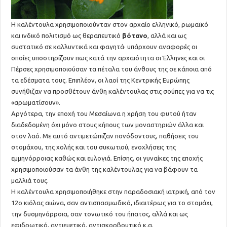
H καλέντουλα χρησιμοποιούνταν στον αρχαίο ελληνικό, ρωμαϊκό
και ινδικό πολιτισμό ως θεραπευτικό
βότανο
, αλλά και ως
συστατικό σε καλλυντικά και φαγητά· υπάρχουν αναφορές οι
οποίες υποστηρίζουν πως κατά την αρχαιότητα οι Έλληνες και οι
Πέρσες χρησιμοποιούσαν τα πέταλα του άνθους της σε κάποια από
τα εδέσματα τους. Επιπλέον, οι λαοί της Κεντρικής Ευρώπης
συνήθιζαν να προσθέτουν άνθη καλέντουλας στις σούπες για να τις
«αρωματίσουν».
Αργότερα, την εποχή του Μεσαίωνα η χρήση του φυτού ήταν
διαδεδομένη όχι μόνο στους κήπους των μοναστηριών άλλα και
στον λαό. Με αυτό αντιμετώπιζαν πονόδοντους, παθήσεις του
στομάχου, της χολής και του συκωτιού, ενοχλήσεις της
εμμηνόρροιας καθώς και ευλογιά. Επίσης, οι γυναίκες της εποχής
χρησιμοποιούσαν τα άνθη της καλέντουλας για να βάφουν τα
μαλλιά τους.
Η καλέντουλα χρησιμοποιήθηκε στην παραδοσιακή ιατρική, από τον
12ο κιόλας αιώνα, σαν αντισπασμωδικό, ιδιαιτέρως για το στομάχι,
την δυσμηνόρροια, σαν τονωτικό του ήπατος, αλλά και ως
εφιδρωτικό, αντιεμετικό, αντισκορβουτικό κ.α.