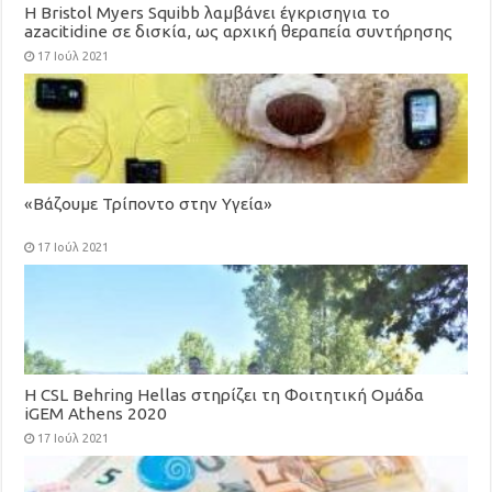
Η Bristol Myers Squibb λαμβάνει έγκρισηγια το
azacitidine σε δισκία, ως αρχική θεραπεία συντήρησης
για ενήλικες με οξεία μυελογενή λευχαιμία
17 Ιούλ 2021
«Βάζουμε Τρίποντο στην Υγεία»
17 Ιούλ 2021
H CSL Behring Hellas στηρίζει τη Φοιτητική Ομάδα
iGEM Athens 2020
17 Ιούλ 2021