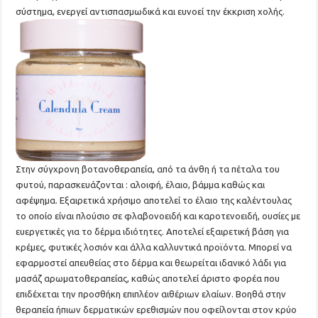
σύστημα, ενεργεί αντισπασμωδικά και ευνοεί την έκκριση χολής.
Στην σύγχρονη βοτανοθεραπεία, από τα άνθη ή τα πέταλα του
φυτού, παρασκευάζονται : αλοιφή, έλαιο, βάμμα καθώς και
αφέψημα. Εξαιρετικά χρήσιμο αποτελεί το έλαιο της καλέντουλας
το οποίο είναι πλούσιο σε φλαβονοειδή και καροτενοειδή, ουσίες με
ευεργετικές για το δέρμα ιδιότητες. Aποτελεί εξαιρετική βάση για
κρέμες, φυτικές λοσιόν και άλλα καλλυντικά προϊόντα. Mπορεί να
εφαρμοστεί απευθείας στο δέρμα και θεωρείται ιδανικό λάδι για
μασάζ αρωματοθεραπείας, καθώς αποτελεί άριστο φορέα που
επιδέχεται την προσθήκη επιπλέον αιθέριων ελαίων. Βοηθά στην
θεραπεία ήπιων δερματικών ερεθισμών που οφείλονται στον κρύο