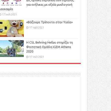
ως αρχική θεραπεία συντήρησης
για ενήλικες με οξεία μυελογενή
λευχαιμία
17 Ιούλ 2021
«Βάζουμε Τρίποντο στην Υγεία»
17 Ιούλ 2021
H CSL Behring Hellas στηρίζει τη
Φοιτητική Ομάδα iGEM Athens
2020
17 Ιούλ 2021