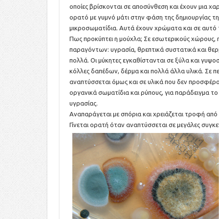
οποίες βρίσκονται σε αποσύνθεση και έχουν μια χα
ορατό με γυμνό μάτι στην φάση της δημιουργίας τη
μικροσωματίδια. Αυτά έχουν χρώματα και σε αυτό το
Πως προκύπτει η μούχλα; Σε εσωτερικούς χώρους, 
παραγόντων: υγρασία, θρεπτικά συστατικά και θερμ
πολλά. Οι μύκητες εγκαθίστανται σε ξύλα και γυψοσ
κόλλες δαπέδων, δέρμα και πολλά άλλα υλικά. Σε π
αναπτύσσεται όμως και σε υλικά που δεν προσφέρο
οργανικά σωματίδια και ρύπους, για παράδειγμα το 
υγρασίας.
Αναπαράγεται με σπόρια και χρειάζεται τροφή από 
Γίνεται ορατή όταν αναπτύσσεται σε μεγάλες συγκ