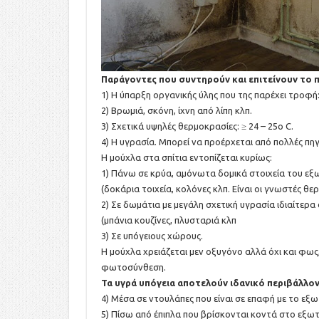
Παράγοντες που συντηρούν και επιτείνουν το 
1) Η ύπαρξη οργανικής ύλης που της παρέχει τροφή:
2) Βρωμιά, σκόνη, ίχνη από λίπη κλπ.
3) Σχετικά υψηλές θερμοκρασίες: ≥ 24 – 25ο C.
4) Η υγρασία. Μπορεί να προέρχεται από πολλές πηγ
Η μούχλα στα σπίτια εντοπίζεται κυρίως:
1) Πάνω σε κρύα, αμόνωτα δομικά στοιχεία του εξ
(δοκάρια τοιχεία, κολόνες κλπ. Είναι οι γνωστές θε
2) Σε δωμάτια με μεγάλη σχετική υγρασία ιδιαίτερ
(μπάνια κουζίνες, πλυσταριά κλπ
3) Σε υπόγειους χώρους.
Η μούχλα χρειάζεται μεν οξυγόνο αλλά όχι και φως,
φωτοσύνθεση.
Τα υγρά υπόγεια αποτελούν ιδανικό περιβάλλον
4) Μέσα σε ντουλάπες που είναι σε επαφή με το εξω
5) Πίσω από έπιπλα που βρίσκονται κοντά στο εξωτ