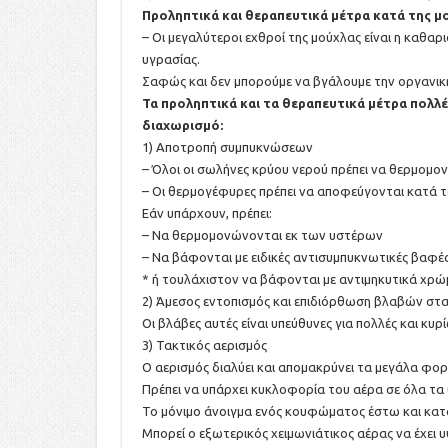
Προληπτικά και θεραπευτικά μέτρα κατά της μ
– Οι μεγαλύτεροι εχθροί της μούχλας είναι η καθαρ
υγρασίας.
Σαφώς και δεν μπορούμε να βγάλουμε την οργανική 
Τα προληπτικά και τα θεραπευτικά μέτρα πολλ
διαχωρισμό:
1) Αποτροπή συμπυκνώσεων
– Όλοι οι σωλήνες κρύου νερού πρέπει να θερμομο
– Οι θερμογέφυρες πρέπει να αποφεύγονται κατά τ
Εάν υπάρχουν, πρέπει:
– Να θερμομονώνονται εκ των υστέρων
– Να βάφονται με ειδικές αντισυμπυκνωτικές βαφές 
* ή τουλάχιστον να βάφονται με αντιμηκυτικά χρώ
2) Άμεσος εντοπισμός και επιδιόρθωση βλαβών στα
Οι βλάβες αυτές είναι υπεύθυνες για πολλές και κυ
3) Τακτικός αερισμός
Ο αερισμός διαλύει και απομακρύνει τα μεγάλα φο
Πρέπει να υπάρχει κυκλοφορία του αέρα σε όλα τα 
Το μόνιμο άνοιγμα ενός κουφώματος έστω και κατά
Μπορεί ο εξωτερικός χειμωνιάτικος αέρας να έχει υψ