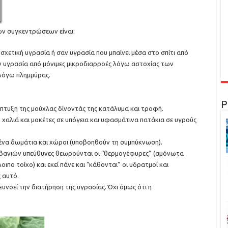
ων συγκεντρώσεων είναι:
σχετική υγρασία ή σαν υγρασία που μπαίνει μέσα στο σπίτι από
αν υγρασία από μόνιμες μικροδιαρροές λόγω αστοχίας των
 λόγω πλημμύρας.
Ρ
πτυξη της μούχλας δίνοντάς της κατάλυμα και τροφή.
χαλιά και μοκέτες σε υπόγεια και υφασμάτινα πατάκια σε υγρούς
ένα δωμάτια και χώροι (υποβοηθούν τη συμπύκνωση).
ταβανιών υπεύθυνες θεωρούνται οι “θερμογέφυρες” (αμόνωτα
ιπο τοίχο) και εκεί πάνε και “κάθονται” οι υδρατμοί και
 αυτό.
ευνοεί την διατήρηση της υγρασίας. Όχι όμως ότι η