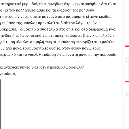
ρακτηριστική μυρωδιά, είναι συνήθως άχρωμη και συνήθως δεν είναι
ς. Για τον πολλαπλασιασμό και τη διάδοση της βοηθούν
 στάδιο γίνεται ορατή με γυμνό μάτι ως μαύρη ή κίτρινη κηλίδα.
η επώαση της μούχλας προκαλείται ιδιαίτερα λόγω τριών
οκρασία. Τα θρεπτικά συστατικά στο σπίτι και στο διαμέρισμα είναι
ανίδες ή τρέφονται από ταπετσαρίες, χρώματα, βερνίκια, σιλικόνη,
ερίπτωση υλικών με υψηλή τιμή pH η επώαση περιορίζεται. Η μούχλα
υν από μόνα τους θρεπτικές ουσίες, όταν έχουν πάνω τους
κεραμικό και το γυαλί. Η επώαση είναι δυνατή μόνο με την παρουσία
εξωτερικές πηγές, γιατί δεν περιέχει χλωροφύλλη.
εντρώσεις.