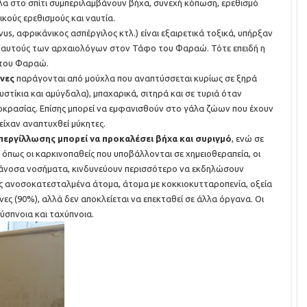
χλα στο σπίτι συμπεριλαμβάνουν βήχα, συνεχή κόπωση, ερεθισμό
κούς ερεθισμούς και ναυτία.
vus, αφρικάνικος ασπέργιλος κτλ.) είναι εξαιρετικά τοξικά, υπήρξαν
τό αυτούς των αρχαιολόγων στον Τάφο του Φαραώ. Τότε επειδή η
 του Φαραώ.
νες
παράγονται από μούχλα που αναπτύσσεται κυρίως σε ξηρά
στίκια και αμύγδαλα), μπαχαρικά, σιτηρά και σε τυριά όταν
οκρασίας. Επίσης μπορεί να εμφανισθούν στο γάλα ζώων που έχουν
είχαν αναπτυχθεί μύκητες.
εργίλλωσης μπορεί να προκαλέσει βήχα και συριγμό
, ενώ σε
πως οι καρκινοπαθείς που υποβάλλονται σε χημειοθεραπεία, οι
-άνοσα νοσήματα, κινδυνεύουν περισσότερο να εκδηλώσουν
 ανοσοκατεσταλμένα άτομα, άτομα με κοκκιοκυτταροπενία, οξεία
ες (90%), αλλά δεν αποκλείεται να επεκταθεί σε άλλα όργανα. Οι
ύσπνοια και ταχύπνοια.