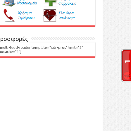
ροσφορές
[multi-feed-reader template="iatr-pros" limit="3"
nocache="1"]