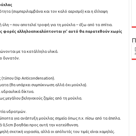
ούχλας
ιότητα (συμπεριλαμβάνει και τον καλό αερισμό) και η έλλειψη
ύλη – που αποτελεί τροφή για τη μούχλα – έξω από τα σπίτια.
ές φορές αλληλοεπικαλύπτονται γι’ αυτό θα παρατεθούν χωρίς
Π
νώνονται με τα κατάλληλα υλικά.
ο δυνατόν.
(τύπου Dip Αnticondensation).
ματα (θα υπάρχει συμπύκνωση αλλά όχι μούχλα).
 υδραυλικά δίκτυα.
ρίως μεγάλου βεληνεκούς ζημίες από τη μούχλα.
ρτία υδρατμών.
ύποπτα για ανάπτυξη μούχλας σημεία όπως π.χ. πίσω από τα έπιπλα.
 0,5cm βοηθάει προς αυτή την κατεύθυνση.
ηλή σχετική υγρασία, αλλά οι απόλυτές του τιμές είναι χαμηλές.