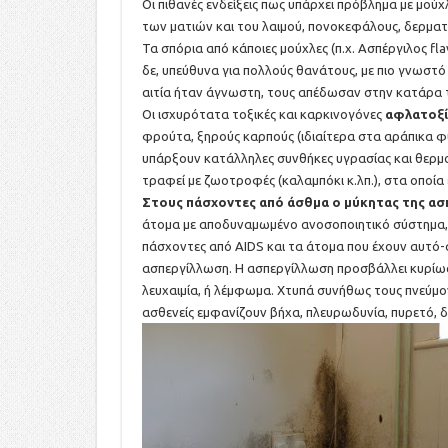
Οι πιθανές ενδείξεις πως υπάρχει πρόβλημα με μού
των ματιών και του λαιμού, πονοκεφάλους, δερματι
Τα σπόρια από κάποιες μούχλες (π.χ. Ασπέργιλος fla
δε, υπεύθυνα για πολλούς θανάτους, με πιο γνωσ
αιτία ήταν άγνωστη, τους απέδωσαν στην κατάρα
Οι ισχυρότατα τοξικές και καρκινογόνες
αφλατοξί
φρούτα, ξηρούς καρπούς (ιδιαίτερα στα αράπικα φυ
υπάρξουν κατάλληλες συνθήκες υγρασίας και θερμ
τραφεί με ζωοτροφές (καλαμπόκι κ.λπ.), στα οποία 
Στους πάσχοντες από άσθμα ο μύκητας της ασπ
άτομα με αποδυναμωμένο ανοσοποιητικό σύστημα, ό
πάσχοντες από AIDS και τα άτομα που έχουν αυτό
ασπεργίλλωση. Η ασπεργίλλωση προσβάλλει κυρίως
λευχαιμία, ή λέμφωμα. Χτυπά συνήθως τους πνεύμον
ασθενείς εμφανίζουν βήχα, πλευρωδυνία, πυρετό, δ