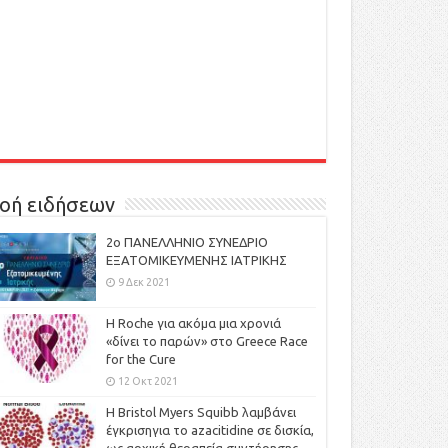
οή ειδήσεων
2ο ΠΑΝΕΛΛΗΝΙΟ ΣΥΝΕΔΡΙΟ
ΕΞΑΤΟΜΙΚΕΥΜΕΝΗΣ ΙΑΤΡΙΚΗΣ
9 Δεκ 2021
H Roche για ακόμα μια χρονιά
«δίνει το παρών» στο Greece Race
for the Cure
12 Οκτ 2021
Η Bristol Myers Squibb λαμβάνει
έγκρισηγια το azacitidine σε δισκία,