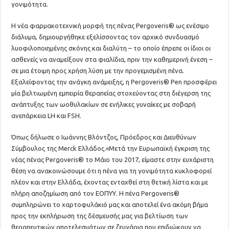
γονιμότητα.
Η νέα φαρμακοτεχνική μορφή της πένας Pergoveris® ως ενέσιμο
διάλυμα, δημιουργήθηκε εξελίσσοντας τον αρχικό συνδυασμό
λυοφιλοποιημένης σκόνης και διαλύτη – το οποίο έπρεπε οι ίδιοι οι
ασθενείς να αναμείξουν στα φιαλίδια, πριν την καθημερινή ένεση –
σε μια έτοιμη προς χρήση λύση με την προγεμισμένη πένα.
Εξαλείφοντας την ανάγκη ανάμειξης, η Pergoveris® Pen προσφέρει
μία βελτιωμένη εμπειρία θεραπείας στοχεύοντας στη διέγερση της
ανάπτυξης των ωοθυλακίων σε ενήλικες γυναίκες με σοβαρή
ανεπάρκεια LH και FSH.
Όπως δήλωσε ο Ιωάννης Βλόντζος, Πρόεδρος και Διευθύνων
Σύμβουλος της Merck Ελλάδος.«Μετά την Ευρωπαϊκή έγκριση της
νέας πένας Pergoveris® το Μάιο του 2017, είμαστε στην ευχάριστη
θέση να ανακοινώσουμε ότι η πένα για τη γονιμότητα κυκλοφορεί
πλέον και στην Ελλάδα, έχοντας ενταχθεί στη θετική λίστα και με
πλήρη αποζημίωση από τον ΕΟΠΥΥ. Η πένα Pergoveris®
συμπληρώνει το χαρτοφυλάκιό μας και αποτελεί ένα ακόμη βήμα
προς την εκπλήρωση της δέσμευσής μας για βελτίωση των
θεραπευτικών αποτελεσμάτων σε ζευγάρια που επιδιώκουν να