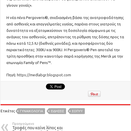
γίνουν γονείς».
Η νέα πένα Pergoveris®, σχεδιασμένη βάσει της ανατροφοδότησης
από ασθενείς και επαγγελματίες υγείας, παρέχει στους γιατρούς τη
δυνατότητα να εξατομικεύσουν τη δοσολογία σύμφωνα με τις
ανάγκες του ασθενούς, επιτρέποντας τη ρύθμιση της δόσης προς τα
πάνω κατά 12,5 IU (διεθνείς μονάδες), και προσφέροντας δύο
περιεκτικότητες: 300IU και 900IU. Η Pergoveris® Pen αποτελεί την
τρίτη προσθήκη στην καινοτόμο σειρά χορήγησης της Merck με την
επωνυμία Family of Pens™.
Πηγή:
https://medlabgr.blogspot.com
Ετικέτες
ΓΥΝΑΙΚΟΛΟΓΙΑ
ΕΙΔΉΣΕΙΣ
ΕΟΠΥΥ
Προηγούμενο
Τροφές που καίνε λίπος και