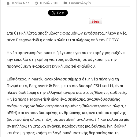
Iatrika Nea
8 Ιούλ 2018
Γυναικολογία
Στη θετική λίστα αποζημίωσης φαρμάκων εντάσσεται πλέον η νέα
πένα Pergoveris® η οποία καλύπτεται πλήρως από τον ΕΟΠΥΥ.
Η νέα προγεμισμένη συσκευή έγχυσης για αυτο-χορήγηση αυξάνει
την ευκολία στη χρήση για τους ασθενείς, σε σύγκριση με την
προηγούμενη φαρμακοτεχνική μορφή φιαλιδίου.
Ειδικότερα, η Merck, ανακοίνωσε σήμερα ότι η νέα πένα για τη
Γονιμότητα, Pergoveris® Pen, με το συνδυασμό FSH και LH, είναι
πλέον διαθέσιμη στην ελληνική αγορά και στους Έλληνες ασθενείς.
Η νέα πένα Pergoveris® είναι ένα σκεύασμα ανασυνδυασμένης
ανθρώπινης ωοθυλακιοτρόπου ορμόνης (θυλακιοτροπίνη άλφα, r
hFSH) και ανασυνδυασμένης ανθρώπινης ωχρινοτρόπου ορμόνης
(λουτροπίνη άλφα, r hLH) σε μοναδική αναλογία 2:1 και καλύπτει μία
ανεκπλήρωτη ιατρική ανάγκη, παρέχοντας μια βελτιωμένη, βολική
και έτοιμη προς χρήση επιλογή συνδυαστικής θεραπείας για τη