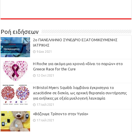
Ροή ειδήσεων
2ο ΠΑΝΕΛΛΗΝΙΟ ΣΥΝΕΔΡΙΟ ΕΞΑΤΟΜΙΚΕΥΜΕΝΗΣ
ΙΑΤΡΙΚΗΣ
9 Δεκ 2021
H Roche για ακόμα μια χρονιά «δίνει το παρών» στο
Greece Race for the Cure
12 Οκτ 2021
Η Bristol Myers Squibb λαμβάνει έγκρισηγια το
azacitidine σε δισκία, ως αρχική θεραπεία συντήρησης
για ενήλικες με οξεία μυελογενή λευχαιμία
17 Ιούλ 2021
«Βάζουμε Τρίποντο στην Υγεία»
17 Ιούλ 2021