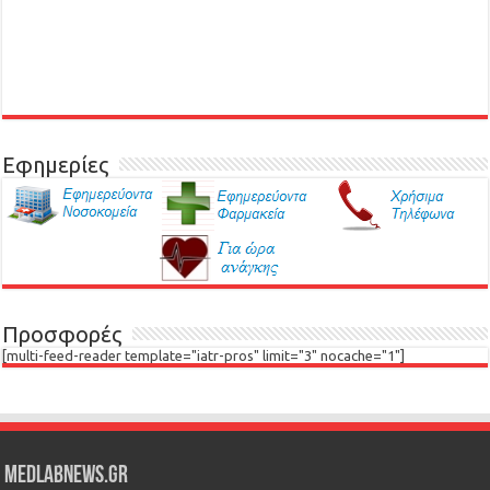
Εφημερίες
Προσφορές
[multi-feed-reader template="iatr-pros" limit="3" nocache="1"]
Medlabnews.gr