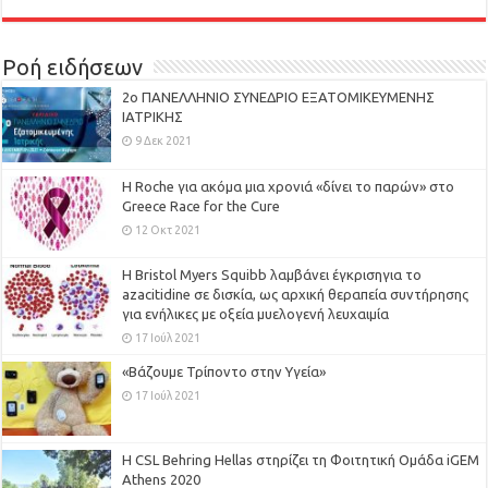
Ροή ειδήσεων
2ο ΠΑΝΕΛΛΗΝΙΟ ΣΥΝΕΔΡΙΟ ΕΞΑΤΟΜΙΚΕΥΜΕΝΗΣ
ΙΑΤΡΙΚΗΣ
9 Δεκ 2021
H Roche για ακόμα μια χρονιά «δίνει το παρών» στο
Greece Race for the Cure
12 Οκτ 2021
Η Bristol Myers Squibb λαμβάνει έγκρισηγια το
azacitidine σε δισκία, ως αρχική θεραπεία συντήρησης
για ενήλικες με οξεία μυελογενή λευχαιμία
17 Ιούλ 2021
«Βάζουμε Τρίποντο στην Υγεία»
17 Ιούλ 2021
H CSL Behring Hellas στηρίζει τη Φοιτητική Ομάδα iGEM
Athens 2020