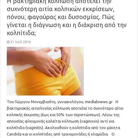
Η βακτηριακή κόλπωση αποτελεί την
συχνότερη αιτία κολπικών εκκρίσεων,
πόνου, φαγούρας και δυσοσμίας. Πώς
γίνεται η διάγνωση και η διάκριση από την
κολπίτιδα;
21 Ιούλ 2014
Του Γιώργου Μονεμβασίτη, γυναικολόγου, medlabnews.gr Η
βακτηριακής αιτιολογίας κόλπωση αποτελεί το συχνότερο αίτιο
κολπικής έκκρισης (έως και 50% των περιπτώσεων). Λόγω της
απουσίας φλεγμονής καλείται κόλπωση (vaginosis) αντί για
κολπίτιδα (vaginitis). Ακολουθούν η κολπίτιδα από τον μύκητα
Candida και οι κολπίτιδες από τριχομονάδες ή χλαμύδια. Ο