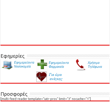
Εφημερίες
Προσφορές
[multi-feed-reader template="iatr-pros" limit="3" nocache="1"]