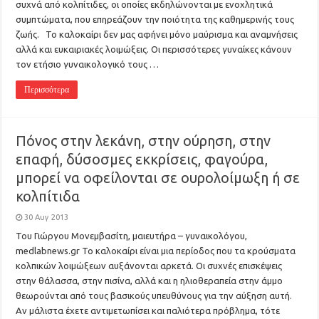
συχνά από κολπίτιδες, οι οποίες εκδηλώνονται με ενοχλητικά
συμπτώματα, που επηρεάζουν την ποιότητα της καθημερινής τους
ζωής. Το καλοκαίρι δεν μας αφήνει μόνο μαύρισμα και αναμνήσεις
αλλά και ευκαιριακές λοιμώξεις. Οι περισσότερες γυναίκες κάνουν
τον ετήσιο γυναικολογικό τους …
Περισσότερα
Πόνος στην λεκάνη, στην ούρηση, στην
επαφή, δύσοσμες εκκρίσεις, φαγούρα,
μπορεί να οφείλονται σε ουρολοίμωξη ή σε
κολπίτιδα
30 Αυγ 2013
Του Γιώργου Μονεμβασίτη, μαιευτήρα – γυναικολόγου,
medlabnews.gr Το καλοκαίρι είναι μια περίοδος που τα κρούσματα
κολπικών λοιμώξεων αυξάνονται αρκετά. Οι συχνές επισκέψεις
στην θάλασσα, στην πισίνα, αλλά και η ηλιοθεραπεία στην άμμο
θεωρούνται από τους βασικούς υπευθύνους για την αύξηση αυτή.
Αν μάλιστα έχετε αντιμετωπίσει και παλιότερα πρόβλημα, τότε