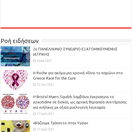
Ροή ειδήσεων
2ο ΠΑΝΕΛΛΗΝΙΟ ΣΥΝΕΔΡΙΟ ΕΞΑΤΟΜΙΚΕΥΜΕΝΗΣ
ΙΑΤΡΙΚΗΣ
9 Δεκ 2021
H Roche για ακόμα μια χρονιά «δίνει το παρών» στο
Greece Race for the Cure
12 Οκτ 2021
Η Bristol Myers Squibb λαμβάνει έγκρισηγια το
azacitidine σε δισκία, ως αρχική θεραπεία συντήρησης
για ενήλικες με οξεία μυελογενή λευχαιμία
17 Ιούλ 2021
«Βάζουμε Τρίποντο στην Υγεία»
17 Ιούλ 2021