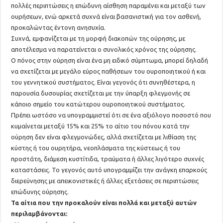
πολλές περιπτώσεις η επώδυνη αίσθηση παραμένει και μεταξύ των
ουρήσεων, ενώ αρκετά συχνά είναι βασανιστική για τον ασθενή,
προκαλώντας έντονη ανησυχία.
Συχνά, εμφανίζεται με τη μορφή διακοπών της ούρησης, με
αποτέλεσμα να παρατείνεται ο συνολικός χρόνος της ούρησης.
Ο πόνος στην ούρηση είναι ένα μη ειδικό σύμπτωμα, μπορεί δηλαδή
να σχετίζεται με μεγάλο εύρος παθήσεων του ουροποιητικού ή και
του γεννητικού συστήματος. Είναι γεγονός ότι συνηθέστερα, η
παρουσία δυσουρίας σχετίζεται με την ύπαρξη φλεγμονής σε
κάποιο σημείο του κατώτερου ουροποιητικού συστήματος.
Πρέπει ωστόσο να υπογραμμιστεί ότι σε ένα αξιόλογο ποσοστό που
κυμαίνεται μεταξύ 15% και 25% το αίτιο του πόνου κατά την
ούρηση δεν είναι φλεγμονώδες, αλλά σχετίζεται με λιθίαση της
κύστης ή του ουρητήρα, νεοπλάσματα της κύστεως ή του
προστάτη, διάμεση κυστίτιδα, τραύματα ή άλλες λιγότερο συχνές
καταστάσεις. Το γεγονός αυτό υπογραμμίζει την ανάγκη επαρκούς
διερεύνησης με απεικονιστικές ή άλλες εξετάσεις σε περιπτώσεις
επώδυνης ούρησης.
Τα αίτια που την προκαλούν είναι πολλά και μεταξύ αυτών
περιλαμβάνονται: