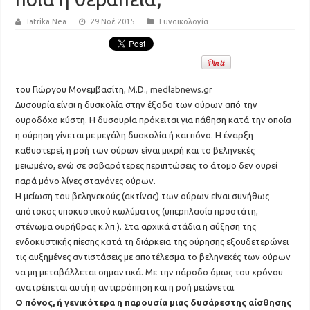
Iatrika Nea
29 Νοέ 2015
Γυναικολογία
του Γιώργου Μονεμβασίτη, M.D.,
medlabnews.gr
Δυσουρία είναι η δυσκολία στην έξοδο των ούρων από την
ουροδόχο κύστη. Η δυσουρία πρόκειται για πάθηση κατά την οποία
η ούρηση γίνεται με μεγάλη δυσκολία ή και πόνο. Η έναρξη
καθυστερεί, η ροή των ούρων είναι μικρή και το βεληνεκές
μειωμένο, ενώ σε σοβαρότερες περιπτώσεις το άτομο δεν ουρεί
παρά μόνο λίγες σταγόνες ούρων.
Η μείωση του βεληνεκούς (ακτίνας) των ούρων είναι συνήθως
απότοκος υποκυστικού κωλύματος (υπερπλασία προστάτη,
στένωμα ουρήθρας κ.λπ.). Στα αρχικά στάδια η αύξηση της
ενδοκυστικής πίεσης κατά τη διάρκεια της ούρησης εξουδετερώνει
τις αυξημένες αντιστάσεις με αποτέλεσμα το βεληνεκές των ούρων
να μη μεταβάλλεται σημαντικά. Με την πάροδο όμως του χρόνου
ανατρέπεται αυτή η αντιρρόπηση και η ροή μειώνεται.
Ο πόνος, ή γενικότερα η παρουσία μιας δυσάρεστης αίσθησης