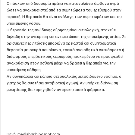
Ο πάσχων από δυσουρία πρέπει να καταναλώνει άφθονα υγρά
ώστε να ανακουφιστεί από τα συμπτώματα του ερεθισμού στην
περιοχή. Η θεραπεία θα είναι ανάλογη των συμπτωμάτων και της
υποκείμενης νόσου.
Η θεραπεία της επώδυνης ούρησης είναι αιτιολογική, στοχεύει
δηλαδή στην ανεύρεση και αντιμετώπιση της υποκείμενης αιτίας. Σε
ορισμένες περιπτώσεις μπορεί να χρειαστεί και συμπτωματική
θεραπεία με ισχυρά παυσίπονα, τοπικά αναισθητικά σκευάσματα ή
διάφορους επεμβατικούς χειρισμούς προκειμένου να προσφερθεί
ανακούφιση στον ασθενή μέχρι να δράσει η θεραπεία για την
υποκείμενη πάθηση.
Αν συνυπάρχει και κάποιο σεξουαλικώς μεταδιδόμενο νόσημα, ο
γιατρός θα συστήσει αντιβιοτική αγωγή. Αν υπάρχει διάγνωση
μυκητίασης θα χορηγηθούν αντιμυκητιασικά φάρμακα.
Πηγή:
medlabgr.blogspot.com