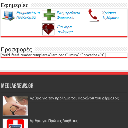
Εφημερίες
Προσφορές
[multi-feed-reader template="iatr-pros" limit="3" nocache="1"]
Medlabnews.gr
Άρθρα για την πρόληψη του καρκίνου του Δέρματος
Άρθρα για Πρώτες Βοήθειες