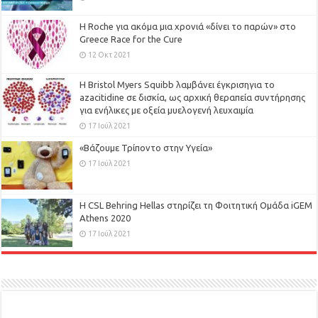
H Roche για ακόμα μια χρονιά «δίνει το παρών» στο
Greece Race for the Cure
12 Οκτ 2021
Η Bristol Myers Squibb λαμβάνει έγκρισηγια το
azacitidine σε δισκία, ως αρχική θεραπεία συντήρησης
για ενήλικες με οξεία μυελογενή λευχαιμία
17 Ιούλ 2021
«Βάζουμε Τρίποντο στην Υγεία»
17 Ιούλ 2021
H CSL Behring Hellas στηρίζει τη Φοιτητική Ομάδα iGEM
Athens 2020
17 Ιούλ 2021