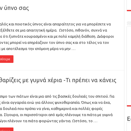
ν ύπνο σας
αλός και ποιοτικός ύπνος είναι απαραίτητος για να μπορέσετε να
ξέλθετε σε μια απαιτητική ημέρα. Ωστόσο, πιθανόν, συχνά να
ε ότι ξυπνάτε κουρασμένοι και με πολύ χαμηλή διάθεση. Διάφοροι
ντες μπορεί να επηρέαζουν τον ύπνο σας και στο τέλος να τον
 με αποτέλεσμα την επόμενη μέρα να μην …
σότερα
αρίζεις με γυμνά χέρια -Τι πρέπει να κάνεις
σιμο των πιάτων είναι μια από τις βασικές δουλειές του σπιτιού. Για
 είναι αγγαρεία ενώ για άλλους ψυχοθεραπεία. Όπως και να έχει,
μια δουλειά που πρέπει να γίνει, καθημερινά και πολλές φορές
α. Σίγουρα, οι περισσότεροι από εμάς πλένουμε τα πιάτα με γυμνά
Ε
Λίγοι πλένουν τα πιάτα φορώντας γάντια. Ωστόσο, το …