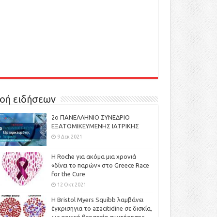
οή ειδήσεων
2ο ΠΑΝΕΛΛΗΝΙΟ ΣΥΝΕΔΡΙΟ
ΕΞΑΤΟΜΙΚΕΥΜΕΝΗΣ ΙΑΤΡΙΚΗΣ
9 Δεκ 2021
H Roche για ακόμα μια χρονιά
«δίνει το παρών» στο Greece Race
for the Cure
12 Οκτ 2021
Η Bristol Myers Squibb λαμβάνει
έγκρισηγια το azacitidine σε δισκία,