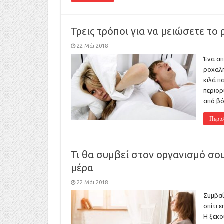
Τρεις τρόποι για να μειώσετε το
22 Μάι 2018
Ένα απ
ροχαλη
κιλά π
περιορ
από β
Περισ
Τι θα συμβεί στον οργανισμό σου
μέρα
22 Μάι 2018
Συμβαί
σπίτι 
Η ξεκο