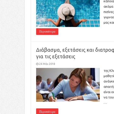
κάποια
ακόμα 
πισίνε
γυμνασ
μας κα
Περισσότερα
Διάβασμα, εξετάσεις και διατρο
για τις εξετάσεις
24 Μάι 2018
της Kλ
μαθητέ
ανάγκε
απαιτή
είναι 
να του
…
Περισσότερα