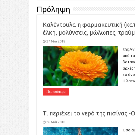
Πρόληψη
Καλέντουλα η φαρμακευτική (κατι
έλκη, μολύνσεις, μώλωπες, τραύμ
27 Μάι 2018
της Αγ
από τα
βοτανο
αρχές 
το όνο
Η λατι
Περισσότερα
Τι περιέχει το νερό της πισίνας -
26 Μάι 2018
Οσο αυ