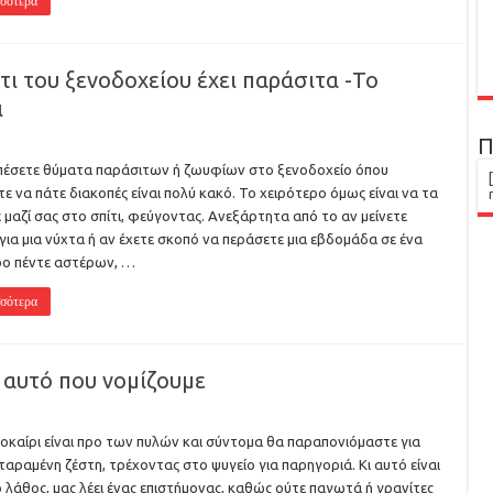
σότερα
ι του ξενοδοχείου έχει παράσιτα -To
ι
Π
πέσετε θύματα παράσιτων ή ζωυφίων στο ξενοδοχείο όπου
τε να πάτε διακοπές είναι πολύ κακό. Το χειρότερο όμως είναι να τα
 μαζί σας στο σπίτι, φεύγοντας. Ανεξάρτητα από το αν μείνετε
για μια νύχτα ή αν έχετε σκοπό να περάσετε μια εβδομάδα σε ένα
ο πέντε αστέρων, …
σότερα
ι αυτό που νομίζουμε
οκαίρι είναι προ των πυλών και σύντομα θα παραπονιόμαστε για
ταραμένη ζέστη, τρέχοντας στο ψυγείο για παρηγοριά. Κι αυτό είναι
 λάθος, μας λέει ένας επιστήμονας, καθώς ούτε παγωτά ή γρανίτες