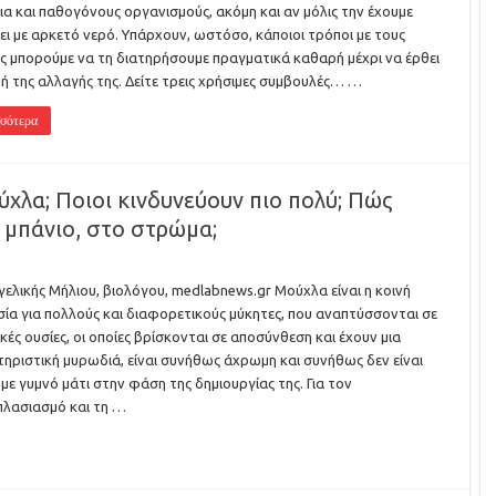
ια και παθογόνους οργανισμούς, ακόμη και αν μόλις την έχουμε
ει με αρκετό νερό. Υπάρχουν, ωστόσο, κάποιοι τρόποι με τους
ς μπορούμε να τη διατηρήσουμε πραγματικά καθαρή μέχρι να έρθει
μή της αλλαγής της. Δείτε τρεις χρήσιμες συμβουλές… …
σότερα
ύχλα; Ποιοι κινδυνεύουν πιο πολύ; Πώς
 μπάνιο, στο στρώμα;
γελικής Μήλιου, βιολόγου, medlabnews.gr Μούχλα είναι η κοινή
ία για πολλούς και διαφορετικούς μύκητες, που αναπτύσσονται σε
κές ουσίες, οι οποίες βρίσκονται σε αποσύνθεση και έχουν μια
ηριστική μυρωδιά, είναι συνήθως άχρωμη και συνήθως δεν είναι
με γυμνό μάτι στην φάση της δημιουργίας της. Για τον
λασιασμό και τη …