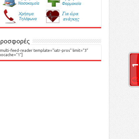
ροσφορές
[multi-feed-reader template="iatr-pros" limit="3"
nocache="1"]