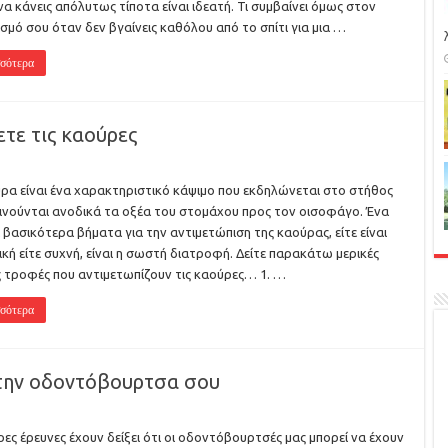
να κάνεις απόλυτως τίποτα είναι ιδεατή. Τι συμβαίνει όμως στον
σμό σου όταν δεν βγαίνεις καθόλου από το σπίτι για μια …
σότερα
ετε τις καούρες
ρα είναι ένα χαρακτηριστικό κάψιμο που εκδηλώνεται στο στήθος
ινούνται ανοδικά τα οξέα του στομάχου προς τον οισοφάγο. Ένα
 βασικότερα βήματα για την αντιμετώπιση της καούρας, είτε είναι
ική είτε συχνή, είναι η σωστή διατροφή. Δείτε παρακάτω μερικές
ς τροφές που αντιμετωπίζουν τις καούρες… 1. …
σότερα
 την οδοντόβουρτσα σου
ες έρευνες έχουν δείξει ότι οι οδοντόβουρτσές μας μπορεί να έχουν