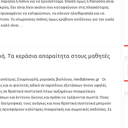
 παραλία ή πισίνα για να δροσιστούμε. Επειδή όμως η θάλασσα είναι
κρύα, δεν είναι λίγοι εκείνοι που καταφεύγουν στις πλησιέστερες
ς προκειμένου να χαλαρώσουν, να κάνουν ηλιοθεραπεία και να
τούν. Οι χλωριούχες πισίνες όμως κρύβουν κινδύνους για την υγεία
ι καλό είναι …
φή. Τα κεράσια απαραίτητα στους μαθητές
εοπάτρας Ζουμπουρλή, μοριακής βιολόγου, medlabnews.gr Οι
ς και οι φοιτητές ειδικά σε περιόδους εξετάσεων έχουν υψηλές
ς σε θρεπτικά συστατικά λόγω αυξημένων πνευματικών
σεων και έντονου άγχους και πρέπει να τρέφονται σωστά. Ποιες
οι διατροφικές τους ανάγκες και ποια θρεπτικά συστατικά μπορούν
ς προσφέρουν καλύτερες πνευματικές και σωματικές επιδόσεις; Σε