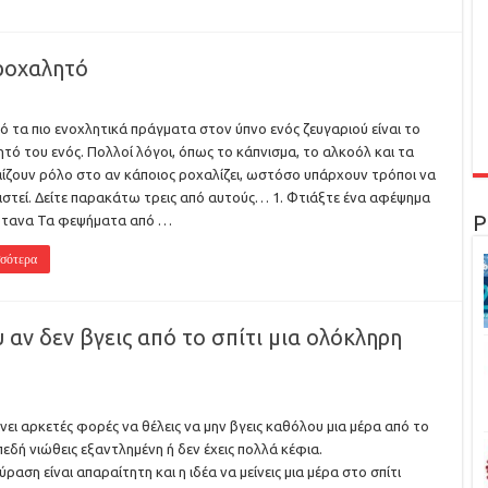
 ροχαλητό
ό τα πιο ενοχλητικά πράγματα στον ύπνο ενός ζευγαριού είναι το
τό του ενός. Πολλοί λόγοι, όπως το κάπνισμα, το αλκοόλ και τα
αίζουν ρόλο στο αν κάποιος ροχαλίζει, ωστόσο υπάρχουν τρόποι να
ιστεί. Δείτε παρακάτω τρεις από αυτούς… 1. Φτιάξτε ένα αφέψημα
Ρ
ότανα Τα φεψήματα από …
σότερα
 αν δεν βγεις από το σπίτι μια ολόκληρη
νει αρκετές φορές να θέλεις να μην βγεις καθόλου μια μέρα από το
επεδή νιώθεις εξαντλημένη ή δεν έχεις πολλά κέφια.
ύραση είναι απαραίτητη και η ιδέα να μείνεις μια μέρα στο σπίτι