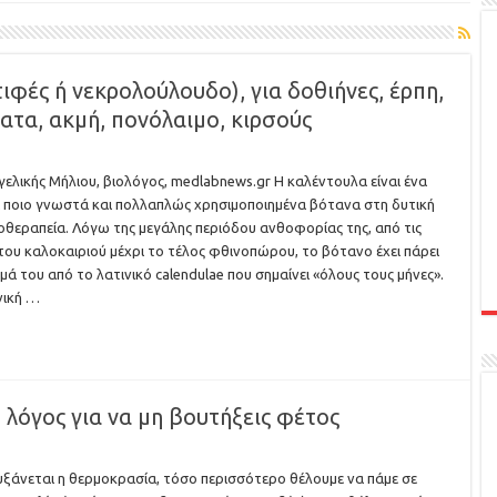
φές ή νεκρολούλουδο), για δοθιήνες, έρπη,
ατα, ακμή, πονόλαιμο, κιρσούς
γελικής Μήλιου, βιολόγος, medlabnews.gr Η καλέντουλα είναι ένα
 ποιο γνωστά και πολλαπλώς χρησιμοποιημένα βότανα στη δυτική
θεραπεία. Λόγω της μεγάλης περιόδου ανθοφορίας της, από τις
του καλοκαιριού μέχρι το τέλος φθινοπώρου, το βότανο έχει πάρει
μά του από το λατινικό calendulae που σημαίνει «όλους τους μήνες».
νική …
Ο λόγος για να μη βουτήξεις φέτος
ξάνεται η θερμοκρασία, τόσο περισσότερο θέλουμε να πάμε σε