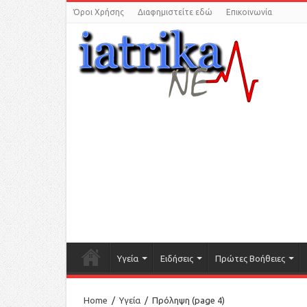
Όροι Χρήσης
Διαφημιστείτε εδώ
Επικοινωνία
Υγεία
Ειδήσεις
Πρώτες Βοήθειες
Home
/
Υγεία
/
Πρόληψη
(page 4)