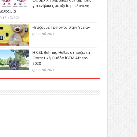
ως αρχική θεραπεία συντήρησης
για ενήλικες με οξεία μυελογενή
λευχαιμία
17 Ιούλ 2021
«Βάζουμε Τρίποντο στην Υγεία»
17 Ιούλ 2021
H CSL Behring Hellas στηρίζει τη
Φοιτητική Ομάδα iGEM Athens
2020
17 Ιούλ 2021