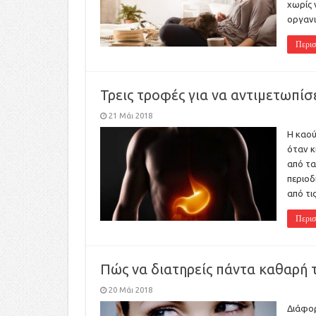
χωρίς 
οργανι
Περισ
Τρεις τροφές για να αντιμετωπίσ
21 Μάι 2018
Η καού
όταν κ
από τα
περιοδ
από τι
Περισ
Πώς να διατηρείς πάντα καθαρή
20 Μάι 2018
Διάφορ