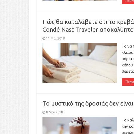
Περισ
Πώς θα καταλάβετε ότι το κρεβάτ
Condé Nast Traveler αποκαλύπτε
11 Μάι 2018
Το να 
κλείσα
πάρετε
κάπου 
θέρετρ
Περισ
Το μυστικό της δροσιάς δεν είνα
8 Μάι 2018
Το καλ
την κα
μεγάλο