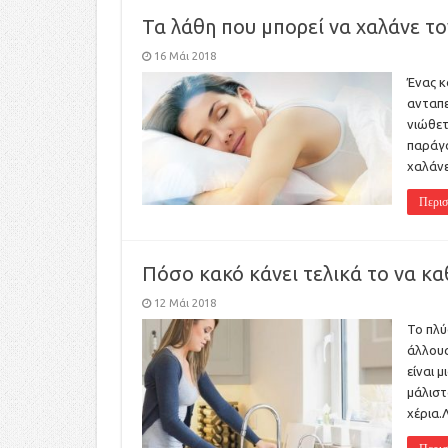
Τα λάθη που μπορεί να χαλάνε το
16 Μάι 2018
Ένας κ
ανταπε
νιώθετ
παράγο
χαλάνε
Περισ
Πόσο κακό κάνει τελικά το να καθ
12 Μάι 2018
Το πλύ
άλλους
είναι 
μάλιστ
χέρια.