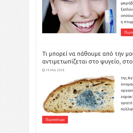
μικρόβ
ξεπλύν
οποίου
η στιγ
Περισ
Τι μπορεί να πάθουμε από την μο
αντιμετωπίζεται στο ψυγείο, στο
19 Μάι 2018
της Αγ
ονομασ
οργανι
χαρακτ
ορατό 
πολλαπ
Περισσότερα