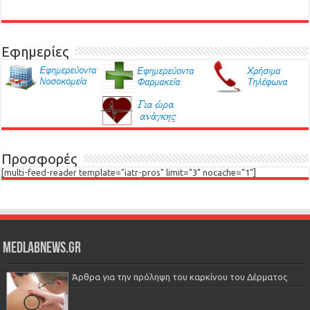
Εφημερίες
Προσφορές
[multi-feed-reader template="iatr-pros" limit="3" nocache="1"]
Medlabnews.gr
Άρθρα για την πρόληψη του καρκίνου του Δέρματος