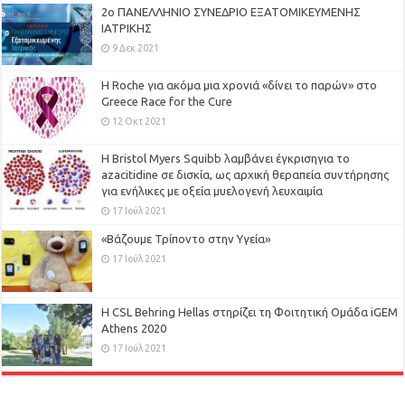
2ο ΠΑΝΕΛΛΗΝΙΟ ΣΥΝΕΔΡΙΟ ΕΞΑΤΟΜΙΚΕΥΜΕΝΗΣ
ΙΑΤΡΙΚΗΣ
9 Δεκ 2021
H Roche για ακόμα μια χρονιά «δίνει το παρών» στο
Greece Race for the Cure
12 Οκτ 2021
Η Bristol Myers Squibb λαμβάνει έγκρισηγια το
azacitidine σε δισκία, ως αρχική θεραπεία συντήρησης
για ενήλικες με οξεία μυελογενή λευχαιμία
17 Ιούλ 2021
«Βάζουμε Τρίποντο στην Υγεία»
17 Ιούλ 2021
H CSL Behring Hellas στηρίζει τη Φοιτητική Ομάδα iGEM
Athens 2020
17 Ιούλ 2021