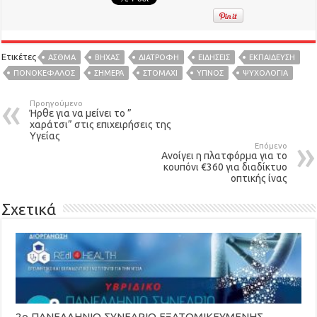
Ετικέτες
ΆΣΘΜΑ
ΒΉΧΑΣ
ΔΙΑΤΡΟΦΉ
ΕΙΔΉΣΕΙΣ
ΕΚΠΑΙΔΕΥΣΗ
ΠΟΝΟΚΕΦΑΛΟΣ
ΣΗΜΕΡΑ
ΣΤΟΜΆΧΙ
ΥΠΝΟΣ
ΨΥΧΟΛΟΓΙΑ
Προηγούμενο
Ήρθε για να μείνει το ”
χαράτσι” στις επιχειρήσεις της
Υγείας
Επόμενο
Ανοίγει η πλατφόρμα για το
κουπόνι €360 για διαδίκτυο
οπτικής ίνας
Σχετικά
2ο ΠΑΝΕΛΛΗΝΙΟ ΣΥΝΕΔΡΙΟ ΕΞΑΤΟΜΙΚΕΥΜΕΝΗΣ