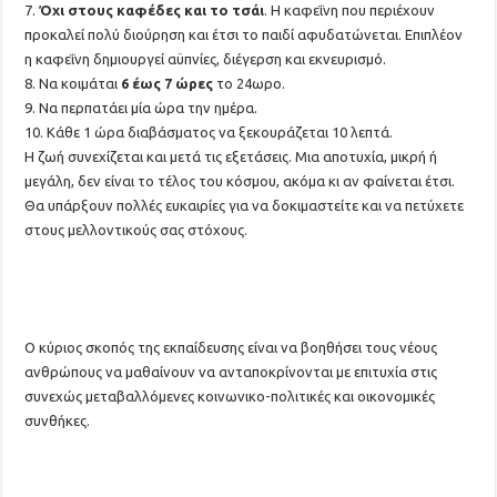
7.
Όχι στους καφέδες και το τσάι
. Η καφεΐνη που περιέχουν
προκαλεί πολύ διούρηση και έτσι το παιδί αφυδατώνεται. Επιπλέον
η καφεΐνη δημιουργεί αϋπνίες, διέγερση και εκνευρισμό.
8. Να κοιμάται
6 έως 7 ώρες
το 24ωρο.
9. Να περπατάει μία ώρα την ημέρα.
10. Κάθε 1 ώρα διαβάσματος να ξεκουράζεται 10 λεπτά.
Η ζωή συνεχίζεται και μετά τις εξετάσεις. Μια αποτυχία, μικρή ή
μεγάλη, δεν είναι το τέλος του κόσμου, ακόμα κι αν φαίνεται έτσι.
Θα υπάρξουν πολλές ευκαιρίες για να δοκιμαστείτε και να πετύχετε
στους μελλοντικούς σας στόχους.
Ο κύριος σκοπός της εκπαίδευσης είναι να βοηθήσει τους νέους
ανθρώπους να μαθαίνουν να ανταποκρίνονται με επιτυχία στις
συνεχώς μεταβαλλόμενες κοινωνικο-πολιτικές και οικονομικές
συνθήκες.