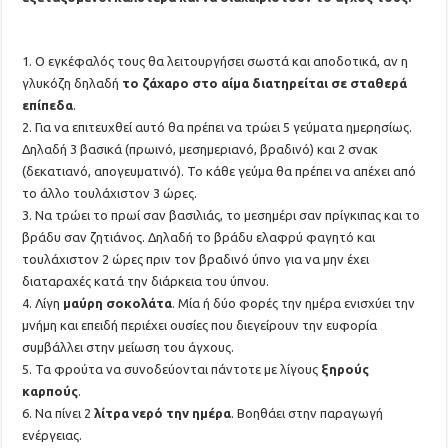
1. Ο εγκέφαλός τους θα λειτουργήσει σωστά και αποδοτικά, αν η
γλυκόζη δηλαδή
το ζάχαρο στο αίμα διατηρείται σε σταθερά
επίπεδα
.
2. Για να επιτευχθεί αυτό θα πρέπει να τρώει 5 γεύματα ημερησίως.
Δηλαδή 3 βασικά (πρωινό, μεσημεριανό, βραδινό) και 2 σνακ
(δεκατιανό, απογευματινό). Το κάθε γεύμα θα πρέπει να απέχει από
το άλλο τουλάχιστον 3 ώρες.
3. Να τρώει το πρωί σαν βασιλιάς, το μεσημέρι σαν πρίγκιπας και το
βράδυ σαν ζητιάνος. Δηλαδή το βράδυ ελαφρύ φαγητό και
τουλάχιστον 2 ώρες πριν τον βραδινό ύπνο για να μην έχει
διαταραχές κατά την διάρκεια του ύπνου.
4. Λίγη
μαύρη σοκολάτα
. Μία ή δύο φορές την ημέρα ενισχύει την
μνήμη και επειδή περιέχει ουσίες που διεγείρουν την ευφορία
συμβάλλει στην μείωση του άγχους.
5. Τα φρούτα να συνοδεύονται πάντοτε με λίγους
ξηρούς
καρπούς
.
6. Να πίνει 2
λίτρα νερό την ημέρα
. Βοηθάει στην παραγωγή
ενέργειας.