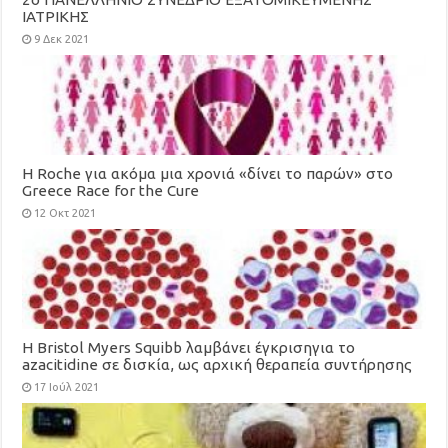
ΙΑΤΡΙΚΗΣ
9 Δεκ 2021
H Roche για ακόμα μια χρονιά «δίνει το παρών» στο
Greece Race for the Cure
12 Οκτ 2021
Η Bristol Myers Squibb λαμβάνει έγκρισηγια το
azacitidine σε δισκία, ως αρχική θεραπεία συντήρησης
για ενήλικες με οξεία μυελογενή λευχαιμία
17 Ιούλ 2021