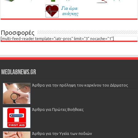
Προσφορές
[multi-feed-reader template="iatr-pros" limit="3" nocache="1"]
Medlabnews.gr
Άρθρα για την πρόληψη του καρκίνου του Δέρματος
Άρθρα για Πρώτες Βοήθειες
Άρθρα για την Υγεία των ποδιών