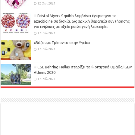
12 Οκτ 2021
Η Bristol Myers Squibb λαμβάνει έγκρισηγια το
azacitidine σε δισκία, ως αρχική θεραπεία συντήρησης
για ενήλικες με οξεία μυελογενή λευχαιμία
17 Ιούλ 2021
«Βάζουμε Τρίποντο στην Υγεία»
17 Ιούλ 2021
H CSL Behring Hellas στηρίζει τη Φοιτητική Ομάδα iGEM
Athens 2020
17 Ιούλ 2021