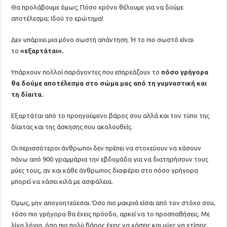
Θα προλάβουμε όμως; Πόσο χρόνο θέλουμε για να δούμε
αποτέλεσμα; Ιδού το ερώτημα!
Δεν υπάρχει μια μόνο σωστή απάντηση. Ή το πιο σωστό είναι
το
«εξαρτάται».
Υπάρχουν πολλοί παράγοντες που επηρεάζουν το
πόσο γρήγορα
θα δούμε αποτέλεσμα στο σώμα μας από τη γυμναστική και
τη δίαιτα.
Εξαρτάται από το προηγούμενο βάρος σου αλλά και τον τύπο της
δίαιτας και της άσκησης που ακολουθείς.
Οι περισσότεροι άνθρωποι δεν πρέπει να στοχεύουν να χάσουν
πάνω από 900 γραμμάρια την εβδομάδα για να διατηρήσουν τους
μύες τους, αν και κάθε άνθρωπος διαφέρει στο πόσο γρήγορα
μπορεί να χάσει κιλά με ασφάλεια.
Όμως, μην απογοητεύεσαι. Όσο πιο μακριά είσαι από τον στόχο σου,
τόσο πιο γρήγορα θα έχεις πρόοδο, αρκεί να το προσπαθήσεις. Με
λίγα λόγια, όσο πιο πολύ βάρος έχεις να χάσεις και μύες να χτίσεις,