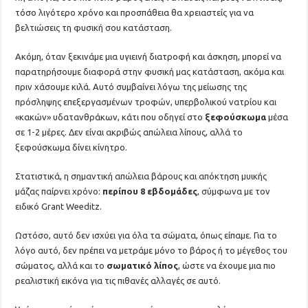
τόσο λιγότερο χρόνο και προσπάθεια θα χρειαστείς για να
βελτιώσεις τη φυσική σου κατάσταση.
Ακόμη, όταν ξεκινάμε μια υγιεινή διατροφή και άσκηση, μπορεί να
παρατηρήσουμε διαφορά στην φυσική μας κατάσταση, ακόμα και
πριν χάσουμε κιλά. Αυτό συμβαίνει λόγω της μείωσης της
πρόσληψης επεξεργασμένων τροφών, υπερβολικού νατρίου και
«κακών» υδατανθράκων, κάτι που οδηγεί στο
ξεφούσκωμα
μέσα
σε 1-2 μέρες. Δεν είναι ακριβώς απώλεια λίπους, αλλά το
ξεφούσκωμα δίνει κίνητρο.
Στατιστικά, η σημαντική απώλεια βάρους και απόκτηση μυικής
μάζας παίρνει χρόνο:
περίπου 8 εβδομάδες
, σύμφωνα με τον
ειδικό Grant Weeditz.
Ωστόσο, αυτό δεν ισχύει για όλα τα σώματα, όπως είπαμε. Για το
λόγο αυτό, δεν πρέπει να μετράμε μόνο το βάρος ή το μέγεθος του
σώματος, αλλά και το
σωματικό λίπος
, ώστε να έχουμε μια πιο
ρεαλιστική εικόνα για τις πιθανές αλλαγές σε αυτό.