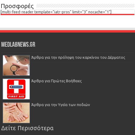
Προσφορές
[multi-feed-reader template="iatr-pros" limit="3" nocache="1"]
Medlabnews.gr
Άρθρα για την πρόληψη του καρκίνου του Δέρματος
Άρθρα για Πρώτες Βοήθειες
Άρθρα για την Υγεία των ποδιών
Δείτε Περισσότερα