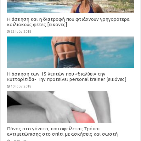
Η άσκηση και η διατροφή που φτιάχνουν γρηγορότερα
κοιλιακούς φέτες [εικόνες]
22 Ιούν 2018
Η άσκηση των 15 λεπτών που «διαλύει» την
κυτταρίτιδα- Την προτείνει personal trainer [εικόνες]
10 Ιούν 2018
Πόνος στο γόνατο, που οφείλεται; Τρόποι
αντιμετώπισης στο σπίτι με ασκήσεις και σωστή
διατροφή. Πότε πρέπει να πάτε στον γιατρό