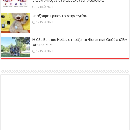
για ενήλικες με οξεία μυελογενή λευχαιμία
17 Ιούλ 2021
«Βάζουμε Τρίποντο στην Υγεία»
17 Ιούλ 2021
H CSL Behring Hellas στηρίζει τη Φοιτητική Ομάδα iGEM
Athens 2020
17 Ιούλ 2021