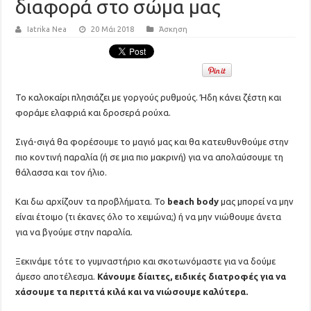
διαφορά στο σώμα μας
Iatrika Nea
20 Μάι 2018
Άσκηση
Το καλοκαίρι πλησιάζει με γοργούς ρυθμούς. Ήδη κάνει ζέστη και
φοράμε ελαφριά και δροσερά ρούχα.
Σιγά-σιγά θα φορέσουμε το μαγιό μας και θα κατευθυνθούμε στην
πιο κοντινή παραλία (ή σε μια πιο μακρινή) για να απολαύσουμε τη
θάλασσα και τον ήλιο.
Και δω αρχίζουν τα προβλήματα. Το
beach body
μας μπορεί να μην
είναι έτοιμο (τι έκανες όλο το χειμώνα;) ή να μην νιώθουμε άνετα
για να βγούμε στην παραλία.
Ξεκινάμε τότε το γυμναστήριο και σκοτωνόμαστε για να δούμε
άμεσο αποτέλεσμα.
Κάνουμε δίαιτες, ειδικές διατροφές για να
χάσουμε τα περιττά κιλά και να νιώσουμε καλύτερα.