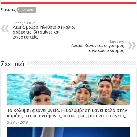
Ετικέτες
ΠΑΡΑΛΊΑ
Προηγούμενο
Λευκά μούρα, πλούσια σε κάλιο,
ασβέστιο, βιταμίνες και
ιχνοστοιχεία
Επόμενο
Αχαΐα: Χάνονται οι γιατροί,
αγριεύει ο κόσμος
Σχετικά
Το κολύμπι φέρνει υγεία. Η κολύμβηση κάνει καλό στην
καρδιά, στους πνεύμονες, στους μυς, μειώνει το άγχος,
δροσίζει
3 Αυγ 2018