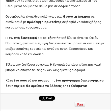
Υπάρχουν τρόποι, έτσι, να επιταχύνουμε τα αποτελέσματα που
θέλουμε να δούμε στο σώμα μας σε ασφαλή τρόπο.
Οι συμβουλές είναι λίγο πολύ γνωστές.
Η σωστή άσκηση
σε
συνδυασμό με
πρόσληψη πρωτεΐνης
σε βοηθά να χάσεις βάρος
και να χτίσεις τους μύες σου.
Η
σωστή διατροφή
και όχι εξαντλητική δίαιτα είναι το κλειδί.
Πρωτεΐνες, φυτικές ίνες, υγιή λίπη και υδατάνθρακες σε αντίθεση με
επεξεργασμένες τροφές και ανούσια σνακ. Ξεκουράσου και
κοιμήσου καλά και σωστά.
Τέλος, μην ζυγίζεσαι συνέχεια. Η ζυγαριά δεν είναι φίλος μας γιατί
μπορεί να απογοητευτείς αν δεν δεις αμέσως διαφορά.
Κάνε ένα σωστό και ισορροπημένο πρόγραμμα διατροφής και
άσκησης και θα αρχίσεις να βλέπεις αποτελέσματα!