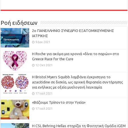
Ροή ειδήσεων
2ο ΠΑΝΕΛΛΗΝΙΟ ΣΥΝΕΔΡΙΟ ΕΞΑΤΟΜΙΚΕΥΜΕΝΗΣ
ΙΑΤΡΙΚΗΣ
9 Δεκ 2021
H Roche για ακόμα μια χρονιά «δίνει το παρών» στο
Greece Race for the Cure
12 Οκτ 2021
Η Bristol Myers Squibb λαμβάνει έγκρισηγια το
azacitidine σε δισκία, ως αρχική θεραπεία συντήρησης
για ενήλικες με οξεία μυελογενή λευχαιμία
17 Ιούλ 2021
«Βάζουμε Τρίποντο στην Υγεία»
17 Ιούλ 2021
H CSL Behring Hellas στηρίζει τη Φοιτητική Ομάδα iGEM