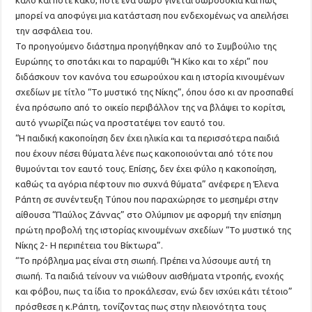
καλό και πότε κακό, πότε ένα δώρο γίνεται δωροδοκία και πώς
μπορεί να αποφύγει μια κατάσταση που ενδεχομένως να απειλήσει
την ασφάλεια του.
Το προηγούμενο διάστημα προηγήθηκαν από το Συμβούλιο της
Ευρώπης το σποτάκι και το παραμύθι “Η Κίκο και το χέρι” που
διδάσκουν τον κανόνα του εσωρούχου και η ιστορία κινουμένων
σχεδίων με τίτλο “Το μυστικό της Νίκης”, όπου όσο κι αν προσπαθεί
ένα πρόσωπο από το οικείο περιβάλλον της να βλάψει το κορίτσι,
αυτό γνωρίζει πώς να προστατέψει τον εαυτό του.
“Η παιδική κακοποίηση δεν έχει ηλικία και τα περισσότερα παιδιά
που έχουν πέσει θύματα λένε πως κακοποιούνται από τότε που
θυμούνται τον εαυτό τους. Επίσης, δεν έχει φύλο η κακοποίηση,
καθώς τα αγόρια πέφτουν πιο συχνά θύματα” ανέφερε η Έλενα
Ράπτη σε συνέντευξη Τύπου που παραχώρησε το μεσημέρι στην
αίθουσα “Παύλος Ζάννας” στο Ολύμπιον με αφορμή την επίσημη
πρώτη προβολή της ιστορίας κινουμένων σχεδίων “Το μυστικό της
Νίκης 2- Η περιπέτεια του Βίκτωρα”.
“Το πρόβλημα μας είναι στη σιωπή. Πρέπει να λύσουμε αυτή τη
σιωπή. Τα παιδιά τείνουν να νιώθουν αισθήματα ντροπής, ενοχής
και φόβου, πως τα ίδια το προκάλεσαν, ενώ δεν ισχύει κάτι τέτοιο”
πρόσθεσε η κ.Ράπτη, τονίζοντας πως στην πλειονότητα τους