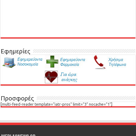
Εφημερίες
Προσφορές
[multi-feed-reader template="iatr-pros" limit="3" nocache="1"]