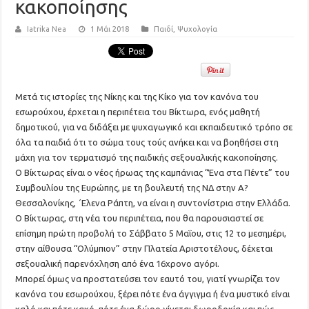
κακοποίησης
Iatrika Nea
1 Μάι 2018
Παιδί
,
Ψυχολογία
Μετά τις ιστορίες της Νίκης και της Κίκο για τον κανόνα του
εσωρούχου, έρχεται η περιπέτεια του Βίκτωρα, ενός μαθητή
δημοτικού, για να διδάξει με ψυχαγωγικό και εκπαιδευτικό τρόπο σε
όλα τα παιδιά ότι το σώμα τους τούς ανήκει και να βοηθήσει στη
μάχη για τον τερματισμό της παιδικής σεξουαλικής κακοποίησης.
Ο Βίκτωρας είναι ο νέος ήρωας της καμπάνιας “Ένα στα Πέντε” του
Συμβουλίου της Ευρώπης, με τη βουλευτή της ΝΔ στην Α?
Θεσσαλονίκης, ΄Ελενα Ράπτη, να είναι η συντονίστρια στην Ελλάδα.
Ο Βίκτωρας, στη νέα του περιπέτεια, που θα παρουσιαστεί σε
επίσημη πρώτη προβολή το Σάββατο 5 Μαΐου, στις 12 το μεσημέρι,
στην αίθουσα “Ολύμπιον” στην Πλατεία Αριστοτέλους, δέχεται
σεξουαλική παρενόχληση από ένα 16χρονο αγόρι.
Μπορεί όμως να προστατεύσει τον εαυτό του, γιατί γνωρίζει τον
κανόνα του εσωρούχου, ξέρει πότε ένα άγγιγμα ή ένα μυστικό είναι