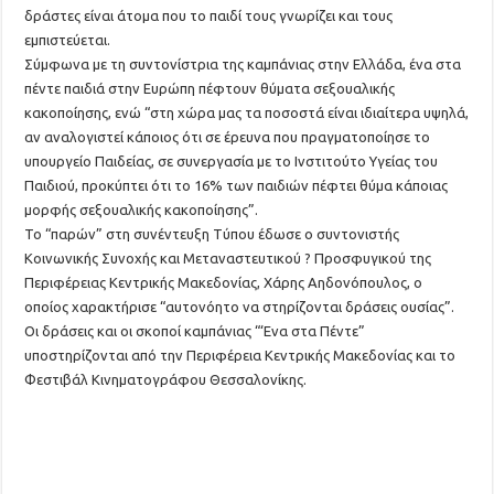
δράστες είναι άτομα που το παιδί τους γνωρίζει και τους
εμπιστεύεται.
Σύμφωνα με τη συντονίστρια της καμπάνιας στην Ελλάδα, ένα στα
πέντε παιδιά στην Ευρώπη πέφτουν θύματα σεξουαλικής
κακοποίησης, ενώ “στη χώρα μας τα ποσοστά είναι ιδιαίτερα υψηλά,
αν αναλογιστεί κάποιος ότι σε έρευνα που πραγματοποίησε το
υπουργείο Παιδείας, σε συνεργασία με το Ινστιτούτο Υγείας του
Παιδιού, προκύπτει ότι το 16% των παιδιών πέφτει θύμα κάποιας
μορφής σεξουαλικής κακοποίησης”.
Το “παρών” στη συνέντευξη Τύπου έδωσε ο συντονιστής
Κοινωνικής Συνοχής και Μεταναστευτικού ? Προσφυγικού της
Περιφέρειας Κεντρικής Μακεδονίας, Χάρης Αηδονόπουλος, ο
οποίος χαρακτήρισε “αυτονόητο να στηρίζονται δράσεις ουσίας”.
Οι δράσεις και οι σκοποί καμπάνιας “‘Ενα στα Πέντε”
υποστηρίζονται από την Περιφέρεια Κεντρικής Μακεδονίας και το
Φεστιβάλ Κινηματογράφου Θεσσαλονίκης.