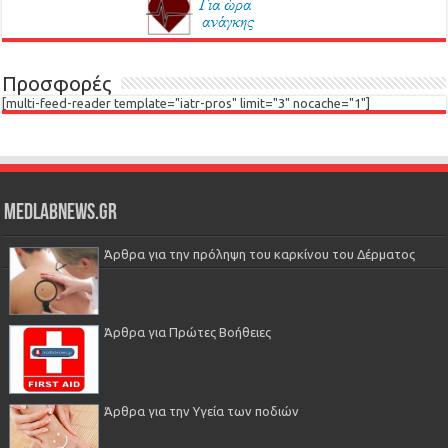
Προσφορές
[multi-feed-reader template="iatr-pros" limit="3" nocache="1"]
Medlabnews.gr
Άρθρα για την πρόληψη του καρκίνου του Δέρματος
Άρθρα για Πρώτες Βοήθειες
Άρθρα για την Υγεία των ποδιών