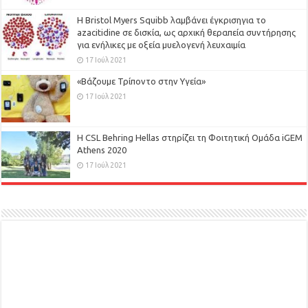
Η Bristol Myers Squibb λαμβάνει έγκρισηγια το
azacitidine σε δισκία, ως αρχική θεραπεία συντήρησης
για ενήλικες με οξεία μυελογενή λευχαιμία
17 Ιούλ 2021
«Βάζουμε Τρίποντο στην Υγεία»
17 Ιούλ 2021
H CSL Behring Hellas στηρίζει τη Φοιτητική Ομάδα iGEM
Athens 2020
17 Ιούλ 2021