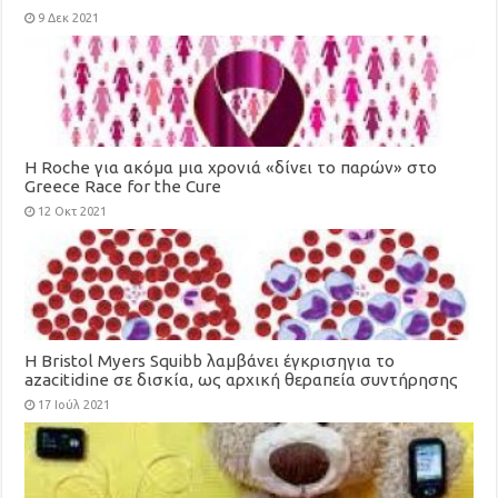
9 Δεκ 2021
H Roche για ακόμα μια χρονιά «δίνει το παρών» στο
Greece Race for the Cure
12 Οκτ 2021
Η Bristol Myers Squibb λαμβάνει έγκρισηγια το
azacitidine σε δισκία, ως αρχική θεραπεία συντήρησης
για ενήλικες με οξεία μυελογενή λευχαιμία
17 Ιούλ 2021