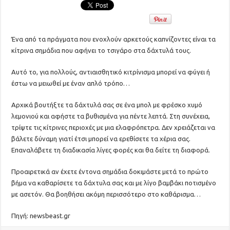
Ένα από τα πράγματα που ενοχλούν αρκετούς καπνίζοντες είναι τα
κίτρινα σημάδια που αφήνει το τσιγάρο στα δάχτυλά τους.
Αυτό το, για πολλούς, αντιαισθητικό κιτρίνισμα μπορεί να φύγει ή
έστω να μειωθεί με έναν απλό τρόπο…
Αρχικά βουτήξτε τα δάχτυλά σας σε ένα μπολ με φρέσκο χυμό
λεμονιού και αφήστε τα βυθισμένα για πέντε λεπτά. Στη συνέχεια,
τρίψτε τις κίτρινες περιοχές με μια ελαφρόπετρα. Δεν χρειάζεται να
βάλετε δύναμη γιατί έτσι μπορεί να ερεθίσετε τα χέρια σας.
Επαναλάβετε τη διαδικασία λίγες φορές και θα δείτε τη διαφορά.
Προαιρετικά αν έχετε έντονα σημάδια δοκιμάστε μετά το πρώτο
βήμα να καθαρίσετε τα δάχτυλα σας και με λίγο βαμβάκι ποτισμένο
με ασετόν. Θα βοηθήσει ακόμη περισσότερο στο καθάρισμα…
Πηγή: newsbeast.gr