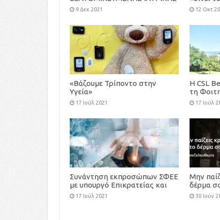
Race for
9 Δεκ 2021
12 Οκτ 2
«Βάζουμε Τρίποντο στην
H CSL Be
Υγεία»
τη Φοιτ
Athens 
17 Ιούλ 2021
17 Ιούλ 2
Συνάντηση εκπροσώπων ΣΦΕΕ
Μην παίζ
με υπουργό Επικρατείας και
δέρμα σ
Ψηφιακής Διακυβέρνησης, κ.
μπροστά
17 Ιούλ 2021
30 Ιούν 2
Κυριάκο Πιερρακάκη