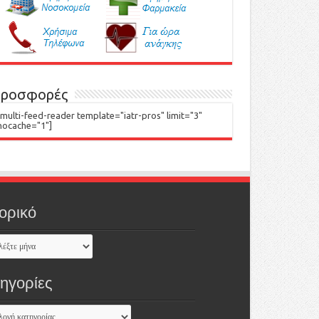
ροσφορές
[multi-feed-reader template="iatr-pros" limit="3"
nocache="1"]
ορικό
τηγορίες