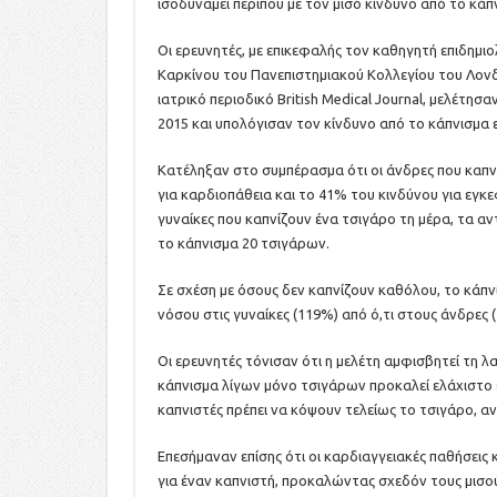
ισοδυναμεί περίπου με τον μισό κίνδυνο από το κάπ
Οι ερευνητές, με επικεφαλής τον καθηγητή επιδημιο
Καρκίνου του Πανεπιστημιακού Κολλεγίου του Λονδ
ιατρικό περιοδικό British Medical Journal, μελέτη
2015 και υπολόγισαν τον κίνδυνο από το κάπνισμα ε
Κατέληξαν στο συμπέρασμα ότι οι άνδρες που καπν
για καρδιοπάθεια και το 41% του κινδύνου για εγκεφ
γυναίκες που καπνίζουν ένα τσιγάρο τη μέρα, τα αν
το κάπνισμα 20 τσιγάρων.
Σε σχέση με όσους δεν καπνίζουν καθόλου, το κάπ
νόσου στις γυναίκες (119%) από ό,τι στους άνδρες
Οι ερευνητές τόνισαν ότι η μελέτη αμφισβητεί τη 
κάπνισμα λίγων μόνο τσιγάρων προκαλεί ελάχιστο 
καπνιστές πρέπει να κόψουν τελείως το τσιγάρο, αν
Επεσήμαναν επίσης ότι οι καρδιαγγειακές παθήσεις
για έναν καπνιστή, προκαλώντας σχεδόν τους μισ