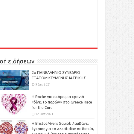
οή ειδήσεων
2ο ΠΑΝΕΛΛΗΝΙΟ ΣΥΝΕΔΡΙΟ
ΕΞΑΤΟΜΙΚΕΥΜΕΝΗΣ ΙΑΤΡΙΚΗΣ
9 Δεκ 2021
H Roche για ακόμα μια χρονιά
«δίνει το παρών» στο Greece Race
for the Cure
12 Οκτ 2021
Η Bristol Myers Squibb λαμβάνει
έγκρισηγια το azacitidine σε δισκία,