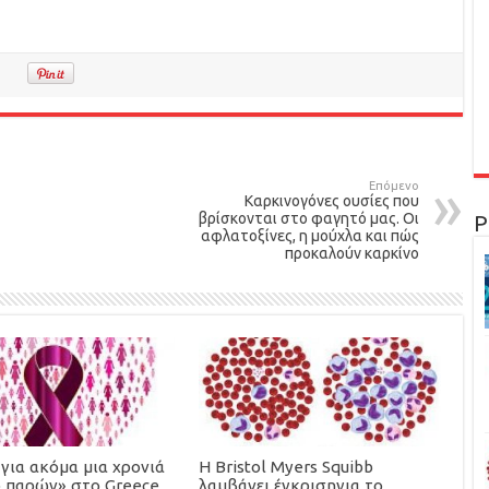
Επόμενο
Kαρκινογόνες ουσίες που
βρίσκονται στο φαγητό μας. Οι
Ρ
αφλατοξίνες, η μούχλα και πώς
προκαλούν καρκίνο
για ακόμα μια χρονιά
Η Bristol Myers Squibb
ο παρών» στο Greece
λαμβάνει έγκρισηγια το