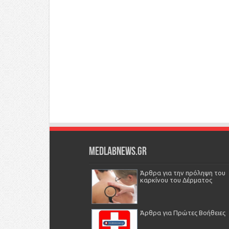
Medlabnews.gr
Άρθρα για την πρόληψη του
καρκίνου του Δέρματος
Άρθρα για Πρώτες Βοήθειες