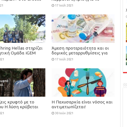
 the Cure
azacitidine σε δισκία, ως
021
17 Ιούλ 2021
αρχική θεραπεία συντήρησης
για ενήλικες με οξεία
μυελογενή λευχαιμία
hring Hellas στηρίζει
Άμεση προτεραιότητα και οι
ητική Ομάδα iGEM
δομικές μεταρρυθμίσεις για
2020
τον περιορισμό της
021
17 Ιούλ 2021
φαρμακευτικής δαπάνης
εις κρυφτό με το
Η Παχυσαρκία είναι νόσος και
ου Η λύση κρύβεται
αντιμετωπίζεται!
 σου.
021
30 Ιούν 2021