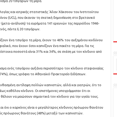
νισμα 20 τσιγάρων τη μέρα.
λογίας και ιατρικής στατιστικής ‘Αλαν Χάκσοου του Ινστιτούτου
ίνου (UCL), που έκαναν τη σχετική δημοσίευση στο βρετανικό
σαν (μετα-ανάλυση) τα ευρήματα 141 ερευνών της περριόδου 1946-
νός, πέντε ή 20 τσιγάρων.
ίζουν ένα τσιγάρο τη μέρα, έχουν το 46% του αυξημένου κινδύνου
αλικό, που έχουν όσοι καπνίζουν ένα πακέτο τη μέρα. Για τις
τίστοιχα ποσοστά είναι 31% και 34%, σε σχέση με τον κίνδυνο από
νισμα ενός τσιγάρου αυξάνει περισσότερο τον κίνδυνο στεφανιαίας
 (74%), όπως γράφει το Αθηναϊκό Πρακτορείο Ειδήσεων.
λανθασμένη αντίληψη πολλών καπνιστών, αλλά και γιατρών, ότι το
έως καθόλου κίνδυνο. Οι επιστήμονες υπογράμμισαν ότι οι
 θέλουν να μειώσουν σημαντικά τον κίνδυνο για την υγεία τους.
 και όχι ο καρκίνος είναι ο μεγαλύτερος κίνδυνος πρόωρου θανάτου
ούς πρόωρους θανάτους (48%) μεταξύ των καπνιστών.