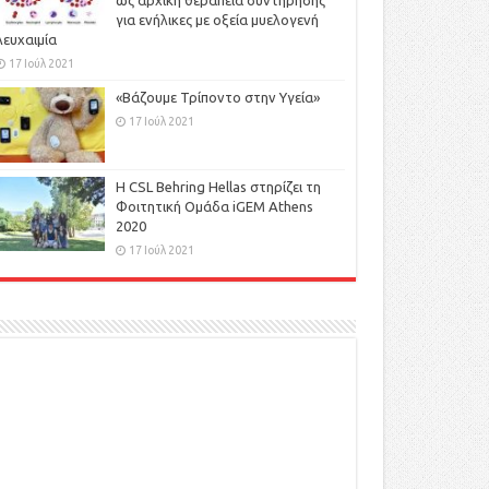
ως αρχική θεραπεία συντήρησης
για ενήλικες με οξεία μυελογενή
λευχαιμία
17 Ιούλ 2021
«Βάζουμε Τρίποντο στην Υγεία»
17 Ιούλ 2021
H CSL Behring Hellas στηρίζει τη
Φοιτητική Ομάδα iGEM Athens
2020
17 Ιούλ 2021