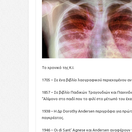
Το χρονικό της Κ.Ι.
1705 – Σε ένα βιβλίο λαογραφικού περιεχομένου ανα
1857 – Σε βιβλίο Παιδικών Τραγουδιών και Παιχνιδ
“Αλίμονο στο παιδί που το φιλί στο μέτωπό του έχει
1938 – Η Δρ Dorothy Andersen περιγράφει για πρώ
παγκρέατος.
1946 – Οι di Sant’ Agnese και Andersen αναφέρου