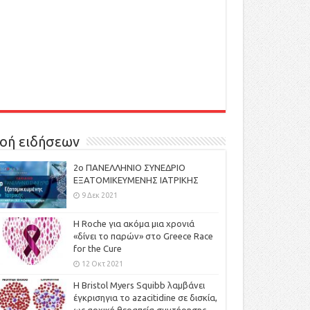
οή ειδήσεων
2ο ΠΑΝΕΛΛΗΝΙΟ ΣΥΝΕΔΡΙΟ
ΕΞΑΤΟΜΙΚΕΥΜΕΝΗΣ ΙΑΤΡΙΚΗΣ
9 Δεκ 2021
H Roche για ακόμα μια χρονιά
«δίνει το παρών» στο Greece Race
for the Cure
12 Οκτ 2021
Η Bristol Myers Squibb λαμβάνει
έγκρισηγια το azacitidine σε δισκία,