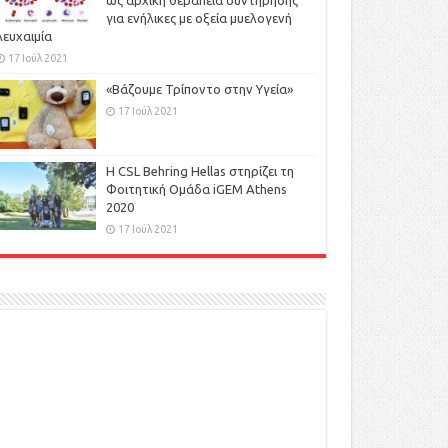
ως αρχική θεραπεία συντήρησης
για ενήλικες με οξεία μυελογενή
λευχαιμία
17 Ιούλ 2021
«Βάζουμε Τρίποντο στην Υγεία»
17 Ιούλ 2021
H CSL Behring Hellas στηρίζει τη
Φοιτητική Ομάδα iGEM Athens
2020
17 Ιούλ 2021