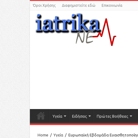
Όροι Χρήσης
Διαφημιστείτε εδώ
Επικοινωνία
Υγεία
Ειδήσεις
Πρώτες Βοήθειες
Home
/
Υγεία
/
Ευρωπαϊκή Εβδομάδα Ευαισθητοποίηση