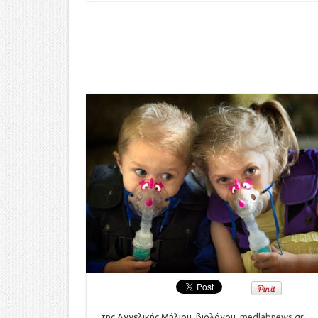
της Αγγελικής Μήλιου, βιολόγου,
medlabnews.gr