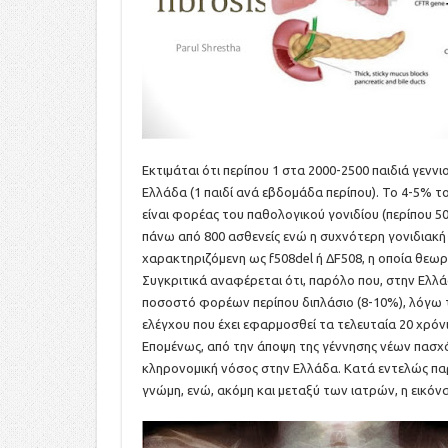
Εκτιμάται ότι περίπου 1 στα 2000-2500 παιδιά γεννι
Ελλάδα (1 παιδί ανά εβδομάδα περίπου). Το 4-5% τ
είναι φορέας του παθολογικού γονιδίου (περίπου 50
πάνω από 800 ασθενείς ενώ η συχνότερη γονιδιακή
χαρακτηριζόμενη ως f508del ή ΔF508, η οποία θεωρ
Συγκριτικά αναφέρεται ότι, παρόλο που, στην Ελλά
ποσοστό φορέων περίπου διπλάσιο (8-10%), λόγω 
ελέγχου που έχει εφαρμοσθεί τα τελευταία 20 χρόνι
Επομένως, από την άποψη της γέννησης νέων πασχό
κληρονομική νόσος στην Ελλάδα. Κατά εντελώς πα
γνώμη, ενώ, ακόμη και μεταξύ των ιατρών, η εικόν