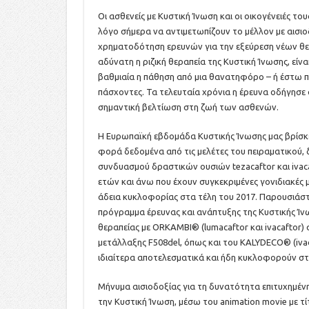
Οι ασθενείς με Κυστική Ίνωση και οι οικογένειές του
λόγο σήμερα να αντιμετωπίζουν το μέλλον με αισι
χρηματοδότηση ερευνών για την εξεύρεση νέων θερ
αδύνατη η ριζική θεραπεία της Κυστική Ίνωσης, είνα
βαθμιαία η πάθηση από μια θανατηφόρο – ή έστω πε
πάσχοντες. Τα τελευταία χρόνια η έρευνα οδήγησε
σημαντική βελτίωση στη ζωή των ασθενών.
Η Ευρωπαϊκή εβδομάδα Κυστικής Ίνωσης μας βρίσκε
φορά δεδομένα από τις μελέτες του πειραματικού,
συνδυασμού δραστικών ουσιών tezacaftor και ivaca
ετών και άνω που έχουν συγκεκριμένες γονιδιακές 
άδεια κυκλοφορίας στα τέλη του 2017. Παρουσιάσ
πρόγραμμα έρευνας και ανάπτυξης της Κυστικής Ίν
θεραπείας με ORKAMBI® (lumacaftor και ivacaftor) σ
μετάλλαξης F508del, όπως και του KALYDECO® (ivac
ιδιαίτερα αποτελεσματικά και ήδη κυκλοφορούν στ
Μήνυμα αισιοδοξίας για τη δυνατότητα επιτυχημένη
την Κυστική Ίνωση, μέσω του animation movie με 