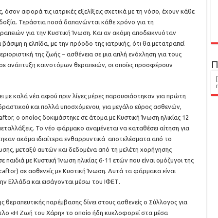
ς, όσον αφορά τις ιατρικές εξελίξεις σχετικά με τη νόσο, έχουν κάθε
οδοξία. Τεράστια ποσά δαπανώνται κάθε χρόνο για τη
απειών για την Κυστική Ίνωση. Και αν ακόμη αποδεικνυόταν
ι βάσιμη η ελπίδα, με την πρόοδο της ιατρικής, ότι θα μετατραπεί
ριοριστική της ζωής – ασθένεια σε μια απλή ενόχληση για τους
Π
 σε ανάπτυξη καινοτόμων θεραπειών, οι οποίες προσφέρουν
ι με καλά νέα αφού πριν λίγες μέρες παρουσιάστηκαν για πρώτη
 δραστικού και πολλά υποσχόμενου, για μεγάλο εύρος ασθενών,
ftor, ο οποίος δοκιμάστηκε σε άτομα με Κυστική Ίνωση ηλικίας 12
μεταλλάξεις. Το νέο φάρμακο αναμένεται να καταθέσει αίτηση για
τηκαν ακόμα ιδιαίτερα ενθαρρυντικά αποτελέσματα από το
ωσης, μεταξύ αυτών και δεδομένα από τη μελέτη χορήγησης
ε παιδιά με Κυστική Ίνωση ηλικίας 6-11 ετών που είναι ομόζυγοι της
aftor) σε ασθενείς με Κυστική Ίνωση. Αυτά τα φάρμακα είναι
ην Ελλάδα και εισάγονται μέσω του ΙΦΕΤ.
ς θεραπευτικής παρέμβασης δίνει στους ασθενείς ο Σύλλογος για
τίτλο «Η Ζωή του Χάρη» το οποίο ήδη κυκλοφορεί στα μέσα