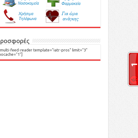
ροσφορές
[multi-feed-reader template="iatr-pros" limit="3"
nocache="1"]