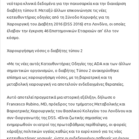
νεότερα κλινικά δεδομένα για την παχυσαρκία και την διαχείριση
διαβήτη τύπου ΙΙ. Μεταξύ άλλων επικοινώνησε τις νέες
κατευθυντήριες οδηγίες από τη Σύνοδο Κορυφής για τη
Χειρουργική του Διαβήτη 2016 (DSS 2016) στο Λονδίνο, οι οποίες
έλαβαν την έγκριση 46 Επιστημονικών Εταιρειών απ’ όλο τον
κόσμο.
Χειρουργήσιμη νόσος ο διαβήτης τύπου 2
«Με τις νέες αυτές Κατευθυντήριες Οδηγίες της ADA και των άλλων
σημαντικών οργανισμών, ο διαβήτης Τύπου 2 ανακηρύχθηκε
επίσημα ως χειρουργήσιμη νόσος, με τη βαριατρική και τη
μεταβολική χειρουργική να αποτελούν ενδεδειγμένες θεραπείες.
Αυτό αποτελεί πραγματικά μια ιστορική εξέλιξη», δήλωσε ο
Francesco Rubino, MD, πρόεδρος του τμήματος Μεταβολικής και
Βαριατρικής Χειρουργικής του Βασιλικού Κολεγίου του Λονδίνου και
συν-διοργανωτής της DSS. «Είναι ζωτικής σημασίας να
ενημερωθούν οι ιατροί της πρωτοβάθμιας περίθαλψης, οι φορείς
χάραξης πολιτικών υγείας καθώς και το ευρύ κοινό για τις νέες
κατευθυντήριες γραμμές, ώστε οι ενδεδειγμένοι ασθενείς να έχουν