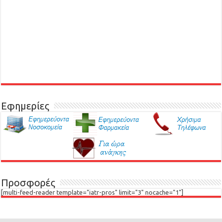
Εφημερίες
Προσφορές
[multi-feed-reader template="iatr-pros" limit="3" nocache="1"]