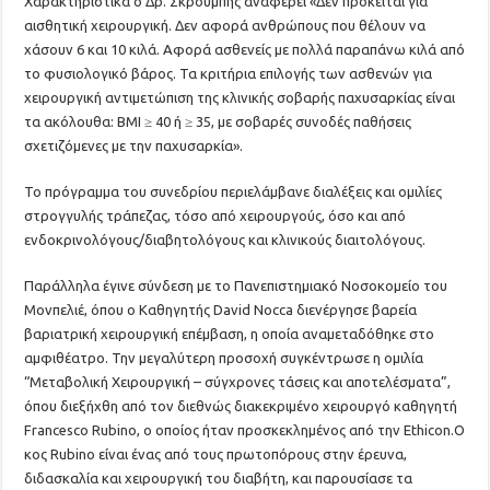
Χαρακτηριστικά ο Δρ. Σκρουμπής αναφέρει «Δεν πρόκειται για
αισθητική χειρουργική. Δεν αφορά ανθρώπους που θέλουν να
χάσουν 6 και 10 κιλά. Αφορά ασθενείς με πολλά παραπάνω κιλά από
το φυσιολογικό βάρος. Τα κριτήρια επιλογής των ασθενών για
χειρουργική αντιμετώπιση της κλινικής σοβαρής παχυσαρκίας είναι
τα ακόλουθα: BMI ≥ 40 ή ≥ 35, με σοβαρές συνοδές παθήσεις
σχετιζόμενες με την παχυσαρκία».
Το πρόγραμμα του συνεδρίου περιελάμβανε διαλέξεις και ομιλίες
στρογγυλής τράπεζας, τόσο από χειρουργούς, όσο και από
ενδοκρινολόγους/διαβητολόγους και κλινικούς διαιτολόγους.
Παράλληλα έγινε σύνδεση με το Πανεπιστημιακό Νοσοκομείο του
Μονπελιέ, όπου ο Καθηγητής David Nocca διενέργησε βαρεία
βαριατρική χειρουργική επέμβαση, η οποία αναμεταδόθηκε στο
αμφιθέατρο. Την μεγαλύτερη προσοχή συγκέντρωσε η ομιλία
“Μεταβολική Χειρουργική – σύγχρονες τάσεις και αποτελέσματα”,
όπου διεξήχθη από τον διεθνώς διακεκριμένο χειρουργό καθηγητή
Francesco Rubino, ο οποίος ήταν προσκεκλημένος από την Ethicon.Ο
κος Rubino είναι ένας από τους πρωτοπόρους στην έρευνα,
διδασκαλία και χειρουργική του διαβήτη, και παρουσίασε τα