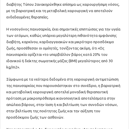
διαβήτης Τύπου 2ανακηρύχθηκε επίσημα ως χειρουργήσιμη νόσος,
με τη βαριατρική και τη μεταβολική χειρουργική να αποτελούν
ενδεδειγμένες θεραπείες.
Η νοσογόνος παχυσαρκία, έχει σημαντικές επιπτώσεις για την υγεία
των ατόμων, καθώς υπάρχει μεγαλύτερη πιθανότητα εμφάνισης
διαβήτη, καρκίνου, καρδιαγγειακών και μικρότερο προσδόκιμο
ζωής, προσέθεσαν οι ομιλητές, τονίζοντας ακόμη, ότι «Ως
παχυσαρκία ορίζεται «το υπερβάλλον βάρος κατά 20% του
ιδανικού ή δείκτης σωματικής μάζας (BMI) μεγαλύτερος από 30
kg/m2».
Σύμφωνα με τα νεότερα δεδομένα στη χειρουργική αντιμετώπιση
της παχυσαρκίας που παρουσιάστηκαν στο συνέδριο, η βαριατρική
και μεταβολική χειρουργική αποτελεί μοναδική θεραπευτική
πρόταση με μακροπρόθεσμα ικανοποιητικά αποτελέσματα στην
απώλεια βάρους, στην ίαση ή και βελτίωση των συνοδών νόσων,
στην βελτίωση της ποιότητας ζωής και την αύξηση του
προσδόκιμου ζωής των ασθενών.