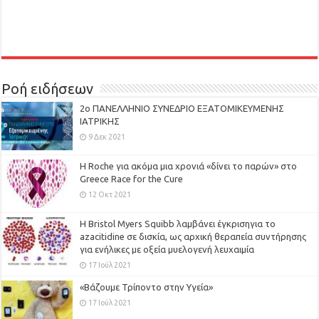
Ροή ειδήσεων
2ο ΠΑΝΕΛΛΗΝΙΟ ΣΥΝΕΔΡΙΟ ΕΞΑΤΟΜΙΚΕΥΜΕΝΗΣ
ΙΑΤΡΙΚΗΣ
9 Δεκ 2021
H Roche για ακόμα μια χρονιά «δίνει το παρών» στο
Greece Race for the Cure
12 Οκτ 2021
Η Bristol Myers Squibb λαμβάνει έγκρισηγια το
azacitidine σε δισκία, ως αρχική θεραπεία συντήρησης
για ενήλικες με οξεία μυελογενή λευχαιμία
17 Ιούλ 2021
«Βάζουμε Τρίποντο στην Υγεία»
17 Ιούλ 2021