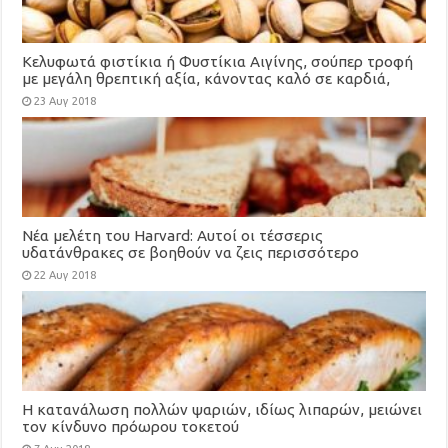
Κελυφωτά φιστίκια ή Φυστίκια Αιγίνης, σούπερ τροφή
με μεγάλη θρεπτική αξία, κάνοντας καλό σε καρδιά,
χοληστερίνη, μάτια, αδυνάτισμα
23 Αυγ 2018
Νέα μελέτη του Harvard: Αυτοί οι τέσσερις
υδατάνθρακες σε βοηθούν να ζεις περισσότερο
22 Αυγ 2018
Η κατανάλωση πολλών ψαριών, ιδίως λιπαρών, μειώνει
τον κίνδυνο πρόωρου τοκετού