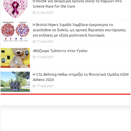
H Roche για ακόμα μια χρονιά «δίνει το παρών» στο
Greece Race for the Cure
12 Οκτ 2021
Η Bristol Myers Squibb λαμβάνει έγκρισηγια το
azacitidine σε δισκία, ως αρχική θεραπεία συντήρησης
για ενήλικες με οξεία μυελογενή λευχαιμία
17 Ιούλ 2021
«Βάζουμε Τρίποντο στην Υγεία»
17 Ιούλ 2021
H CSL Behring Hellas στηρίζει τη Φοιτητική Ομάδα iGEM
Athens 2020
17 Ιούλ 2021