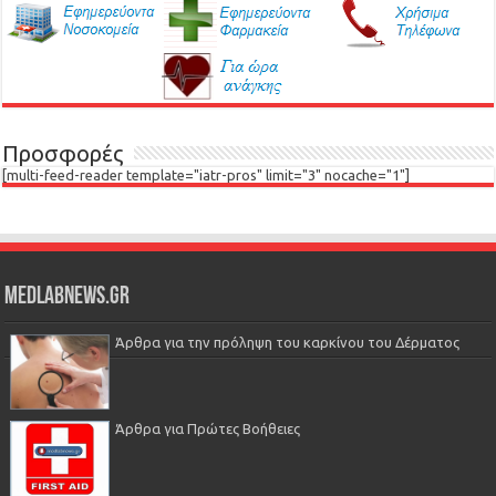
Προσφορές
[multi-feed-reader template="iatr-pros" limit="3" nocache="1"]
Medlabnews.gr
Άρθρα για την πρόληψη του καρκίνου του Δέρματος
Άρθρα για Πρώτες Βοήθειες