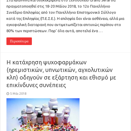
Στα Ιωάννινα και συγκεκριμένα στο Ξενοδοχείο Grand Serai θα
πραγματοποιηθεί στις 18-20 Μάϊου 2018, το 12ο Πανελλήνιο
Συνέδριο Επιληψίας από τον Πανελλήνιο Επιστημονικό Σύλλογο
κατά της Επιληψίας (Π.Ε.Σ.Ε.). Η επιληψία δεν είναι ασθένεια, αλλά μια
εγκεφαλική διαταραχή που αντιμετωπίζεται επιτυχώς περίπου στο
80% των περιπτώσεων. Παρ’ όλα αυτά, αποτελεί ένα …
Περισσότερα
Η κατάχρηση ψυχοφαρμάκων
(ηρεμιστικών, υπνωτικών, αγχολυτικών
κλπ) οδηγούν σε εξάρτηση και εθισμό με
επικίνδυνες συνέπειες
5 Μάι 2018