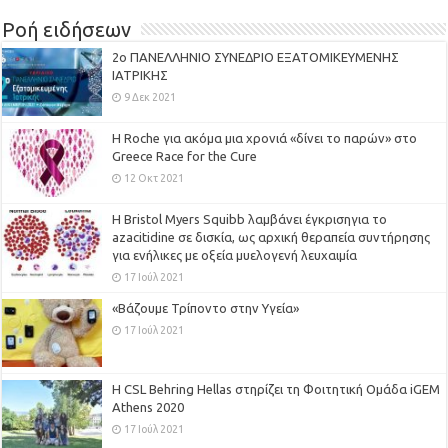
Ροή ειδήσεων
2ο ΠΑΝΕΛΛΗΝΙΟ ΣΥΝΕΔΡΙΟ ΕΞΑΤΟΜΙΚΕΥΜΕΝΗΣ
ΙΑΤΡΙΚΗΣ
9 Δεκ 2021
H Roche για ακόμα μια χρονιά «δίνει το παρών» στο
Greece Race for the Cure
12 Οκτ 2021
Η Bristol Myers Squibb λαμβάνει έγκρισηγια το
azacitidine σε δισκία, ως αρχική θεραπεία συντήρησης
για ενήλικες με οξεία μυελογενή λευχαιμία
17 Ιούλ 2021
«Βάζουμε Τρίποντο στην Υγεία»
17 Ιούλ 2021
H CSL Behring Hellas στηρίζει τη Φοιτητική Ομάδα iGEM
Athens 2020
17 Ιούλ 2021