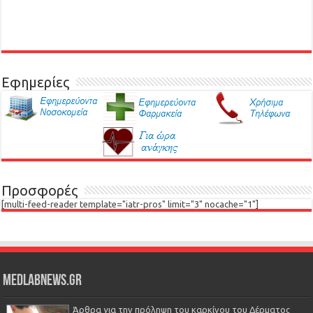
Εφημερίες
Προσφορές
[multi-feed-reader template="iatr-pros" limit="3" nocache="1"]
Medlabnews.gr
Άρθρα για την πρόληψη του καρκίνου του Δέρματος