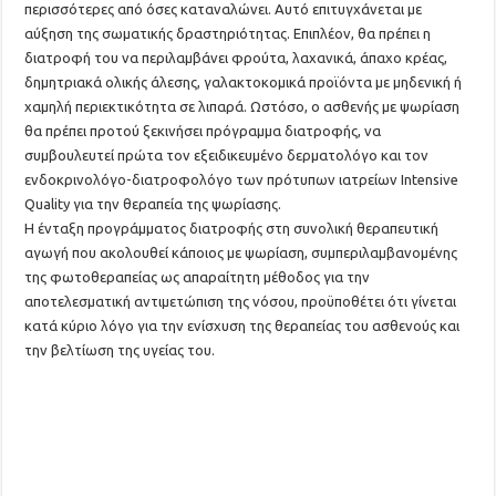
περισσότερες από όσες καταναλώνει. Αυτό επιτυγχάνεται με
αύξηση της σωματικής δραστηριότητας. Επιπλέον, θα πρέπει η
διατροφή του να περιλαμβάνει φρούτα, λαχανικά, άπαχο κρέας,
δημητριακά ολικής άλεσης, γαλακτοκομικά προϊόντα με μηδενική ή
χαμηλή περιεκτικότητα σε λιπαρά. Ωστόσο, ο ασθενής με ψωρίαση
θα πρέπει προτού ξεκινήσει πρόγραμμα διατροφής, να
συμβουλευτεί πρώτα τον εξειδικευμένο δερματολόγο και τον
ενδοκρινολόγο-διατροφολόγο των πρότυπων ιατρείων Intensive
Quality για την θεραπεία της ψωρίασης.
Η ένταξη προγράμματος διατροφής στη συνολική θεραπευτική
αγωγή που ακολουθεί κάποιος με ψωρίαση, συμπεριλαμβανομένης
της φωτοθεραπείας ως απαραίτητη μέθοδος για την
αποτελεσματική αντιμετώπιση της νόσου, προϋποθέτει ότι γίνεται
κατά κύριο λόγο για την ενίσχυση της θεραπείας του ασθενούς και
την βελτίωση της υγείας του.