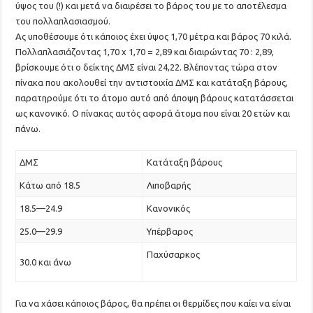
ύψος του (!) και μετά να διαιρέσει το βάρος του με το αποτέλεσμα
του πολλαπλασιασμού.
Ας υποθέσουμε ότι κάποιος έχει ύψος 1,70 μέτρα και βάρος 70 κιλά.
Πολλαπλασιάζοντας 1,70 x 1,70 = 2,89 και διαιρώντας 70 : 2,89,
βρίσκουμε ότι ο δείκτης ΔΜΣ είναι 24,22. Βλέποντας τώρα στον
πίνακα που ακολουθεί την αντιστοιχία ΔΜΣ και κατάταξη βάρους,
παρατηρούμε ότι το άτομο αυτό από άποψη βάρους κατατάσσεται
ως κανονικό. Ο πίνακας αυτός αφορά άτομα που είναι 20 ετών και
πάνω.
ΔΜΣ
Κατάταξη βάρους
Κάτω από 18.5
Λιποβαρής
18.5—24.9
Κανονικός
25.0—29.9
Υπέρβαρος
Παχύσαρκος
30.0 και άνω
Για να χάσει κάποιος βάρος, θα πρέπει οι θερμίδες που καίει να είναι