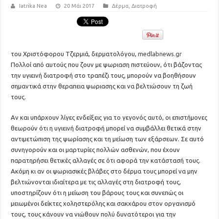
Iatrika Nea
20 Μάι 2017
Δέρμα
,
Διατροφή
του Χριστόφορου Τζερμιά, δερματολόγου,
medlabnews.gr
Πολλοί από αυτούς που ζουν με ψωριαση πιστεύουν, ότι βάζοντας
την υγιεινή διατροφή στο τραπέζι τους, μπορούν να βοηθήσουν
σημαντικά στην θεραπεια ψωριασης και να βελτιώσουν τη ζωή
τους.
Αν και υπάρχουν λίγες ενδείξεις για το γεγονός αυτό, οι επιστήμονες
θεωρούν ότι η υγιεινή διατροφή μπορεί να συμβάλλει θετικά στην
αντιμετώπιση της ψωρίασης και τη μείωση των εξάρσεων. Σε αυτό
συνηγορούν και οι μαρτυρίες πολλών ασθενών, που έχουν
παρατηρήσει θετικές αλλαγές σε ότι αφορά την κατάστασή τους.
Ακόμη κι αν οι ψωριασικές βλάβες στο δέρμα τους μπορεί να μην
βελτιώνονται ιδιαίτερα με τις αλλαγές στη διατροφή τους,
υποστηρίζουν ότι η μείωση του βάρους τους και συνεπώς οι
μειωμένοι δείκτες χοληστερόλης και σακχάρου στον οργανισμό
τους, τους κάνουν να νιώθουν πολύ δυνατότεροι για την