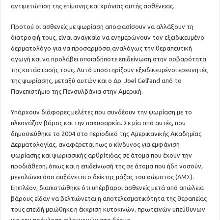
αντιμετώπιση της επίμονης και χρόνιας αυτής ασθένειας.
Προτού οι ασθενείς με ψωρίαση αποφασίσουν να αλλάξουν τη
διατροφή τους, είναι αναγκαίο να ενημερώνουν τον εξειδικευμένο
δερματολόγο για να προσαρμόσει αναλόγως την θεραπευτική
αγωγή και να προλάβει οποιαδήποτε επιδείνωση στην σοβαρότητα
της κατάστασής τους. Αυτό υποστηρίζουν εξειδικευμένοι ερευνητές
της ψωρίασης, μεταξύ αυτών και ο Δρ. Joel Gelfand από το
Πανεπιστήμιο της Πενσυλβάνια στην Αμερική.
Υπάρχουν διάφορες μελέτες που συνδέουν την ψωρίαση με το
πλεονάζον βάρος και την παχυσαρκία. Σε μία από αυτές, που
δημοσιεύθηκε το 2004 στο περιοδικό της Αμερικανικής Ακαδημίας
Δερματολογίας, αναφέρεται πως ο κίνδυνος για εμφάνιση
ψωρίασης και ψωριασικής αρθρίτιδας σε άτομα που έχουν την
προδιάθεση, όπως και η επιδείνωσή της σε άτομα που ήδη νοσούν,
μεγαλώνει όσο αυξάνεται ο δείκτης μάζας του σώματος (ΔΜΣ).
Επιπλέον, διαπιστώθηκε ότι υπέρβαροι ασθενείς μετά από απώλεια
βάρους είδαν να βελτιώνεται η αποτελεσματικότητα της θεραπείας
τους επειδή μειώθηκε η έκκριση κυτοκινών, πρωτεϊνών υπεύθυνων