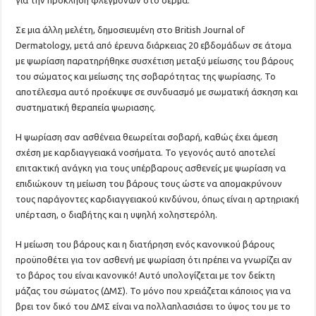
για την πρόκληση φλεγμονών στο δέρμα.
Σε μια άλλη μελέτη, δημοσιευμένη στο British Journal of
Dermatology, μετά από έρευνα διάρκειας 20 εβδομάδων σε άτομα
με ψωρίαση παρατηρήθηκε συσχέτιση μεταξύ μείωσης του βάρους
του σώματος και μείωσης της σοβαρότητας της ψωρίασης. Το
αποτέλεσμα αυτό προέκυψε σε συνδυασμό με σωματική άσκηση και
συστηματική θεραπεία ψωριασης.
Η ψωρίαση σαν ασθένεια θεωρείται σοβαρή, καθώς έχει άμεση
σχέση με καρδιαγγειακά νοσήματα. Το γεγονός αυτό αποτελεί
επιτακτική ανάγκη για τους υπέρβαρους ασθενείς με ψωρίαση να
επιδιώκουν τη μείωση του βάρους τους ώστε να απομακρύνουν
τους παράγοντες καρδιαγγειακού κινδύνου, όπως είναι η αρτηριακή
υπέρταση, ο διαβήτης και η υψηλή χοληστερόλη.
Η μείωση του βάρους και η διατήρηση ενός κανονικού βάρους
προϋποθέτει για τον ασθενή με ψωρίαση ότι πρέπει να γνωρίζει αν
το βάρος του είναι κανονικό! Αυτό υπολογίζεται με τον δείκτη
μάζας του σώματος (ΔΜΣ). Το μόνο που χρειάζεται κάποιος για να
βρει τον δικό του ΔΜΣ είναι να πολλαπλασιάσει το ύψος του με το