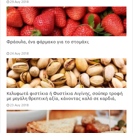
29 Αυγ 2018
Φράουλα, ένα φάρμακο για το στομάχι;
24 Αυγ 2018
Κελυφωτά φιστίκια ή Φυστίκια Αιγίνης, σούπερ τροφή
με μεγάλη θρεπτική αξία, κάνοντας καλό σε καρδιά,
χοληστερίνη, μάτια, αδυνάτισμα
23 Αυγ 2018