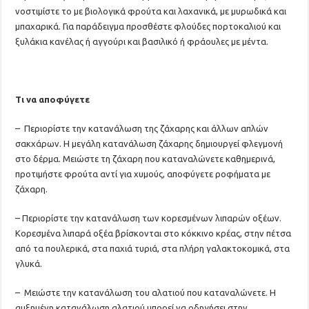
νοστιμίστε το με βιολογικά φρούτα και λαχανικά, με μυρωδικά και
μπαχαρικά. Για παράδειγμα προσθέστε φλούδες πορτοκαλιού και
ξυλάκια κανέλας ή αγγούρι και βασιλικό ή φράουλες με μέντα.
Τι να αποφύγετε
– Περιορίστε την κατανάλωση της ζάχαρης και άλλων απλών
σακχάρων. Η μεγάλη κατανάλωση ζάχαρης δημιουργεί φλεγμονή
στο δέρμα. Μειώστε τη ζάχαρη που καταναλώνετε καθημερινά,
προτιμήστε φρούτα αντί για χυμούς, αποφύγετε ροφήματα με
ζάχαρη.
– Περιορίστε την κατανάλωση των κορεσμένων λιπαρών οξέων.
Κορεσμένα λιπαρά οξέα βρίσκονται στο κόκκινο κρέας, στην πέτσα
από τα πουλερικά, στα παχιά τυριά, στα πλήρη γαλακτοκομικά, στα
γλυκά.
– Μειώστε την κατανάλωση του αλατιού που καταναλώνετε. Η
αυξημένη κατανάλωση αλατιού μπορεί να οδηγήσει στην