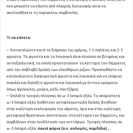
που μπορείτε να κάνετε από πλευράς διατροφής είναι να
ακολουθήσετε τις παρακάτω συμβουλές.
Τι να κάνετε:
– Καταναλώστε κατά τη διάρκεια της ημέρας, 1-2 σαλάτες και 2-3
φρούτα. Τα φρούτα και τα λαχανικά είναι πλούσια σε βιταμίνες και
αντιοξειδωτικά, τα οποία προστατεύουν τα κύτταρα του δέρματος
από την επιβλαβή δράση των ελευθέρων ριζών. Προσπαθήστε να
καταναλώνετε διαφορετικά φρούτα και λαχανικά για να υπάρχει
ποικιλία και διαλέξτε φρούτα και λαχανικά με έντονα χρώματα
όπως φράουλες, μούρα, ρόδι, παντζάρια.
– Επιλέξτε τροφές πλούσιες σε ω-3 λιπαρά οξέα. Τα απαραίτητα
ω-3 λιπαρά οξέα διαθέτουν αντιφλεγμονώδη δράση, βοηθούν
στην καλύτερη κυκλοφορία του αίματος, άρα και στην καλύτερη
μεταφορά θρεπτικών συστατικών στα κύτταρα του δέρματος, και
συμβάλουν στην ενυδάτωση των κυττάρων. Τροφές πλούσιες σε
ω-3 λιπαρά οξέα:
παχιά ψάρια (π.χ. σολομός, σαρδέλα) ,