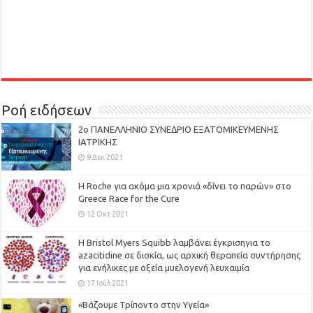
Ροή ειδήσεων
2ο ΠΑΝΕΛΛΗΝΙΟ ΣΥΝΕΔΡΙΟ ΕΞΑΤΟΜΙΚΕΥΜΕΝΗΣ
ΙΑΤΡΙΚΗΣ
9 Δεκ 2021
H Roche για ακόμα μια χρονιά «δίνει το παρών» στο
Greece Race for the Cure
12 Οκτ 2021
Η Bristol Myers Squibb λαμβάνει έγκρισηγια το
azacitidine σε δισκία, ως αρχική θεραπεία συντήρησης
για ενήλικες με οξεία μυελογενή λευχαιμία
17 Ιούλ 2021
«Βάζουμε Τρίποντο στην Υγεία»