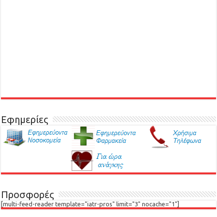
Εφημερίες
Προσφορές
[multi-feed-reader template="iatr-pros" limit="3" nocache="1"]