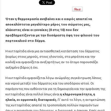
Όταν η θερμοκρασία ανεβαίνει και ο καιρός απαιτεί να
αποκαλύπτεται μεγαλύτερο μέρος του σώματος μας,
ελάχιστες είναι οι γυναίκες (8 στις 10) που δεν
προβληματίζονται με την δυσάρεστη όψη του φλοιού του
πορτοκαλιού στο δέρμα.
Η κυτταρίτιδα είναι μια αντιαισθητική κατάσταση του δέρματος
(κυρίως στους μηρούς, στους γλουτούς, στα μπράτσα και την
κοιλιά) και εμφανίζεται ανεξαρτήτως αν το άτομο παρουσιάζει
αυξημένο βάρος ή όχι.
Η κυτταρίτιδα εμφανίζεται λόγω ανώμαλης συγκέντρωση λίπους
και νερού μεταξύ του δέρματος και του υποδόριου ιστού. Οι
παράγοντες που ευθύνονται για τη δημιουργία και την εμφάνιση της
κυτταρίτιδας είναι πολλοί όπως είναι
η κληρονομικότητα, η
ηλικία, οι ορμονικές διαταραχές.
Γι’ αυτό το λόγο, η αντιμετώπιση
της κυτταρίτιδας απαιτεί τη τροποποίηση πολλών παραγόντων
όπως η περιποίηση του δέρματος, η διατροφή, η άσκηση. Εσείς αυτό