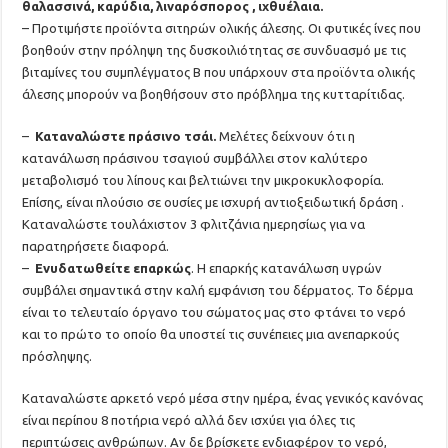
θαλασσινά, καρύδια, λιναρόσπορος , ιχθυέλαια.
– Προτιμήστε προϊόντα σιτηρών ολικής άλεσης. Οι φυτικές ίνες που
βοηθούν στην πρόληψη της δυσκοιλιότητας σε συνδυασμό με τις
βιταμίνες του συμπλέγματος B που υπάρχουν στα προϊόντα ολικής
άλεσης μπορούν να βοηθήσουν στο πρόβλημα της κυτταρίτιδας.
–
Καταναλώστε πράσινο τσάι.
Μελέτες δείχνουν ότι η
κατανάλωση πράσινου τσαγιού συμβάλλει στον καλύτερο
μεταβολισμό του λίπους και βελτιώνει την μικροκυκλοφορία.
Επίσης, είναι πλούσιο σε ουσίες με ισχυρή αντιοξειδωτική δράση .
Καταναλώστε τουλάχιστον 3 φλιτζάνια ημερησίως για να
παρατηρήσετε διαφορά.
–
Ενυδατωθείτε επαρκώς
. Η επαρκής κατανάλωση υγρών
συμβάλει σημαντικά στην καλή εμφάνιση του δέρματος. Το δέρμα
είναι το τελευταίο όργανο του σώματος μας στο φτάνει το νερό
και το πρώτο το οποίο θα υποστεί τις συνέπειες μια ανεπαρκούς
πρόσληψης.
Καταναλώστε αρκετό νερό μέσα στην ημέρα, ένας γενικός κανόνας
είναι περίπου 8 ποτήρια νερό αλλά δεν ισχύει για όλες τις
περιπτώσεις ανθρώπων. Αν δε βρίσκετε ενδιαφέρον το νερό,