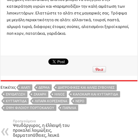
κατακράτηση υγρών και «παρεμποδίζει» την καλή αιμάτωση των
λιποκυττάρων. Ελαττώστε το αλάτι στις μαγειρικές σας. Τρόφιμα
με μεγάλη περιεκτικότητα σε αλάτι: αλλαντικά, τουρσί, παστά,
αλμυρά τυριά, διάφορες έτοιμες σούπες, αλατισμένοι ξηροί καρποί,
ποπ κορν, πατατάκια, γαριδάκια.
Ετικέτες
ΑΛΆΤΙ
ΔΕΡΜΑ
ΔΙΑΤΡΟΦΙΚΕΣ ΚΑΙ ΑΛΛΕΣ ΣΥΒΟΥΛΕΣ
ΕΝΥΔΆΤΩΣΗ
ΖΑΧΑΡΗ
ΗΛΙΟΣ
ΚΑΛΟΚΑΙΡΙ ΚΑΙ ΚΥΤΤΑΡΙΤΙΔΑ
ΚΥΤΤΑΡΙΤΙΔΑ
ΛΙΠΑΡΑ ΚΟΡΕΣΜΕΝΑ
ΝΕΡΟ
ΟΨΗ ΦΛΟΙΟΥ ΠΟΡΤΟΚΑΛΙΟΥ
ΠΑΡΑΛΊΑ
Προηγούμενο
Ψευδάργυρος, η έλλειψή του
προκαλεί λοιμώξεις,
δερματοπάθειες, λευκά