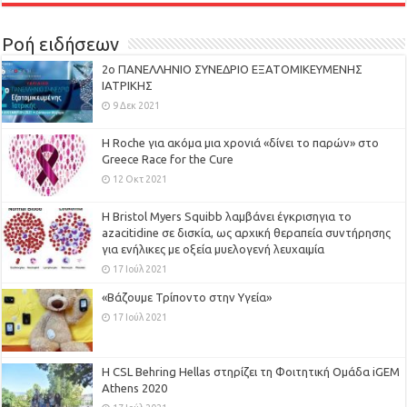
Ροή ειδήσεων
2ο ΠΑΝΕΛΛΗΝΙΟ ΣΥΝΕΔΡΙΟ ΕΞΑΤΟΜΙΚΕΥΜΕΝΗΣ
ΙΑΤΡΙΚΗΣ
9 Δεκ 2021
H Roche για ακόμα μια χρονιά «δίνει το παρών» στο
Greece Race for the Cure
12 Οκτ 2021
Η Bristol Myers Squibb λαμβάνει έγκρισηγια το
azacitidine σε δισκία, ως αρχική θεραπεία συντήρησης
για ενήλικες με οξεία μυελογενή λευχαιμία
17 Ιούλ 2021
«Βάζουμε Τρίποντο στην Υγεία»
17 Ιούλ 2021
H CSL Behring Hellas στηρίζει τη Φοιτητική Ομάδα iGEM
Athens 2020