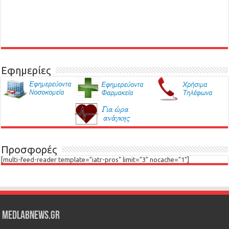
Εφημερίες
Προσφορές
[multi-feed-reader template="iatr-pros" limit="3" nocache="1"]
Medlabnews.gr