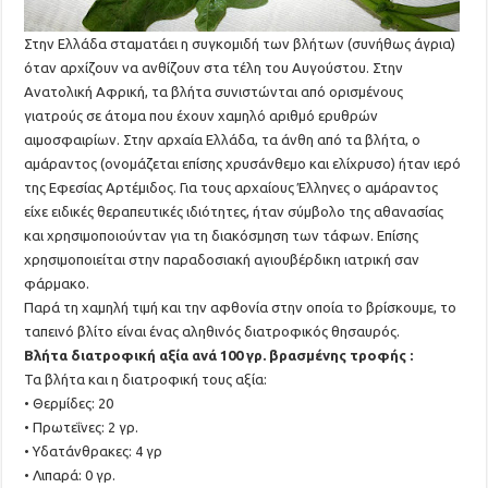
Στην Ελλάδα σταματάει η συγκομιδή των βλήτων (συνήθως άγρια)
όταν αρχίζουν να ανθίζουν στα τέλη του Αυγούστου. Στην
Ανατολική Αφρική, τα βλήτα συνιστώνται από ορισμένους
γιατρούς σε άτομα που έχουν χαμηλό αριθμό ερυθρών
αιμοσφαιρίων. Στην αρχαία Ελλάδα, τα άνθη από τα βλήτα, ο
αμάραντος (ονομάζεται επίσης χρυσάνθεμο και ελίχρυσο) ήταν ιερό
της Εφεσίας Αρτέμιδος. Για τους αρχαίους Έλληνες ο αμάραντος
είχε ειδικές θεραπευτικές ιδιότητες, ήταν σύμβολο της αθανασίας
και χρησιμοποιούνταν για τη διακόσμηση των τάφων. Επίσης
χρησιμοποιείται στην παραδοσιακή αγιουβέρδικη ιατρική σαν
φάρμακο.
Παρά τη χαμηλή τιμή και την αφθονία στην οποία το βρίσκουμε, το
ταπεινό βλίτο είναι ένας αληθινός διατροφικός θησαυρός.
Βλήτα διατροφική αξία ανά 100 γρ. βρασμένης τροφής :
Τα βλήτα και η διατροφική τους αξία:
• Θερμίδες: 20
• Πρωτεΐνες: 2 γρ.
• Υδατάνθρακες: 4 γρ
• Λιπαρά: 0 γρ.