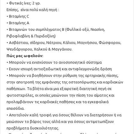
• Φυτικές ίνες: 2 γρ.
Επίσης, είναι πολύ καλή πηγή :
• Βιταμίνης C
• Βιταμίνης Α
• Βιταμινών του συμπλέγματος Β (Φυλλικό οξύ, Νιασίνη,
Ριβοφλαβίνη & Πυριδοξίνη)
• Ασβέστιου, σίδηρου, Νάτριου, Κάλιου, Μαγνήσιου, Φώσφορου,
Ψευδάργυρου, Χαλκού & Μαγγάνιου.
Πώς μας ωφελούν:
• Μπορούν να ενισχύσουν το ανοσοποιητικό σύστημα
• Εχουν ισχυρή αντιοξειδωτική και αντιφλεγμονώδη δράση
• Μπορούν να βοηθήσουν στην ρύθμιση της αρτηριακής πίεσης,
στην αποτροπή της εμφάνισης της οστεοπόρωσης και καρδιακών
παθήσεων. Τα βλήτα είναι μια εξαιρετική διαιτητική πηγή σε
φυτοστερόλες, οι οποίες μειώνουν την πίεση του αίματος και
προλαμβάνουν τις καρδιακές παθήσεις και τα εγκεφαλικά
επεισόδια.
• Αποτελούν καλή τροφή για όσους θέλουν να διατηρήσουν ή να
μειώσουν το βάρος τους αλλά και για όσους αντιμετωπίζουν
προβλήματα δυσκοιλιότητας.