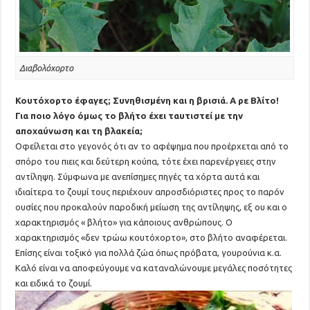
Διαβολόχορτο
Κουτόχορτο έφαγες; Συνηθισμένη και η βρισιά. Α ρε Βλίτο!
Για ποιο λόγο όμως το βλήτο έχει ταυτιστεί με την
αποχαύνωση και τη βλακεία;
Οφείλεται στο γεγονός ότι αν το αφέψημα που προέρχεται από το
σπόρο του πιεις και δεύτερη κούπα, τότε έχει παρενέργειες στην
αντίληψη. Σύμφωνα με ανεπίσημες πηγές τα χόρτα αυτά και
ιδιαίτερα το ζουμί τους περιέχουν απροσδιόριστες προς το παρόν
ουσίες που προκαλούν παροδική μείωση της αντίληψης, εξ ου και ο
χαρακτηρισμός « βλήτο» για κάποιους ανθρώπους. Ο
χαρακτηρισμός «δεν τρώω κουτόχορτο», στο βλήτο αναφέρεται.
Επίσης είναι τοξικό για πολλά ζώα όπως πρόβατα, γουρούνια κ.α.
Καλό είναι να αποφεύγουμε να καταναλώνουμε μεγάλες ποσότητες
και ειδικά το ζουμί.