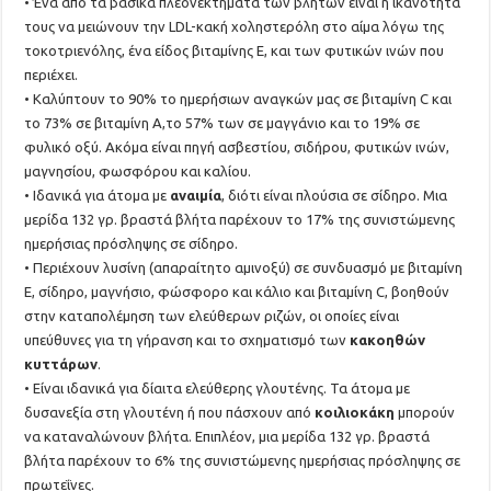
• Ένα από τα βασικά πλεονεκτήματα των βλήτων είναι η ικανότητα
τους να μειώνουν την LDL-κακή χοληστερόλη στο αίμα λόγω της
τοκοτριενόλης, ένα είδος βιταμίνης Ε, και των φυτικών ινών που
περιέχει.
• Καλύπτουν το 90% το ημερήσιων αναγκών μας σε βιταμίνη C και
το 73% σε βιταμίνη Α,το 57% των σε μαγγάνιο και το 19% σε
φυλικό οξύ. Ακόμα είναι πηγή ασβεστίου, σιδήρου, φυτικών ινών,
μαγνησίου, φωσφόρου και καλίου.
• Ιδανικά για άτομα με
αναιμία
, διότι είναι πλούσια σε σίδηρο. Μια
μερίδα 132 γρ. βραστά βλήτα παρέχουν το 17% της συνιστώμενης
ημερήσιας πρόσληψης σε σίδηρο.
• Περιέχουν λυσίνη (απαραίτητο αμινοξύ) σε συνδυασμό με βιταμίνη
Ε, σίδηρο, μαγνήσιο, φώσφορο και κάλιο και βιταμίνη C, βοηθούν
στην καταπολέμηση των ελεύθερων ριζών, οι οποίες είναι
υπεύθυνες για τη γήρανση και το σχηματισμό των
κακοηθών
κυττάρων
.
• Είναι ιδανικά για δίαιτα ελεύθερης γλουτένης. Τα άτομα με
δυσανεξία στη γλουτένη ή που πάσχουν από
κοιλιοκάκη
μπορούν
να καταναλώνουν βλήτα. Επιπλέον, μια μερίδα 132 γρ. βραστά
βλήτα παρέχουν το 6% της συνιστώμενης ημερήσιας πρόσληψης σε
πρωτεΐνες.