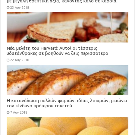
με μεγάλη θρεπτική αξία, κάνοντας καλό σε καρδιά,
χοληστερίνη, μάτια, αδυνάτισμα
23 Αυγ 2018
Νέα μελέτη του Harvard: Αυτοί οι τέσσερις
υδατάνθρακες σε βοηθούν να ζεις περισσότερο
22 Αυγ 2018
Η κατανάλωση πολλών ψαριών, ιδίως λιπαρών, μειώνει
τον κίνδυνο πρόωρου τοκετού
7 Αυγ 2018