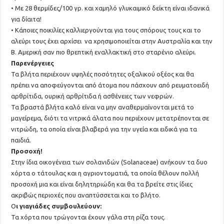
• Με 28 θερμίδες/100 γρ. και χαμηλό γλυκαιμικό δείκτη είναι ιδανικά
για δίαιτα!
• Κάποιες ποικιλίες καλλιεργούνται για τους σπόρους τους και το
αλεύρι τους έχει αρχίσει να χρησιμοποιείται στην Αυστραλία και την
Β. Αμερική σαν πιο θρεπτική εναλλακτική στο σταρένιο αλεύρι.
Παρενέργειες
Τα βλήτα περιέχουν υψηλές ποσότητες οξαλικού οξέος και θα
πρέπει να αποφεύγονται από άτομα που πάσχουν από ρευματοειδή
αρθρίτιδα, ουρική αρθρίτιδα ή ασθένειες των νεφρών.
Τα βραστά βλήτα καλό είναι να μην αναθερμαίνονται μετά το
μαγείρεμα, διότι τα νιτρικά άλατα που περιέχουν μετατρέπονται σε
νιτρώδη, τα οποία είναι βλαβερά για την υγεία και ειδικά για τα
παιδιά.
Προσοχή!
Στην ίδια οικογένεια των σολανιδών (Solanaceae) ανήκουν τα δυο
χόρτα ο τάτουλας και η αγριοντοματιά, τα οποία θέλουν πολλή
προσοχή μια και είναι δηλητηριώδη και θα τα βρείτε στις ίδιες
ακριβώς περιοχές που αναπτύσσεται και το βλήτο.
Ο
ι γιαγιάδες συμβουλεύουν:
Τα χόρτα που τρώγονται έχουν γάλα στη ρίζα τους.