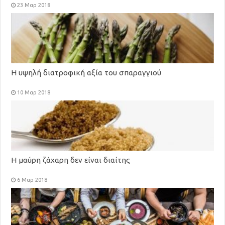
μάτια, το σάκχαρο, το έντερο
23 Μαρ 2018
Η υψηλή διατροφική αξία του σπαραγγιού
10 Μαρ 2018
Η μαύρη ζάχαρη δεν είναι διαίτης
6 Μαρ 2018