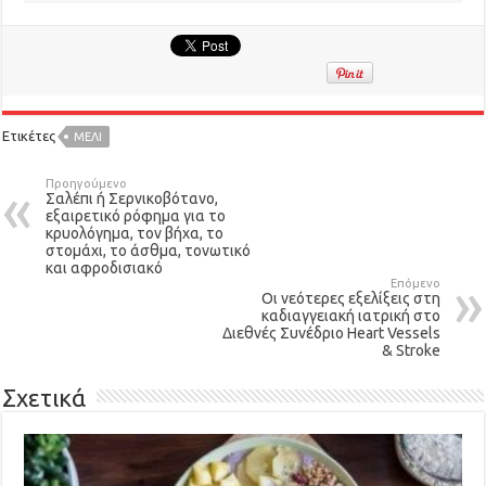
Ετικέτες
ΜΈΛΙ
Προηγούμενο
Σαλέπι ή Σερνικοβότανο,
εξαιρετικό ρόφημα για το
κρυολόγημα, τον βήχα, το
στομάχι, το άσθμα, τονωτικό
και αφροδισιακό
Επόμενο
Οι νεότερες εξελίξεις στη
καδιαγγειακή ιατρική στο
Διεθνές Συνέδριο Heart Vessels
& Stroke
Σχετικά