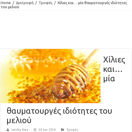
Home
/
Διατροφή
/
Τροφές
/
Χίλιες και… μία θαυματουργές ιδιότητες
του μελιού
Χίλιες
και…
μία
θαυματουργές ιδιότητες του
μελιού
Iatrika Nea
20 Ιαν 2016
Τροφές