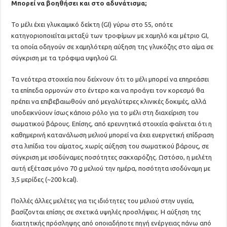
Μπορεί να βοηθήσει και στο αδυνάτισμα;
Το μέλι έχει γλυκαιμικό δείκτη (GI) γύρω στο 55, οπότε
κατηγοριοποιείται μεταξύ των τροφίμων με χαμηλό και μέτριο GI,
τα οποία οδηγούν σε χαμηλότερη αύξηση της γλυκόζης στο αίμα σε
σύγκριση με τα τρόφιμα υψηλού GI.
Τα νεότερα στοιχεία που δείχνουν ότι το μέλι μπορεί να επηρεάσει
τα επίπεδα ορμονών στο έντερο και να προάγει τον κορεσμό θα
πρέπει να επιβεβαιωθούν από μεγαλύτερες κλινικές δοκιμές, αλλά
υποδεικνύουν ίσως κάποιο ρόλο για το μέλι στη διαχείριση του
σωματικού βάρους. Επίσης, από ερευνητικά στοιχεία φαίνεται ότι η
καθημερινή κατανάλωση μελιού μπορεί να έχει ευεργετική επίδραση
στα λιπίδια του αίματος, χωρίς αύξηση του σωματικού βάρους, σε
σύγκριση με ισοδύναμες ποσότητες σακχαρόζης. Ωστόσο, η μελέτη
αυτή εξέτασε μόνο 70 g μελιού την ημέρα, ποσότητα ισοδύναμη με
3,5 μερίδες (~200 kcal).
Πολλές άλλες μελέτες για τις ιδιότητες του μελιού στην υγεία,
βασίζονται επίσης σε σχετικά υψηλές προσλήψεις. Η αύξηση της
διαιτητικής πρόσληψης από οποιαδήποτε πηγή ενέργειας πάνω από