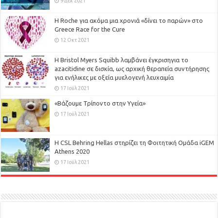
9 Δεκ 2021
H Roche για ακόμα μια χρονιά «δίνει το παρών» στο
Greece Race for the Cure
12 Οκτ 2021
Η Bristol Myers Squibb λαμβάνει έγκρισηγια το
azacitidine σε δισκία, ως αρχική θεραπεία συντήρησης
για ενήλικες με οξεία μυελογενή λευχαιμία
17 Ιούλ 2021
«Βάζουμε Τρίποντο στην Υγεία»
17 Ιούλ 2021
H CSL Behring Hellas στηρίζει τη Φοιτητική Ομάδα iGEM
Athens 2020
17 Ιούλ 2021