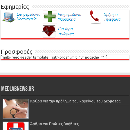
Εφημερίες
Προσφορές
[multi-feed-reader template="iatr-pros" limit="3" nocache="1"]
Medlabnews.gr
Άρθρα για την πρόληψη του καρκίνου του Δέρματος
Άρθρα για Πρώτες Βοήθειες