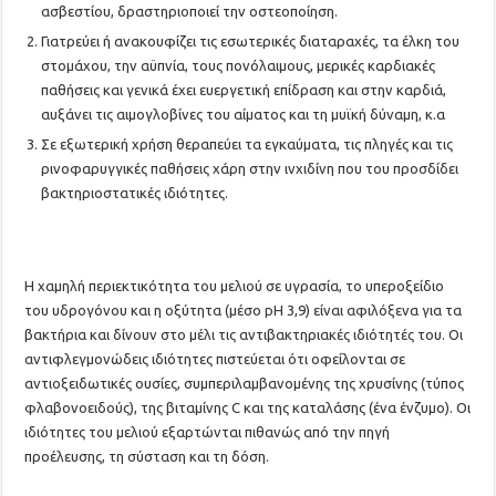
ασβεστίου, δραστηριοποιεί την οστεοποίηση.
Γιατρεύει ή ανακουφίζει τις εσωτερικές διαταραχές, τα έλκη του
στομάχου, την αϋπνία, τους πονόλαιμους, μερικές καρδιακές
παθήσεις και γενικά έχει ευεργετική επίδραση και στην καρδιά,
αυξάνει τις αιμογλοβίνες του αίματος και τη μυϊκή δύναμη, κ.α
Σε εξωτερική χρήση θεραπεύει τα εγκαύματα, τις πληγές και τις
ρινοφαρυγγικές παθήσεις χάρη στην ινχιδίνη που του προσδίδει
βακτηριοστατικές ιδιότητες.
Η χαμηλή περιεκτικότητα του μελιού σε υγρασία, το υπεροξείδιο
του υδρογόνου και η οξύτητα (μέσο pH 3,9) είναι αφιλόξενα για τα
βακτήρια και δίνουν στο μέλι τις αντιβακτηριακές ιδιότητές του. Οι
αντιφλεγμονώδεις ιδιότητες πιστεύεται ότι οφείλονται σε
αντιοξειδωτικές ουσίες, συμπεριλαμβανομένης της χρυσίνης (τύπος
φλαβονοειδούς), της βιταμίνης C και της καταλάσης (ένα ένζυμο). Οι
ιδιότητες του μελιού εξαρτώνται πιθανώς από την πηγή
προέλευσης, τη σύσταση και τη δόση.