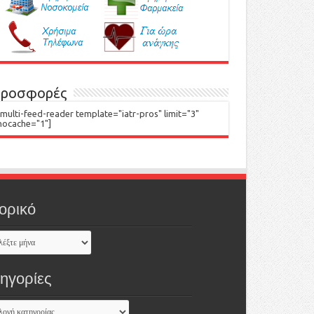
ροσφορές
[multi-feed-reader template="iatr-pros" limit="3"
nocache="1"]
ορικό
τηγορίες