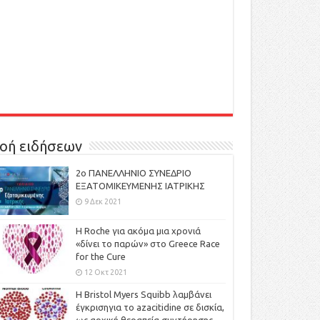
οή ειδήσεων
2ο ΠΑΝΕΛΛΗΝΙΟ ΣΥΝΕΔΡΙΟ
ΕΞΑΤΟΜΙΚΕΥΜΕΝΗΣ ΙΑΤΡΙΚΗΣ
9 Δεκ 2021
H Roche για ακόμα μια χρονιά
«δίνει το παρών» στο Greece Race
for the Cure
12 Οκτ 2021
Η Bristol Myers Squibb λαμβάνει
έγκρισηγια το azacitidine σε δισκία,