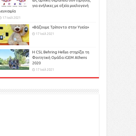
ως αρχική θεραπεία συντήρησης
για ενήλικες με οξεία μυελογενή
λευχαιμία
17 Ιούλ 2021
«Βάζουμε Τρίποντο στην Υγεία»
17 Ιούλ 2021
H CSL Behring Hellas στηρίζει τη
Φοιτητική Ομάδα iGEM Athens
2020
17 Ιούλ 2021