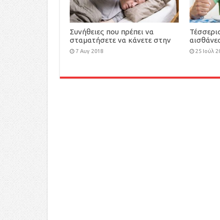
Συνήθειες που πρέπει να
Τέσσερις
σταματήσετε να κάνετε στην
αισθάνε
κρεβατοκάμαρά σας
πεινασμ
7 Αυγ 2018
25 Ιούλ 2