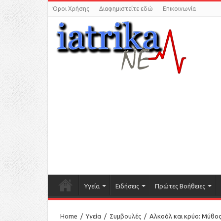
Όροι Χρήσης
Διαφημιστείτε εδώ
Επικοινωνία
Υγεία
Ειδήσεις
Πρώτες Βοήθειες
Home
/
Υγεία
/
Συμβουλές
/
Αλκοόλ και κρύο: Μύθο