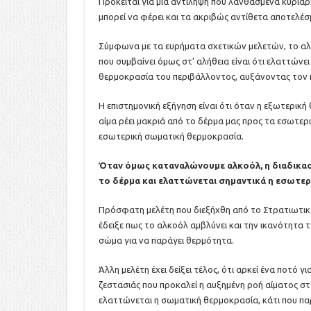
Πρόκειται για μια αντίληψη που λανθασμένα κυριαρ
μπορεί να φέρει και τα ακριβώς αντίθετα αποτελέσ
Σύμφωνα με τα ευρήματα σχετικών μελετών, το αλκ
που συμβαίνει όμως στ’ αλήθεια είναι ότι ελαττών
θερμοκρασία του περιβάλλοντος, αυξάνοντας τον 
Η επιστημονική εξήγηση είναι ότι όταν η εξωτερικ
αίμα ρέει μακριά από το δέρμα μας προς τα εσωτερι
εσωτερική σωματική θερμοκρασία.
Όταν όμως καταναλώνουμε αλκοόλ, η διαδικασί
το δέρμα και ελαττώνεται σημαντικά η εσωτερ
Πρόσφατη μελέτη που διεξήχθη από το Στρατιωτικό
έδειξε πως το αλκοόλ αμβλύνει και την ικανότητα τ
σώμα για να παράγει θερμότητα.
Άλλη μελέτη έχει δείξει τέλος, ότι αρκεί ένα ποτό 
ζεστασιάς που προκαλεί η αυξημένη ροή αίματος σ
ελαττώνεται η σωματική θερμοκρασία, κάτι που πα