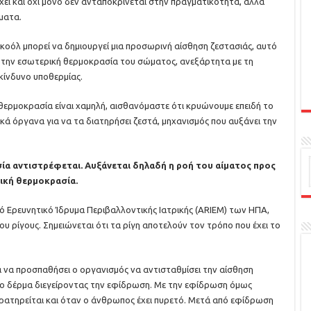
χεί και όχι μόνο δεν ανταποκρίνεται στην πραγματικότητα, αλλά
ματα.
οόλ μπορεί να δημιουργεί μια προσωρινή αίσθηση ζεστασιάς, αυτό
ει την εσωτερική θερμοκρασία του σώματος, ανεξάρτητα με τη
κίνδυνο υποθερμίας.
ή θερμοκρασία είναι χαμηλή, αισθανόμαστε ότι κρυώνουμε επειδή το
κά όργανα για να τα διατηρήσει ζεστά, μηχανισμός που αυξάνει την
α αντιστρέφεται. Αυξάνεται δηλαδή η ροή του αίματος προς
ική θερμοκρασία.
 Ερευνητικό Ίδρυμα Περιβαλλοντικής Ιατρικής (ΑRΙΕΜ) των ΗΠΑ,
ου ρίγους. Σημειώνεται ότι τα ρίγη αποτελούν τον τρόπο που έχει το
για να προσπαθήσει ο οργανισμός να αντισταθμίσει την αίσθηση
το δέρμα διεγείροντας την εφίδρωση. Με την εφίδρωση όμως
ρατηρείται και όταν ο άνθρωπος έχει πυρετό. Μετά από εφίδρωση