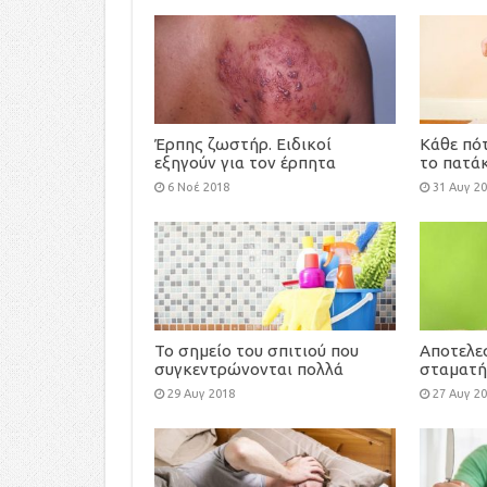
Έρπης ζωστήρ. Ειδικοί
Κάθε πότ
εξηγούν για τον έρπητα
το πατάκ
ζωστήρα και την μεθερπητική
6 Νοέ 2018
31 Αυγ 2
νευραλγία. Εμβολιάσου σήμερα
(video)
Το σημείο του σπιτιού που
Αποτελε
συγκεντρώνονται πολλά
σταματή
βακτήρια
τα κουν
29 Αυγ 2018
27 Αυγ 2