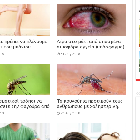
ε πρέπει να πλένουμε
Αίμα στο μάτι από σπασμένα
ι του μπάνιου
αιμοφόρα αγγεία (υπόσφαγμα)
018
31 Αυγ 2018
σματικοί τρόποι να
Τα κουνούπια προτιμούν τους
σετε την φαγούρα από
ανθρώπους με χοληστερίνη,
ούπια
ουρικό οξύ, ιδρώτα, τις
018
22 Αυγ 2018
εγκύους