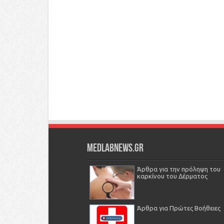
Medlabnews.gr
Άρθρα για την πρόληψη του
καρκίνου του Δέρματος
Άρθρα για Πρώτες Βοήθειες