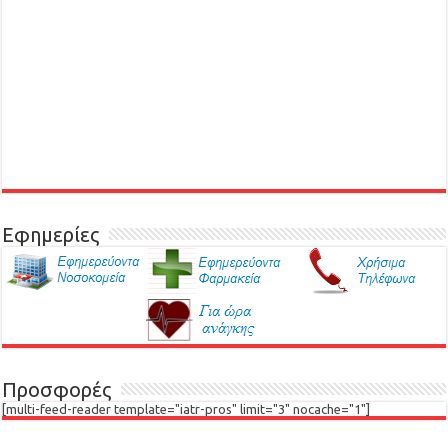
Εφημερίες
Προσφορές
[multi-feed-reader template="iatr-pros" limit="3" nocache="1"]