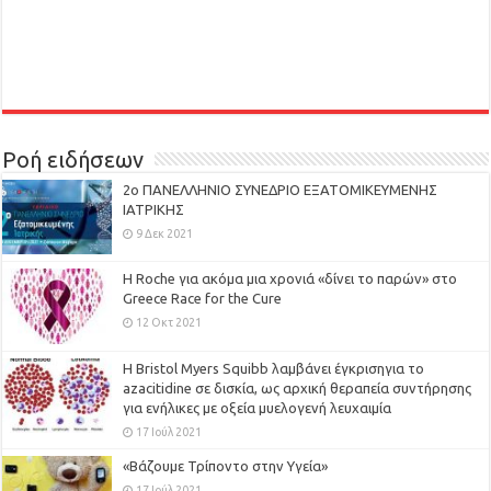
Ροή ειδήσεων
2ο ΠΑΝΕΛΛΗΝΙΟ ΣΥΝΕΔΡΙΟ ΕΞΑΤΟΜΙΚΕΥΜΕΝΗΣ
ΙΑΤΡΙΚΗΣ
9 Δεκ 2021
H Roche για ακόμα μια χρονιά «δίνει το παρών» στο
Greece Race for the Cure
12 Οκτ 2021
Η Bristol Myers Squibb λαμβάνει έγκρισηγια το
azacitidine σε δισκία, ως αρχική θεραπεία συντήρησης
για ενήλικες με οξεία μυελογενή λευχαιμία
17 Ιούλ 2021
«Βάζουμε Τρίποντο στην Υγεία»
17 Ιούλ 2021