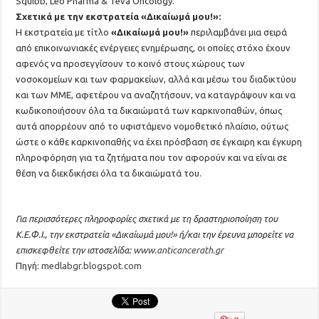
Squibb, Leo Pharma & Teva Oncology.
Σχετικά με την εκστρατεία «Δικαίωμά μου!»:
Η εκστρατεία με τίτλο
«Δικαίωμά μου!»
περιλαμβάνει μια σειρά
από επικοινωνιακές ενέργειες ενημέρωσης, οι οποίες στόχο έχουν
αφενός να προσεγγίσουν το κοινό στους χώρους των
νοσοκομείων και των φαρμακείων, αλλά και μέσω του διαδικτύου
και των ΜΜΕ, αφετέρου να αναζητήσουν, να καταγράψουν και να
κωδικοποιήσουν όλα τα δικαιώματά των καρκινοπαθών, όπως
αυτά απορρέουν από το υφιστάμενο νομοθετικό πλαίσιο, ούτως
ώστε ο κάθε καρκινοπαθής να έχει πρόσβαση σε έγκαιρη και έγκυρη
πληροφόρηση για τα ζητήματα που τον αφορούν και να είναι σε
θέση να διεκδικήσει όλα τα δικαιώματά του.
Για περισσότερες πληροφορίες σχετικά με τη δραστηριοποίηση του
Κ.Ε.Φ.Ι., την εκστρατεία «Δικαίωμά μου!» ή/και την έρευνα μπορείτε να
επισκεφθείτε την ιστοσελίδα:
www.anticancerath.gr
Πηγή:
medlabgr.blogspot.com