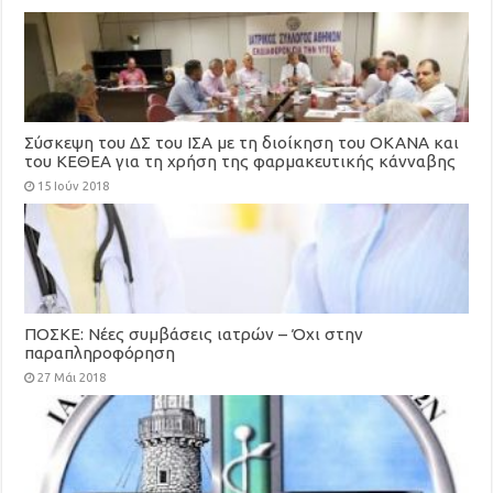
Σύσκεψη του ΔΣ του ΙΣΑ με τη διοίκηση του ΟΚΑΝΑ και
του ΚΕΘΕΑ για τη χρήση της φαρμακευτικής κάνναβης
και την ανεξέλικτη διακίνηση ναρκωτικών στους
15 Ιούν 2018
δρόμους της Αθήνας
ΠΟΣΚΕ: Νέες συμβάσεις ιατρών – Όχι στην
παραπληροφόρηση
27 Μάι 2018