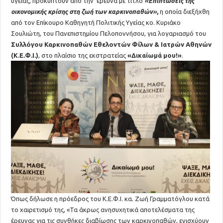
υγείας, προκύπτουν από την έρευνα με τίτλο
«Επιπτώσεις της
οικονομικής κρίσης στη ζωή των καρκινοπαθών»
,
η οποία διεξήχθη
από τον Επίκουρο Καθηγητή Πολιτικής Υγείας κο. Κυριάκο
Σουλιώτη, του Πανεπιστημίου Πελοποννήσου, για λογαριασμό του
Συλλόγου Καρκινοπαθών Εθελοντών Φίλων & Ιατρών Αθηνών
(Κ.Ε.Φ.Ι.)
, στο πλαίσιο της εκστρατείας
«Δικαίωμά μου!»
.
Όπως δήλωσε η πρόεδρος του Κ.Ε.Φ.Ι. κα. Ζωή Γραμματόγλου κατά
το χαιρετισμό της, «Τα άκρως ανησυχητικά αποτελέσματα της
έρευνας για τις συνθήκες διαβίωσης των καρκινοπαθών, ενισχύουν