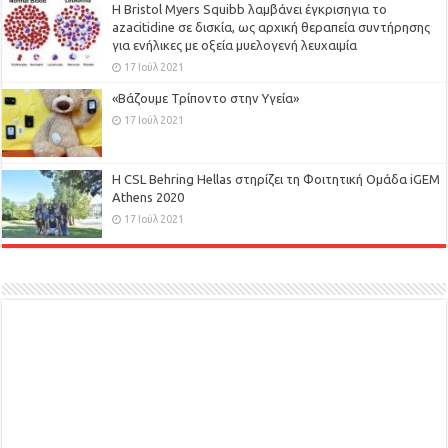
Η Bristol Myers Squibb λαμβάνει έγκρισηγια το
azacitidine σε δισκία, ως αρχική θεραπεία συντήρησης
για ενήλικες με οξεία μυελογενή λευχαιμία
17 Ιούλ 2021
«Βάζουμε Τρίποντο στην Υγεία»
17 Ιούλ 2021
H CSL Behring Hellas στηρίζει τη Φοιτητική Ομάδα iGEM
Athens 2020
17 Ιούλ 2021