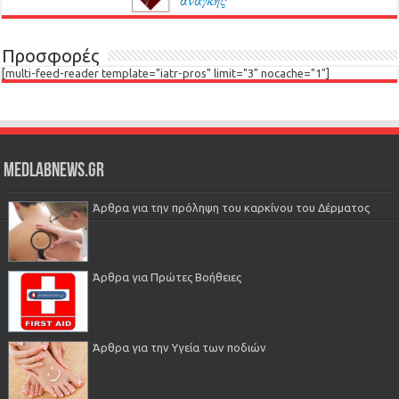
Προσφορές
[multi-feed-reader template="iatr-pros" limit="3" nocache="1"]
Medlabnews.gr
Άρθρα για την πρόληψη του καρκίνου του Δέρματος
Άρθρα για Πρώτες Βοήθειες
Άρθρα για την Υγεία των ποδιών