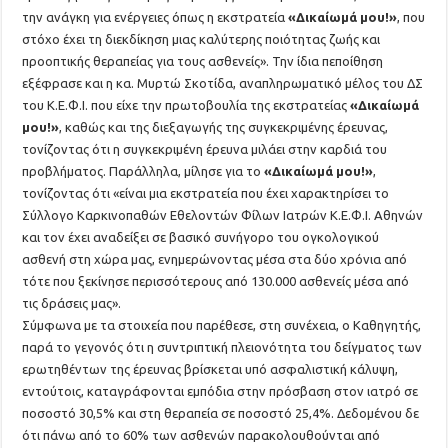
την ανάγκη για ενέργειες όπως η εκστρατεία
«Δικαίωμά μου!»
, που
στόχο έχει τη διεκδίκηση μιας καλύτερης ποιότητας ζωής και
προοπτικής θεραπείας για τους ασθενείς». Την ίδια πεποίθηση
εξέφρασε και η κα. Μυρτώ Σκοτίδα, αναπληρωματικό μέλος του ΔΣ
του Κ.Ε.Φ.Ι. που είχε την πρωτοβουλία της εκστρατείας
«Δικαίωμά
μου!»
, καθώς και της διεξαγωγής της συγκεκριμένης έρευνας,
τονίζοντας ότι η συγκεκριμένη έρευνα μιλάει στην καρδιά του
προβλήματος. Παράλληλα, μίλησε για το
«Δικαίωμά μου!»
,
τονίζοντας ότι «είναι μια εκστρατεία που έχει χαρακτηρίσει το
Σύλλογο Καρκινοπαθών Εθελοντών Φίλων Ιατρών Κ.Ε.Φ.Ι. Αθηνών
και τον έχει αναδείξει σε βασικό συνήγορο του ογκολογικού
ασθενή στη χώρα μας, ενημερώνοντας μέσα στα δύο χρόνια από
τότε που ξεκίνησε περισσότερους από 130.000 ασθενείς μέσα από
τις δράσεις μας».
Σύμφωνα με τα στοιχεία που παρέθεσε, στη συνέχεια, ο Καθηγητής,
παρά το γεγονός ότι η συντριπτική πλειονότητα του δείγματος των
ερωτηθέντων της έρευνας βρίσκεται υπό ασφαλιστική κάλυψη,
εντούτοις, καταγράφονται εμπόδια στην πρόσβαση στον ιατρό σε
ποσοστό 30,5% και στη θεραπεία σε ποσοστό 25,4%. Δεδομένου δε
ότι πάνω από το 60% των ασθενών παρακολουθούνται από