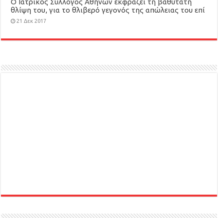
O Ιατρικός Σύλλογος Αθηνών εκφράζει τη βαθύτατη
θλίψη του, για το θλιβερό γεγονός της απώλειας του επί
12ετία διατελέσαντα Προέδρου του ΙΣΑ Χρήστου
21 Δεκ 2017
Γιαννάκη