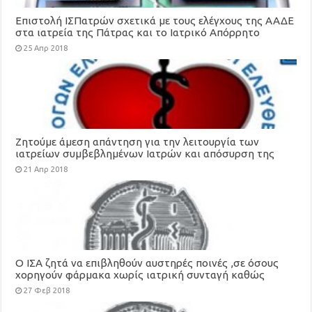
Επιστολή ΙΣΠατρών σχετικά με τους ελέγχους της ΑΑΔΕ
στα ιατρεία της Πάτρας και το Ιατρικό Απόρρητο
25 Απρ 2018
Ζητούμε άμεση απάντηση για την λειτουργία των
ιατρείων συμβεβλημένων Ιατρών και απόσυρση της
Υπουργικής απόφασης του συστήματος παραπομπών
21 Απρ 2018
Ο ΙΣΑ ζητά να επιβληθούν αυστηρές ποινές ,σε όσους
χορηγούν φάρμακα χωρίς ιατρική συνταγή καθώς
θέτουν σε σοβαρό κίνδυνο τον ασθενή και τη Δημόσια
27 Φεβ 2018
Υγεία