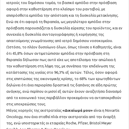
ιατρούς του δημόσιου τομέα, το βασικό εμπόδιο στην πρόσβαση
αφορά στην καθυστέρηση στο κλείσιμο του ραντεβού, με
επιπρόσθετα εμπόδια την απόσταση και τη δυσκολία μετακίνησης.
Ενώ σε ότι αφορά τη θεραπεία, ως μεγαλύτερο εμπόδιο στην
πρόσβαση παρουσιάζεται η δυσκολία εύρεσης του προϊόντος, και εν
συνεχεία η δυσκολία συνταγογράφησης ή χορήγησης της
απαιτούμενης γνωμάτευσης από ιατρό δημόσιου νοσοκομείου.
Ωστόσο, το πλέον δυσοίωνο όλων, όπως τόνισε ο Καθηγητής, είναι
ότι 45,8% όσων αντιμετώπισαν εμπόδια στην πρόσβαση στη
θεραπεία δήλωσαν πως αυτό είχε ως αποτέλεσμα την απώλεια ή
την καθυστέρηση στη λήψη της, με συνέπεια την επιδείνωση της
κατάστασης της υγείας στο 96,3% εξ αυτών. Τέλος, όσον αφορά
στις επιπτώσεις της οικονομικής κρίσης, το 68% των ερωτηθέντων
δηλώνει ότι έχει περιορίσει δραστικά τις δαπάνες σε είδη πρώτης
ανάγκης, ενώ περίπου οι μισοί εξ αυτών έχουν αναζητήσει δανεισμό
από το κοινωνικό τους περιβάλλον προκειμένου να ανταποκριθούν
στις υποχρεώσεις τους.
Μέγας χορηγός της εκστρατείας
«Δικαίωμά μου»
είναι η Novartis
Oncology, που έχει σταθεί πλάι στην εκστρατεία από την έναρξή
της, ενώ υποστηρικτές οι εταιρείες Roche, Pfizer, Bristol Meyer