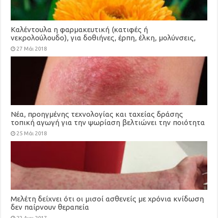
Καλέντουλα η φαρμακευτική (κατιφές ή
νεκρολούλουδο), για δοθιήνες, έρπη, έλκη, μολύνσεις,
μώλωπες, τραύματα, ακμή, πονόλαιμο, κιρσούς
27 Μάι 2018
Νέα, προηγμένης τεχνολογίας και ταχείας δράσης
τοπική αγωγή για την ψωρίαση βελτιώνει την ποιότητα
της ζωής των ασθενών
25 Μάι 2018
Μελέτη δείχνει ότι οι μισοί ασθενείς με χρόνια κνίδωση
δεν παίρνουν θεραπεία