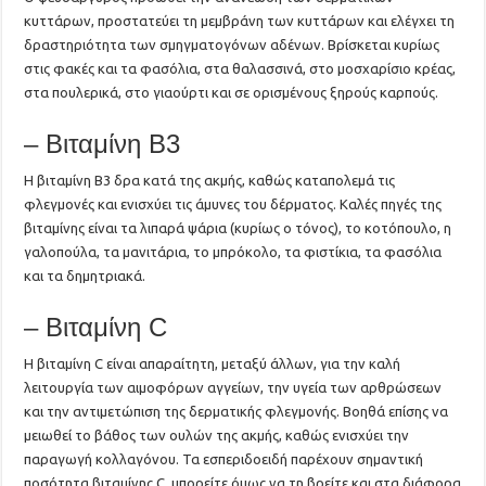
κυττάρων, προστατεύει τη μεμβράνη των κυττάρων και ελέγχει τη
δραστηριότητα των σμηγματογόνων αδένων. Βρίσκεται κυρίως
στις φακές και τα φασόλια, στα θαλασσινά, στο μοσχαρίσιο κρέας,
στα πουλερικά, στο γιαούρτι και σε ορισμένους ξηρούς καρπούς.
– Βιταμίνη Β3
Η βιταμίνη Β3 δρα κατά της ακμής, καθώς καταπολεμά τις
φλεγμονές και ενισχύει τις άμυνες του δέρματος. Καλές πηγές της
βιταμίνης είναι τα λιπαρά ψάρια (κυρίως ο τόνος), το κοτόπουλο, η
γαλοπούλα, τα μανιτάρια, το μπρόκολο, τα φιστίκια, τα φασόλια
και τα δημητριακά.
– Βιταμίνη C
Η βιταμίνη C είναι απαραίτητη, μεταξύ άλλων, για την καλή
λειτουργία των αιμοφόρων αγγείων, την υγεία των αρθρώσεων
και την αντιμετώπιση της δερματικής φλεγμονής. Βοηθά επίσης να
μειωθεί το βάθος των ουλών της ακμής, καθώς ενισχύει την
παραγωγή κολλαγόνου. Τα εσπεριδοειδή παρέχουν σημαντική
ποσότητα βιταμίνης C, μπορείτε όμως να τη βρείτε και στα διάφορα