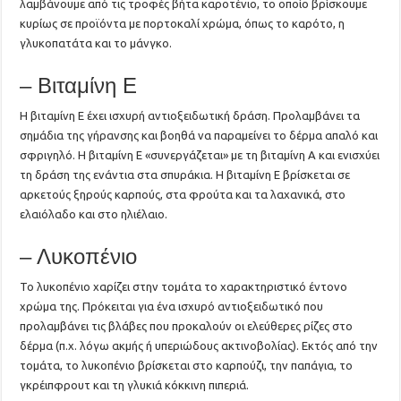
λαμβάνουμε από τις τροφές βήτα καροτένιο, το οποίο βρίσκουμε
κυρίως σε προϊόντα με πορτοκαλί χρώμα, όπως το καρότο, η
γλυκοπατάτα και το μάνγκο.
– Βιταμίνη Ε
Η βιταμίνη Ε έχει ισχυρή αντιοξειδωτική δράση. Προλαμβάνει τα
σημάδια της γήρανσης και βοηθά να παραμείνει το δέρμα απαλό και
σφριγηλό. Η βιταμίνη Ε «συνεργάζεται» με τη βιταμίνη Α και ενισχύει
τη δράση της ενάντια στα σπυράκια. Η βιταμίνη Ε βρίσκεται σε
αρκετούς ξηρούς καρπούς, στα φρούτα και τα λαχανικά, στο
ελαιόλαδο και στο ηλιέλαιο.
– Λυκοπένιο
Το λυκοπένιο χαρίζει στην τομάτα το χαρακτηριστικό έντονο
χρώμα της. Πρόκειται για ένα ισχυρό αντιοξειδωτικό που
προλαμβάνει τις βλάβες που προκαλούν οι ελεύθερες ρίζες στο
δέρμα (π.χ. λόγω ακμής ή υπεριώδους ακτινοβολίας). Εκτός από την
τομάτα, το λυκοπένιο βρίσκεται στο καρπούζι, την παπάγια, το
γκρέιπφρουτ και τη γλυκιά κόκκινη πιπεριά.