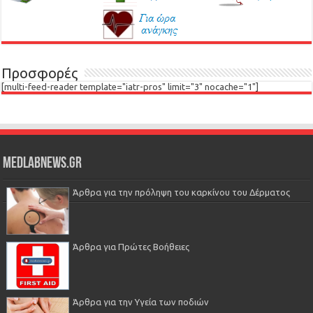
Προσφορές
[multi-feed-reader template="iatr-pros" limit="3" nocache="1"]
Medlabnews.gr
Άρθρα για την πρόληψη του καρκίνου του Δέρματος
Άρθρα για Πρώτες Βοήθειες
Άρθρα για την Υγεία των ποδιών