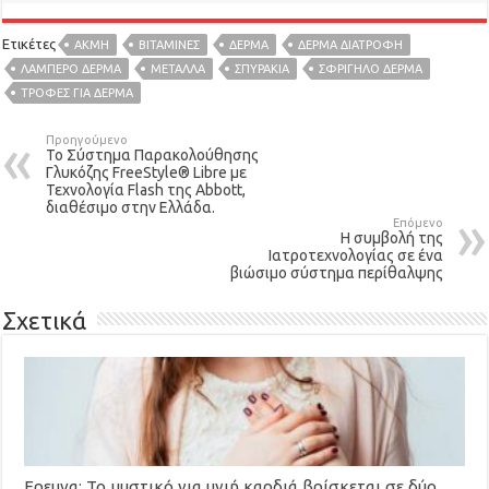
Ετικέτες
ΑΚΜΗ
ΒΙΤΑΜΙΝΕΣ
ΔΕΡΜΑ
ΔΕΡΜΑ ΔΙΑΤΡΟΦΗ
ΛΑΜΠΕΡΟ ΔΕΡΜΑ
ΜΈΤΑΛΛΑ
ΣΠΥΡΑΚΙΑ
ΣΦΡΙΓΗΛΟ ΔΕΡΜΑ
ΤΡΟΦΕΣ ΓΙΑ ΔΕΡΜΑ
Προηγούμενο
To Σύστημα Παρακολούθησης
Γλυκόζης FreeStyle® Libre με
Τεχνολογία Flash της Abbott,
διαθέσιμο στην Ελλάδα.
Επόμενο
Η συμβολή της
Ιατροτεχνολογίας σε ένα
βιώσιμο σύστημα περίθαλψης
Σχετικά
Ερευνα: To μυστικό για υγιή καρδιά βρίσκεται σε δύο