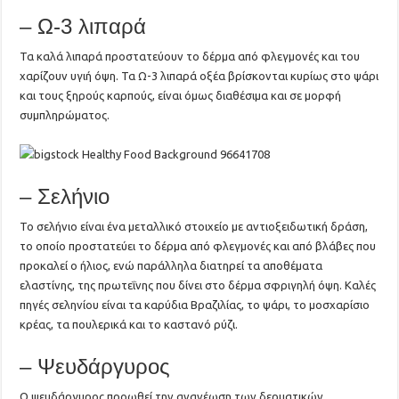
– Ω-3 λιπαρά
Τα καλά λιπαρά προστατεύουν το δέρμα από φλεγμονές και του
χαρίζουν υγιή όψη. Τα Ω-3 λιπαρά οξέα βρίσκονται κυρίως στο ψάρι
και τους ξηρούς καρπούς, είναι όμως διαθέσιμα και σε μορφή
συμπληρώματος.
– Σελήνιο
Το σελήνιο είναι ένα μεταλλικό στοιχείο με αντιοξειδωτική δράση,
το οποίο προστατεύει το δέρμα από φλεγμονές και από βλάβες που
προκαλεί ο ήλιος, ενώ παράλληλα διατηρεί τα αποθέματα
ελαστίνης, της πρωτεΐνης που δίνει στο δέρμα σφριγηλή όψη. Καλές
πηγές σεληνίου είναι τα καρύδια Βραζιλίας, το ψάρι, το μοσχαρίσιο
κρέας, τα πουλερικά και το καστανό ρύζι.
– Ψευδάργυρος
Ο ψευδάργυρος προωθεί την ανανέωση των δερματικών