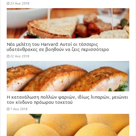
χοληστερίνη, μάτια, αδυνάτισμα
23 Αυγ 2018
Νέα μελέτη του Harvard: Αυτοί οι τέσσερις
υδατάνθρακες σε βοηθούν να ζεις περισσότερο
22 Αυγ 2018
Η κατανάλωση πολλών ψαριών, ιδίως λιπαρών, μειώνει
τον κίνδυνο πρόωρου τοκετού
7 Αυγ 2018