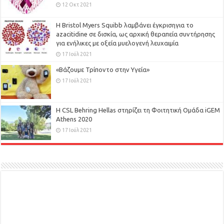
12 Οκτ 2021
Η Bristol Myers Squibb λαμβάνει έγκρισηγια το
azacitidine σε δισκία, ως αρχική θεραπεία συντήρησης
για ενήλικες με οξεία μυελογενή λευχαιμία
17 Ιούλ 2021
«Βάζουμε Τρίποντο στην Υγεία»
17 Ιούλ 2021
H CSL Behring Hellas στηρίζει τη Φοιτητική Ομάδα iGEM
Athens 2020
17 Ιούλ 2021