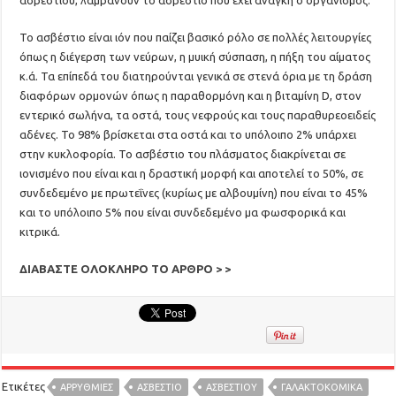
ασβεστίου, λαμβάνουν το ασβέστιο που έχει ανάγκη ο οργανισμός.
Το ασβέστιο είναι ιόν που παίζει βασικό ρόλο σε πολλές λειτουργίες
όπως η διέγερση των νεύρων, η μυική σύσπαση, η πήξη του αίματος
κ.ά. Τα επίπεδά του διατηρούνται γενικά σε στενά όρια με τη δράση
διαφόρων ορμονών όπως η παραθορμόνη και η βιταμίνη D, στον
εντερικό σωλήνα, τα οστά, τους νεφρούς και τους παραθυρεοειδείς
αδένες. Το 98% βρίσκεται στα οστά και το υπόλοιπο 2% υπάρχει
στην κυκλοφορία. Το ασβέστιο του πλάσματος διακρίνεται σε
ιονισμένο που είναι και η δραστική μορφή και αποτελεί το 50%, σε
συνδεδεμένο με πρωτεΐνες (κυρίως με αλβουμίνη) που είναι το 45%
και το υπόλοιπο 5% που είναι συνδεδεμένο μα φωσφορικά και
κιτρικά.
ΔΙΑΒΑΣΤΕ ΟΛΟΚΛΗΡΟ ΤΟ ΑΡΘΡΟ > >
Ετικέτες
ΑΡΡΥΘΜΙΕΣ
ΑΣΒΕΣΤΙΟ
ΑΣΒΕΣΤΊΟΥ
ΓΑΛΑΚΤΟΚΟΜΙΚΆ