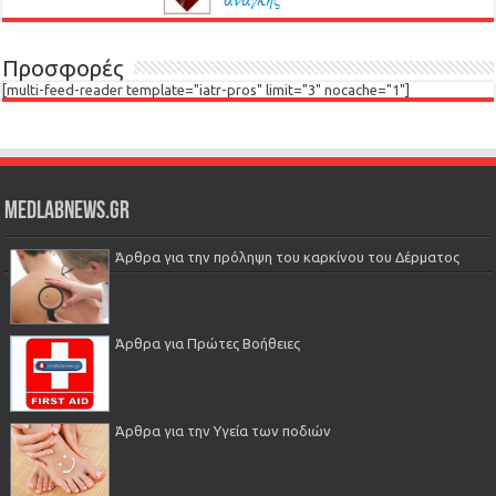
Προσφορές
[multi-feed-reader template="iatr-pros" limit="3" nocache="1"]
Medlabnews.gr
Άρθρα για την πρόληψη του καρκίνου του Δέρματος
Άρθρα για Πρώτες Βοήθειες
Άρθρα για την Υγεία των ποδιών