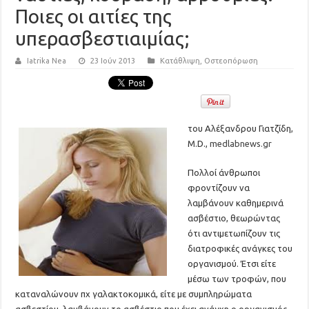
Ποιες οι αιτίες της
υπερασβεστιαιμίας;
Iatrika Nea
23 Ιούν 2013
Κατάθλιψη
,
Οστεοπόρωση
του Αλέξανδρου Γιατζίδη,
M.D.,
medlabnews.gr
Πολλοί άνθρωποι
φροντίζουν να
λαμβάνουν καθημερινά
ασβέστιο, θεωρώντας
ότι αντιμετωπίζουν τις
διατροφικές ανάγκες του
οργανισμού. Έτσι είτε
μέσω των τροφών, που
καταναλώνουν πχ γαλακτοκομικά, είτε με συμπληρώματα