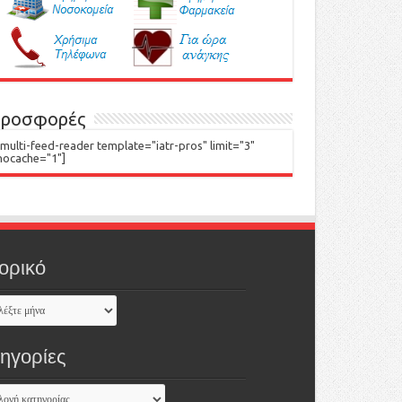
ροσφορές
[multi-feed-reader template="iatr-pros" limit="3"
nocache="1"]
ορικό
τηγορίες