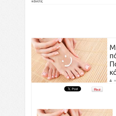
κάνετε;
Μ
π
Π
κ
m