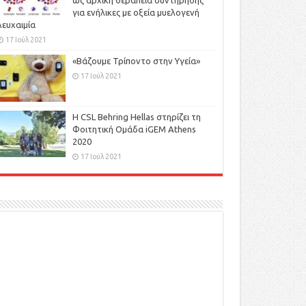
ως αρχική θεραπεία συντήρησης
για ενήλικες με οξεία μυελογενή
λευχαιμία
17 Ιούλ 2021
«Βάζουμε Τρίποντο στην Υγεία»
17 Ιούλ 2021
H CSL Behring Hellas στηρίζει τη
Φοιτητική Ομάδα iGEM Athens
2020
17 Ιούλ 2021