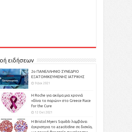
οή ειδήσεων
2ο ΠΑΝΕΛΛΗΝΙΟ ΣΥΝΕΔΡΙΟ
ΕΞΑΤΟΜΙΚΕΥΜΕΝΗΣ ΙΑΤΡΙΚΗΣ
9 Δεκ 2021
H Roche για ακόμα μια χρονιά
«δίνει το παρών» στο Greece Race
for the Cure
12 Οκτ 2021
Η Bristol Myers Squibb λαμβάνει
έγκρισηγια το azacitidine σε δισκία,