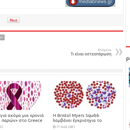
ΨΗ
Επόμενο
Τι είναι οστεοπόρωση
Ρ
για ακόμα μια χρονιά
Η Bristol Myers Squibb
ο παρών» στο Greece
λαμβάνει έγκρισηγια το
 the Cure
azacitidine σε δισκία, ως
021
17 Ιούλ 2021