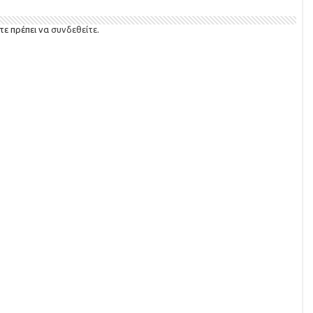
τε πρέπει να
συνδεθείτε
.