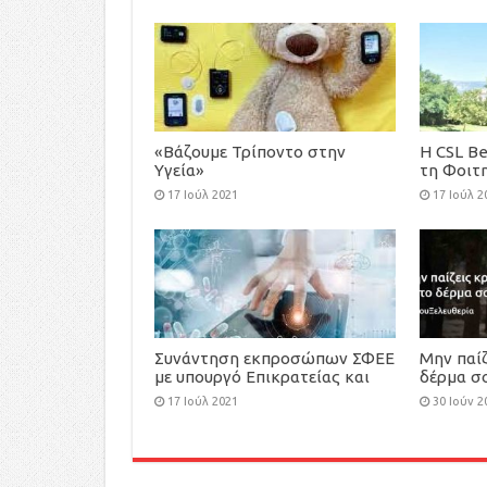
«Βάζουμε Τρίποντο στην
H CSL Be
Υγεία»
τη Φοιτ
Athens 
17 Ιούλ 2021
17 Ιούλ 2
Συνάντηση εκπροσώπων ΣΦΕΕ
Μην παίζ
με υπουργό Επικρατείας και
δέρμα σ
Ψηφιακής Διακυβέρνησης, κ.
μπροστά
17 Ιούλ 2021
30 Ιούν 2
Κυριάκο Πιερρακάκη