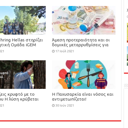
αρχική θεραπεία συντήρησης
για ενήλικες με οξεία
μυελογενή λευχαιμία
hring Hellas στηρίζει
Άμεση προτεραιότητα και οι
ητική Ομάδα iGEM
δομικές μεταρρυθμίσεις για
2020
τον περιορισμό της
021
17 Ιούλ 2021
φαρμακευτικής δαπάνης
εις κρυφτό με το
Η Παχυσαρκία είναι νόσος και
ου Η λύση κρύβεται
αντιμετωπίζεται!
 σου.
021
30 Ιούν 2021