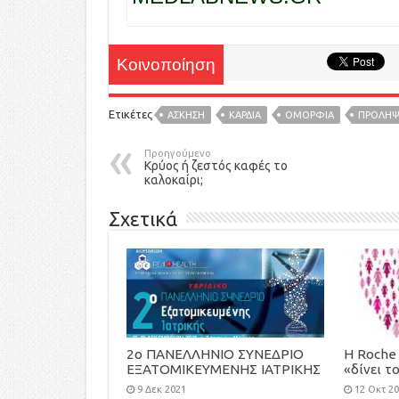
Κοινοποίηση
Ετικέτες
ΑΣΚΗΣΗ
ΚΑΡΔΙΑ
ΟΜΟΡΦΙΑ
ΠΡΟΛΗ
Προηγούμενο
Κρύος ή ζεστός καφές το
καλοκαίρι;
Σχετικά
2ο ΠΑΝΕΛΛΗΝΙΟ ΣΥΝΕΔΡΙΟ
H Roche 
ΕΞΑΤΟΜΙΚΕΥΜΕΝΗΣ ΙΑΤΡΙΚΗΣ
«δίνει τ
Race for
9 Δεκ 2021
12 Οκτ 2