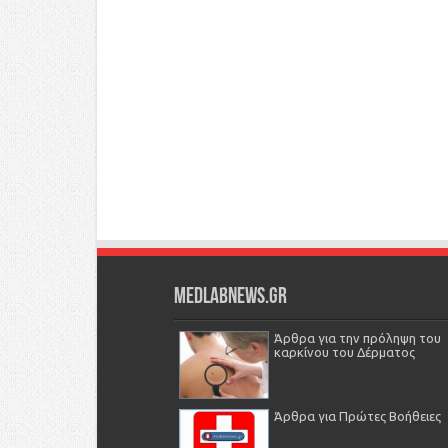
Medlabnews.gr
Άρθρα για την πρόληψη του
καρκίνου του Δέρματος
Άρθρα για Πρώτες Βοήθειες