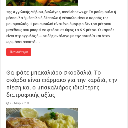
της Αγγελικής Μήλιου, βιολόγος, medlabnews.gr Τα μούσμουλα ή
μέσπουλα ή μέσπιλο ή δέσπολα ή νέσπολα είναι ο καρπός της
μουσμουλιάς. Η μουσμουλιά είναι ένα όμορφο δέντρο μέτριου
μεγέθους που μπορεί να φτάσει σε ύψος τα 6-9 μέτρα. Ο καρπός
είναι στρογγυλός ή ωοειδής ανάλογα με την ποικιλία και όταν
ωριμάσει αποκτά …
Περισσότερα
Θα φάτε μπακαλιάρο σκορδαλιά; Το
σκόρδο είναι φάρμακο για την καρδιά, την
πίεση και ο μπακαλιάρος ιδιαίτερης
διατροφικής αξίας
25 Μαρ 2018