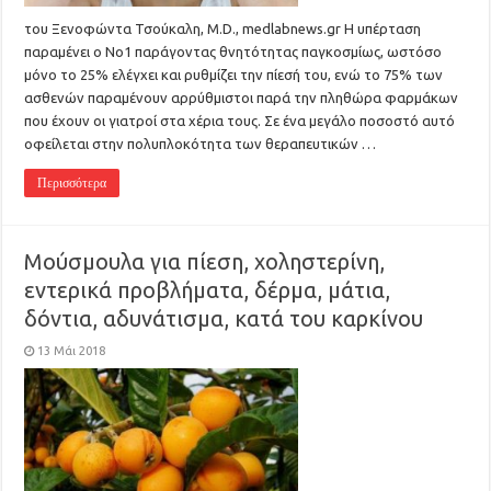
του Ξενοφώντα Τσούκαλη, M.D., medlabnews.gr Η υπέρταση
παραμένει o Νο1 παράγοντας θνητότητας παγκοσμίως, ωστόσο
μόνο το 25% ελέγχει και ρυθμίζει την πίεσή του, ενώ το 75% των
ασθενών παραμένουν αρρύθμιστοι παρά την πληθώρα φαρμάκων
που έχουν οι γιατροί στα χέρια τους. Σε ένα μεγάλο ποσοστό αυτό
οφείλεται στην πολυπλοκότητα των θεραπευτικών …
Περισσότερα
Μούσμουλα για πίεση, χοληστερίνη,
εντερικά προβλήματα, δέρμα, μάτια,
δόντια, αδυνάτισμα, κατά του καρκίνου
13 Μάι 2018