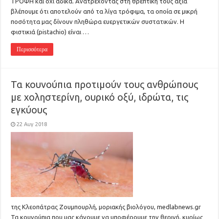
ΤΡΟΦΗ και όχι άδικα. Ανατρέχοντας στη θρεπτική τους αξία
βλέπουμε ότι αποτελούν από τα λίγα τρόφιμα, τα οποία σε μικρή
ποσότητα μας δίνουν πληθώρα ευεργετικών συστατικών. Η
φιστικιά (pistachio) είναι …
Περισσότερα
Τα κουνούπια προτιμούν τους ανθρώπους
με χοληστερίνη, ουρικό οξύ, ιδρώτα, τις
εγκύους
22 Αυγ 2018
της Κλεοπάτρας Ζουμπουρλή, μοριακής βιολόγου, medlabnews.gr
Τα κουνούπια που μας κάνουμε να υποφέρουμε την θερινή, κυρίως