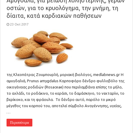
Αμύγδαλα, για μείωση χοληστερίνης, γερών
οστών, για το κρυολόγημα, την μνήμη, τη
δίαιτα, κατά καρδιακών παθήσεων
23 Οκτ 2017
της Κλεοπάτρας Ζουμπουρλή, μοριακή βιολόγος, medlabnews.gr Η
αμυγδαλιά, Prunus amygdalus Καρποφόρο δένδρο φυλλοβόλο της
οικογένειας ροδιδών (Rosaceae) που περιλαμβάνει επίσης το μήλο,
το αχλάδι, το ροδάκινο, το κεράσι, το δαμάσκηνο, το νεκταρίνι, το
βερίκοκο, και τη φράουλα. Το δένδρο αυτό, παρόλο το μικρό
μέγεθος του καρπού του, αποτελεί σύμβολο Αναγέννησης, υγείας,
…
Περισσότερα