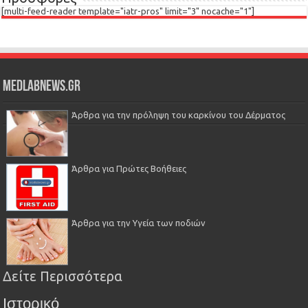
[multi-feed-reader template="iatr-pros" limit="3" nocache="1"]
Medlabnews.gr
Άρθρα για την πρόληψη του καρκίνου του Δέρματος
Άρθρα για Πρώτες Βοήθειες
Άρθρα για την Υγεία των ποδιών
Δείτε Περισσότερα
Ιστορικό