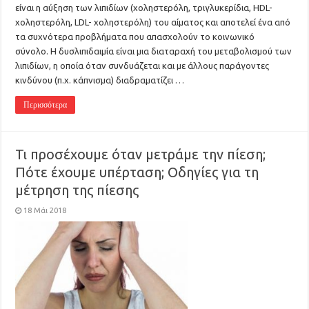
είναι η αύξηση των λιπιδίων (χοληστερόλη, τριγλυκερίδια, HDL-
χοληστερόλη, LDL- χοληστερόλη) του αίματος και αποτελεί ένα από
τα συχνότερα προβλήματα που απασχολούν το κοινωνικό
σύνολο. Η δυσλιπιδαιμία είναι μια διαταραχή του μεταβολισμού των
λιπιδίων, η οποία όταν συνδυάζεται και με άλλους παράγοντες
κινδύνου (π.χ. κάπνισμα) διαδραματίζει …
Περισσότερα
Τι προσέχουμε όταν μετράμε την πίεση;
Πότε έχουμε υπέρταση; Οδηγίες για τη
μέτρηση της πίεσης
18 Μάι 2018