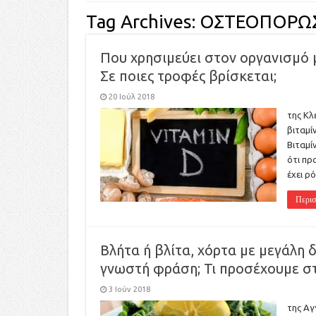
Tag Archives:
ΟΣΤΕΟΠΟΡΩ
Που χρησιμεύει στον οργανισμό μα
Σε ποιες τροφές βρίσκεται;
20 Ιούλ 2018
της Κλ
βιταμί
Βιταμί
ότι πρ
έχει ρ
Περισ
Βλήτα ή βλίτα, χόρτα με μεγάλη 
γνωστή φράση; Τι προσέχουμε σ
3 Ιούν 2018
της Αγ