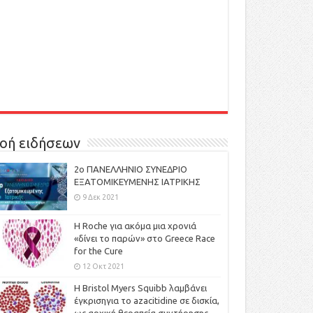
οή ειδήσεων
2ο ΠΑΝΕΛΛΗΝΙΟ ΣΥΝΕΔΡΙΟ
ΕΞΑΤΟΜΙΚΕΥΜΕΝΗΣ ΙΑΤΡΙΚΗΣ
9 Δεκ 2021
H Roche για ακόμα μια χρονιά
«δίνει το παρών» στο Greece Race
for the Cure
12 Οκτ 2021
Η Bristol Myers Squibb λαμβάνει
έγκρισηγια το azacitidine σε δισκία,