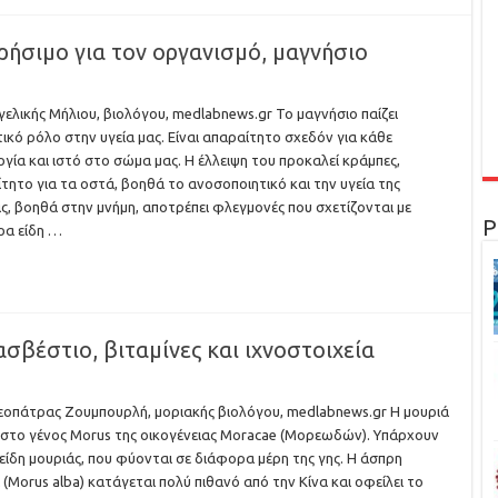
ρήσιμο για τον οργανισμό, μαγνήσιο
γελικής Μήλιου, βιολόγου, medlabnews.gr Το μαγνήσιο παίζει
ικό ρόλο στην υγεία μας. Είναι απαραίτητο σχεδόν για κάθε
ργία και ιστό στο σώμα μας. Η έλλειψη του προκαλεί κράμπες,
τητο για τα οστά, βοηθά το ανοσοποιητικό και την υγεία της
ς, βοηθά στην μνήμη, αποτρέπει φλεγμονές που σχετίζονται με
Ρ
ρα είδη …
ασβέστιο, βιταμίνες και ιχνοστοιχεία
εοπάτρας Ζουμπουρλή, μοριακής βιολόγου, medlabnews.gr Η μουριά
 στο γένος Morus της οικογένειας Moracae (Μορεωδών). Υπάρχουν
είδη μουριάς, που φύονται σε διάφορα μέρη της γης. Η άσπρη
 (Morus alba) κατάγεται πολύ πιθανό από την Κίνα και οφείλει το