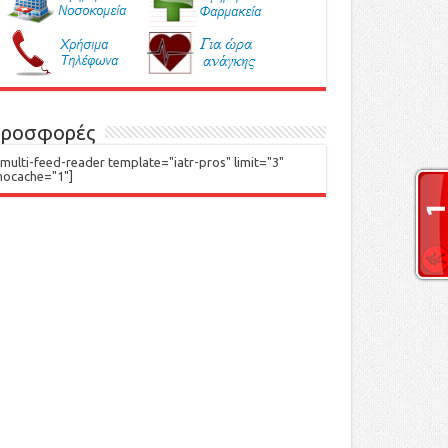
ροσφορές
[multi-feed-reader template="iatr-pros" limit="3"
nocache="1"]