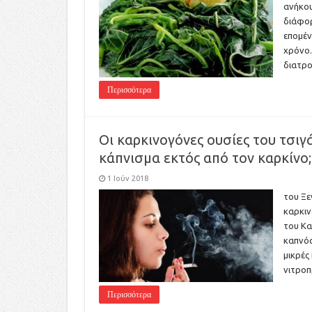
ανήκου
διάφορ
επομέν
χρόνο.
διατρο
Περισσότερα
Οι καρκινογόνες ουσίες του τσιγ
κάπνισμα εκτός από τον καρκίνο;
1 Ιούν 2018
του Ξε
καρκιν
του Κα
καπνός
μικρές
νιτροπ
Περισσότερα