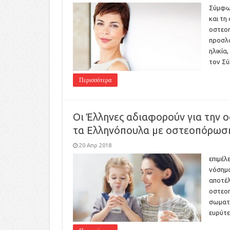
Σύμφων
και τη
οστεοπ
προσλα
ηλικία
τον Σ
Περισσότερα
Οι Έλληνες αδιαφορούν για την 
τα Ελληνόπουλα με οστεοπόρωσ
20 Απρ 2018
επιμέλ
νόσημα
αποτέλ
οστεοπ
σωματι
ευρύτε