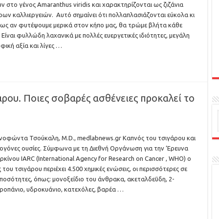
ν στο γένος Amaranthus viridis και χαρακτηρίζονται ως ζιζάνια
ων καλλιεργειών. Αυτό σημαίνει ότι πολλαπλασιάζονται εύκολα κι
ως αν φυτέψουμε μερικά στον κήπο μας, θα τρώμε βλήτα κάθε
 Είναι φυλλώδη λαχανικά με πολλές ευεργετικές ιδιότητες, μεγάλη
φική αξία και λίγες …
άρου. Ποιες σοβαρές ασθένειες προκαλεί το
νοφώντα Τσούκαλη, M.D., medlabnews.gr Καπνός του τσιγάρου και
ογόνες ουσίες. Σύμφωνα με τη Διεθνή Οργάνωση για την ‘Ερευνα
ρκίνου IARC (International Agency for Research on Cancer , WHO) ο
 του τσιγάρου περιέχει 4.500 χημικές ενώσεις, οι περισσότερες σε
 ποσότητες, όπως: μονοξείδιο του άνθρακα, ακεταλδεΰδη, 2-
ροπάνιο, υδροκυάνιο, κατεχόλες, βαρέα …