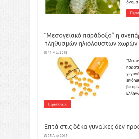
όνομα 
Περισ
“Μεσογειακό παράδοξο” η ανεπά
πληθυσμών ηλιόλουστων χωρών
11 Μάι 2018
“Μεσογ
παρατη
γεγονό
επιδημ
βιταμί
Ελλήνω
Περισσότερα
Επτά στις δέκα γυναίκες δεν πρ
25 Απρ 2018