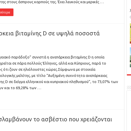
της στους άσπρους καρπούς της. Έχει λευκούς και μερικές …
σότερα
ρκεια βιταμίνης D σε υψηλά ποσοστά
ειακό παράδοξο” συνιστά η ανεπάρκεια βιταμίνης D η οποία
ρείται σε πάρα πολλούς Έλληνες, αλλά και Κύπριους, παρά το
ς ότι ζουν σε ηλιόλουστες χώρες.Σύμφωνα με στοιχεία
ιολογικής μελέτης, με τίτλο “Αυξημένη συχνότητα ανεπάρκειας
νης D σε δείγμα ελληνικού και κυπριακού πληθυσμού”, το 73,07% των
ν και το 69,28% των …
οσλαμβάνουν το ασβέστιο που χρειάζονται