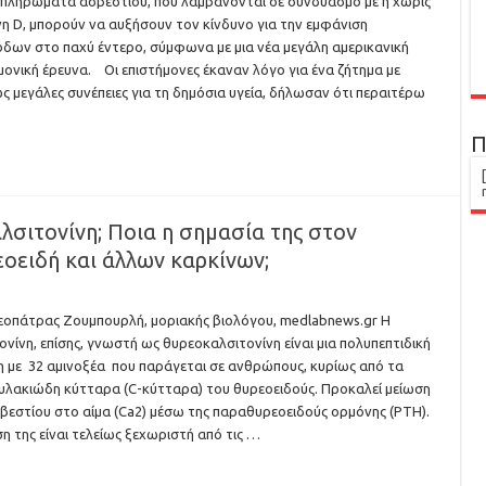
πληρώματα ασβεστίου, που λαμβάνονται σε συνδυασμό με ή χωρίς
νη D, μπορούν να αυξήσουν τον κίνδυνο για την εμφάνιση
δων στο παχύ έντερο, σύμφωνα με μια νέα μεγάλη αμερικανική
μονική έρευνα. Οι επιστήμονες έκαναν λόγο για ένα ζήτημα με
ς μεγάλες συνέπειες για τη δημόσια υγεία, δήλωσαν ότι περαιτέρω
Π
αλσιτονίνη; Ποια η σημασία της στον
οειδή και άλλων καρκίνων;
εοπάτρας Ζουμπουρλή, μοριακής βιολόγου, medlabnews.gr Η
ονίνη, επίσης, γνωστή ως θυρεοκαλσιτονίνη είναι μια πολυπεπτιδική
 με 32 αμινοξέα που παράγεται σε ανθρώπους, κυρίως από τα
λακιώδη κύτταρα (C-κύτταρα) του θυρεοειδούς. Προκαλεί μείωση
βεστίου στο αίμα (Ca2) μέσω της παραθυρεοειδούς ορμόνης (ΡΤΗ).
η της είναι τελείως ξεχωριστή από τις …