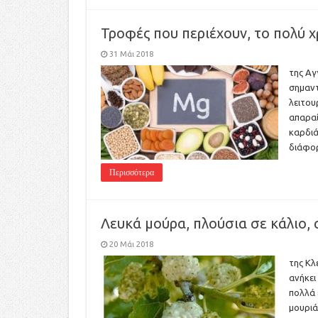
Τροφές που περιέχουν, το πολύ χ
31 Μάι 2018
της Αγ
σημαντ
λειτου
απαραί
καρδιά
διάφο
Περισσότερα
Λευκά μούρα, πλούσια σε κάλιο, 
20 Μάι 2018
της Κλ
ανήκει
πολλά 
μουριά