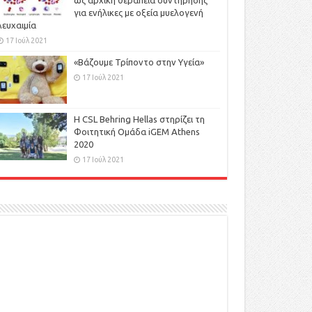
ως αρχική θεραπεία συντήρησης
για ενήλικες με οξεία μυελογενή
λευχαιμία
17 Ιούλ 2021
«Βάζουμε Τρίποντο στην Υγεία»
17 Ιούλ 2021
H CSL Behring Hellas στηρίζει τη
Φοιτητική Ομάδα iGEM Athens
2020
17 Ιούλ 2021