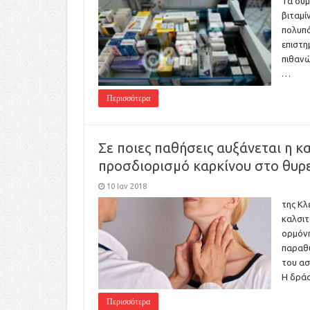
Τα συμ
βιταμί
πολυπό
επιστη
πιθανώ
…
Περισσότερα
Σε ποιες παθήσεις αυξάνεται η κ
προσδιορισμό καρκίνου στο θυρε
10 Ιαν 2018
της Κλ
καλσιτ
ορμόνη
παραθυ
του ασ
Η δράσ
Περισσότερα