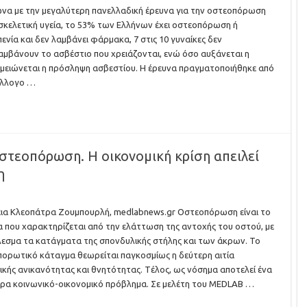
α με την μεγαλύτερη πανελλαδική έρευνα για την οστεοπόρωση
 σκελετική υγεία, το 53% των Ελλήνων έχει οστεοπόρωση ή
ενία και δεν λαμβάνει φάρμακα, 7 στις 10 γυναίκες δεν
μβάνουν το ασβέστιο που χρειάζονται, ενώ όσο αυξάνεται η
, μειώνεται η πρόσληψη ασβεστίου. Η έρευνα πραγματοποιήθηκε από
ύλλογο …
οστεοπόρωση. Η οικονομική κρίση απειλεί
η
εια Κλεοπάτρα Ζουμπουρλή, medlabnews.gr Οστεοπόρωση είναι το
 που χαρακτηρίζεται από την ελάττωση της αντοχής του οστού, με
εσμα τα κατάγματα της σπονδυλικής στήλης και των άκρων. Το
ορωτικό κάταγμα θεωρείται παγκοσμίως η δεύτερη αιτία
κής ανικανότητας και θνητότητας. Tέλος, ως νόσημα αποτελεί ένα
ρα κοινωνικό-οικονομικό πρόβλημα. Σε μελέτη του MEDLAB …