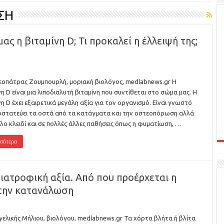
ΣΗ
ς η βιταμίνη D; Τι προκαλεί η έλλειψή της;
εοπάτρας Ζουμπουρλή, μοριακή βιολόγος, medlabnews.gr Η
νη D είναι μια λιποδιαλυτή βιταμίνη που συντίθεται στο σώμα μας. Η
νη D έχει εξαιρετικά μεγάλη αξία για τον οργανισμό. Είναι γνωστό
οστατεύει τα οστά από τα κατάγματα και την οστεοπόρωση αλλά
όλο κλειδί και σε πολλές άλλες παθήσεις όπως η φυματίωση, …
σότερα
διατροφική αξία. Από που προέρχεται η
την κατανάλωση
γελικής Μήλιου, βιολόγου, medlabnews.gr Τα χόρτα βλήτα ή βλίτα