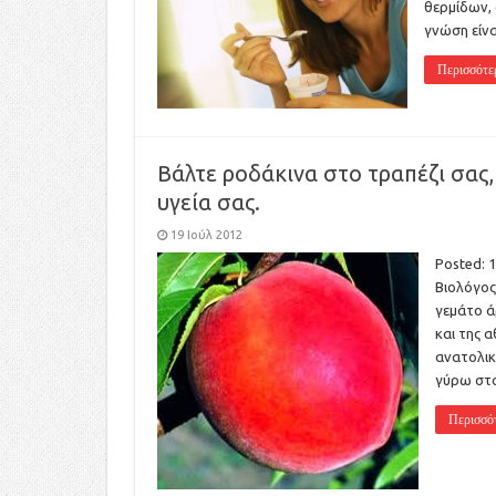
θερμίδων, 
γνώση είνα
Περισσότε
Βάλτε ροδάκινα στο τραπέζι σας,
υγεία σας.
19 Ιούλ 2012
Posted: 
Βιολόγος
γεμάτο ά
και της 
ανατολικ
γύρω στο
Περισσό