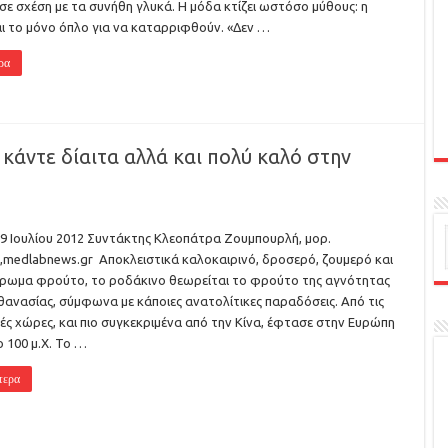
σε σχέση με τα συνήθη γλυκά. Η μόδα κτίζει ωστόσο μύθους: η
ι το μόνο όπλο για να καταρριφθούν. «Δεν …
ρα
 κάντε δίαιτα αλλά και πολύ καλό στην
19 Ιουλίου 2012 Συντάκτης Κλεοπάτρα Ζουμπουρλή, μορ.
,medlabnews.gr Αποκλειστικά καλοκαιρινό, δροσερό, ζουμερό και
ρωμα φρούτο, το ροδάκινο θεωρείται το φρούτο της αγνότητας
αθανασίας, σύμφωνα με κάποιες ανατολίτικες παραδόσεις. Από τις
ές χώρες, και πιο συγκεκριμένα από την Κίνα, έφτασε στην Ευρώπη
 100 μ.Χ. Το …
τερα