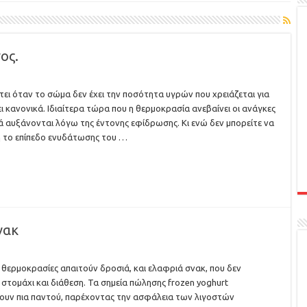
ος.
 όταν το σώμα δεν έχει την ποσότητα υγρών που χρειάζεται για
ει κανονικά. Ιδιαίτερα τώρα που η θερμοκρασία ανεβαίνει οι ανάγκες
ά αυξάνονται λόγω της έντονης εφίδρωσης. Κι ενώ δεν μπορείτε να
ή το επίπεδο ενυδάτωσης του …
νακ
θερμοκρασίες απαιτούν δροσιά, και ελαφριά σνακ, που δεν
στομάχι και διάθεση. Τα σημεία πώλησης frozen yoghurt
υν πια παντού, παρέχοντας την ασφάλεια των λιγοστών