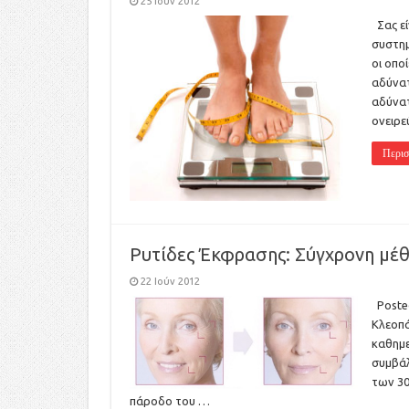
25 Ιούν 2012
Σας εί
συστημ
οι οπο
αδύνατ
αδύνατ
ονειρε
Περισ
Ρυτίδες Έκφρασης: Σύγχρονη μέθ
22 Ιούν 2012
Posted
Κλεοπά
καθημε
συμβάλ
των 30
πάροδο του …