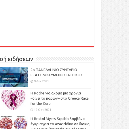
οή ειδήσεων
2ο ΠΑΝΕΛΛΗΝΙΟ ΣΥΝΕΔΡΙΟ
ΕΞΑΤΟΜΙΚΕΥΜΕΝΗΣ ΙΑΤΡΙΚΗΣ
9 Δεκ 2021
H Roche για ακόμα μια χρονιά
«δίνει το παρών» στο Greece Race
for the Cure
12 Οκτ 2021
Η Bristol Myers Squibb λαμβάνει
έγκρισηγια το azacitidine σε δισκία,