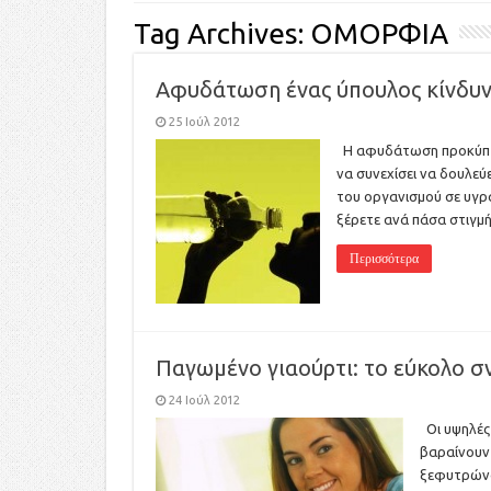
Tag Archives:
ΟΜΟΡΦΙΑ
Αφυδάτωση ένας ύπουλος κίνδυν
25 Ιούλ 2012
Η αφυδάτωση προκύπτει
να συνεχίσει να δουλεύ
του οργανισμού σε υγρ
ξέρετε ανά πάσα στιγμ
Περισσότερα
Παγωμένο γιαούρτι: το εύκολο σ
24 Ιούλ 2012
Οι υψηλές 
βαραίνουν 
ξεφυτρώνο