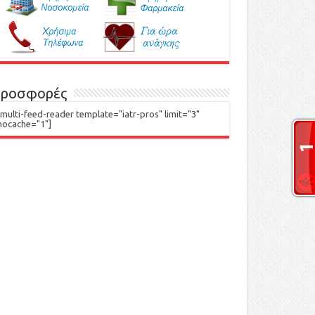
ροσφορές
[multi-feed-reader template="iatr-pros" limit="3"
nocache="1"]