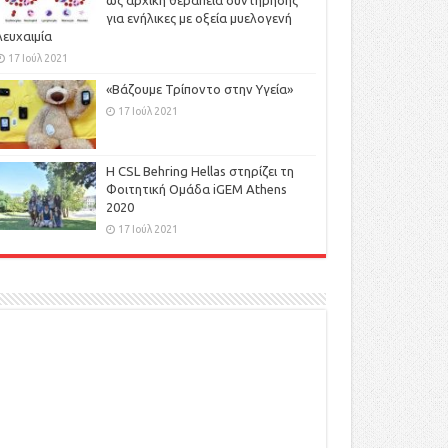
ως αρχική θεραπεία συντήρησης
για ενήλικες με οξεία μυελογενή
λευχαιμία
17 Ιούλ 2021
«Βάζουμε Τρίποντο στην Υγεία»
17 Ιούλ 2021
H CSL Behring Hellas στηρίζει τη
Φοιτητική Ομάδα iGEM Athens
2020
17 Ιούλ 2021