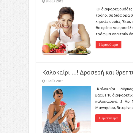
9 Ιούλ 2012
Οι διάφορες ομάδες
τρόπο, σε διάφορα σ
χημικές ουσίες. Έτσι
θα πρέπει να προσέξ
τρόφιμα απαιτούν έν
Περισσότερα
Καλοκαίρι …! Δροσερή και θρεπ
3 Ιούλ 2012
Καλοκαίρι …!Μήπως 
μας με 10 διαφορετι
καλοκαιρινά…! Aρ. 10
Μαγνησίου, Βιταμίνης
Περισσότερα