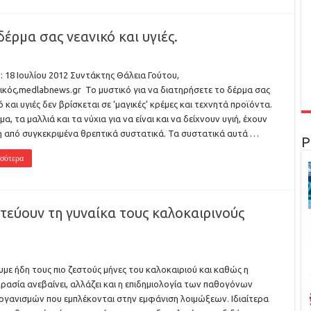
δέρμα σας νεανικό και υγιές.
: 18 Ιουλίου 2012 Συντάκτης Θάλεια Γούτου,
ικός,medlabnews.gr Το μυστικό για να διατηρήσετε το δέρμα σας
ό και υγιές δεν βρίσκεται σε ‘μαγικές’ κρέμες και τεχνητά προϊόντα.
α, τα μαλλιά και τα νύχια για να είναι και να δείχνουν υγιή, έχουν
 από συγκεκριμένα θρεπτικά συστατικά. Τα συστατικά αυτά …
Ρ
σότερα
εύουν τη γυναίκα τους καλοκαιρινούς
υμε ήδη τους πιο ζεστούς μήνες του καλοκαιριού και καθώς η
ρασία ανεβαίνει, αλλάζει και η επιδημιολογία των παθογόνων
ργανισμών που εμπλέκονται στην εμφάνιση λοιμώξεων. Ιδιαίτερα