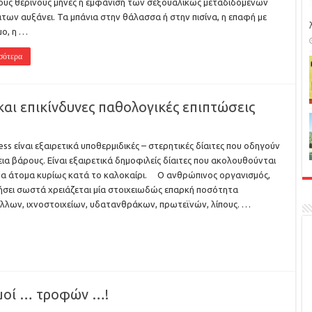
ους θερινούς μήνες η εμφάνιση των σεξουαλικώς μεταδιδόμενων
των αυξάνει. Τα μπάνια στην θάλασσα ή στην πισίνα, η επαφή με
μο, η …
σότερα
 και επικίνδυνες παθολογικές επιπτώσεις
ess είναι εξαιρετικά υποθερμιδικές – στερητικές δίαιτες που οδηγούν
ια βάρους. Είναι εξαιρετικά δημοφιλείς δίαιτες που ακολουθούνται
α άτομα κυρίως κατά το καλοκαίρι. Ο ανθρώπινος οργανισμός,
γήσει σωστά χρειάζεται μία στοιχειωδώς επαρκή ποσότητα
άλλων, ιχνοστοιχείων, υδατανθράκων, πρωτεϊνών, λίπους. …
μοί … τροφών …!