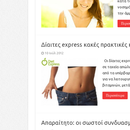
κατά τ
νοσημά
την άμ
Περισ
Δίαιτες express κακές πρακτικές
10 Ιούλ 2012
Οι δίαιτες expr
σε ταχεία απώλε
από τα υπέρβαρ
για να λειτουρ
βιταμινών, μετ
Περισσότερα
Απαραίτητο: οι σωστοί συνδυασ