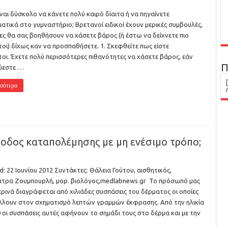
ναι δύσκολο να κάνετε πολύ καιρό δίαιτα ή να πηγαίνετε
ατικά στο γυμναστήριο; Βρετανοί ειδικοί έχουν μερικές συμβουλές,
ίες θα σας βοηθήσουν να χάσετε βάρος (ή έστω να δείχνετε πιο
οι) δίχως καν να προσπαθήσετε. 1. Σκεφθείτε πως είστε
οι. Έχετε πολύ περισσότερες πιθανότητες να χάσετε βάρος, εάν
Π
ύεστε …
σότερα
οδος καταπολέμησης με μη ενέσιμο τρόπο;
: 22 Ιουνίου 2012 Συντάκτες: Θάλεια Γούτου, αισθητικός,
τρα Ζουμπουρλή, μορ. βιολόγος,medlabnews.gr Το πρόσωπό μας
ρινά διαγράφεται από χιλιάδες συσπάσεις του δέρματος οι οποίες
λουν στον σχηματισμό λεπτών γραμμών έκφρασης. Από την ηλικία
 οι συσπάσεις αυτές αφήνουν το σημάδι τους στο δέρμα και με την