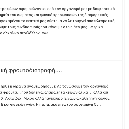
 τροφίμων αφομοιώνονται από τον οργανισμό μας με διαφορετικό
ημεία του σώματος και φυσικά χρησιμοποιώντας διαφορετικές
, προκειμένου το πεπτικό μας σύστημα να λειτουργεί αποτελεσματικά,
ουμε τους συνδυασμούς που κάνουμε στο πιάτο μας. Μερικά
α αλκαλικό περιβάλλον, ενώ …
τική φρουτοδιατροφή…!
ήρθε η ώρα να αναθεωρήσουμε; Ας τονώσουμε τον οργανισμό
κά φρούτα… που δεν είναι απαραίτητα χειμωνιάτικα … αλλά και
 : Ακτινίδιο Μικρό αλλά πανίσχυρο. Είναι μια καλή πηγή Καλίου,
 Ε και φυτικών ινών. Η περιεκτικότητα του σε βιταμίνη C …