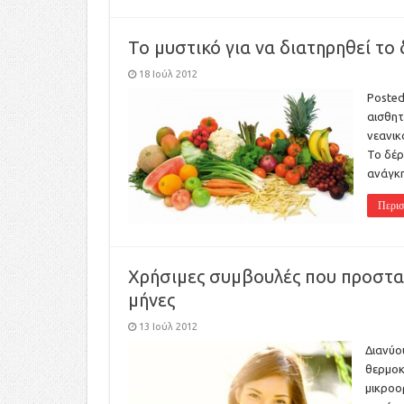
Το μυστικό για να διατηρηθεί το 
18 Ιούλ 2012
Posted
αισθητ
νεανικ
Το δέρμ
ανάγκη
Περισ
Xρήσιμες συμβουλές που προστατ
μήνες
13 Ιούλ 2012
Διανύο
θερμοκ
μικροο