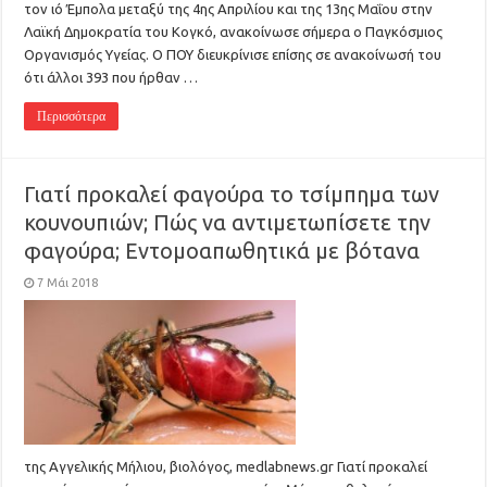
τον ιό Έμπολα μεταξύ της 4ης Απριλίου και της 13ης Μαΐου στην
Λαϊκή Δημοκρατία του Κογκό, ανακοίνωσε σήμερα ο Παγκόσμιος
Οργανισμός Υγείας. Ο ΠΟΥ διευκρίνισε επίσης σε ανακοίνωσή του
ότι άλλοι 393 που ήρθαν …
Περισσότερα
Γιατί προκαλεί φαγούρα το τσίμπημα των
κουνουπιών; Πώς να αντιμετωπίσετε την
φαγούρα; Εντομοαπωθητικά με βότανα
7 Μάι 2018
της Αγγελικής Μήλιου, βιολόγος, medlabnews.gr Γιατί προκαλεί