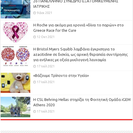
2ο ΠΑΝΕΛΛΗΝΙΟ ΣΥΝΕΔΡΙΟ ΕΞΑΤΟΜΙΚΕΥΜΕΝΗΣ
ΙΑΤΡΙΚΗΣ
9 Δεκ 2021
H Roche για ακόμα μια χρονιά «δίνει το παρών» στο
Greece Race for the Cure
12 Οκτ 2021
Η Bristol Myers Squibb λαμβάνει έγκρισηγια το
azacitidine σε δισκία, ως αρχική θεραπεία συντήρησης
για ενήλικες με οξεία μυελογενή λευχαιμία
17 Ιούλ 2021
«Βάζουμε Τρίποντο στην Υγεία»
17 Ιούλ 2021
H CSL Behring Hellas στηρίζει τη Φοιτητική Ομάδα iGEM
Athens 2020
17 Ιούλ 2021