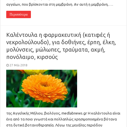
αγγείων, που βρίσκονται στη μεμβράνη. Αν αυτή η μεμβράνη, …
Περισσότερα
Καλέντουλα η φαρμακευτική (κατιφές ή
νεκρολούλουδο), για δοθιήνες, έρπη, έλκη,
μολύνσεις, μώλωπες, τραύματα, ακμή,
πονόλαιμο, κιρσούς
27 Μάι 2018
της Αγγελικής Μήλιου, βιολόγος, medlabnews.gr Η καλέντουλα είναι
ένα από τα ποιο γνωστά και πολλαπλώς χρησιμοποιημένα βότανα
στη δυτική βοτανοθεραπεία. Λόγω της μεγάλης περιόδου