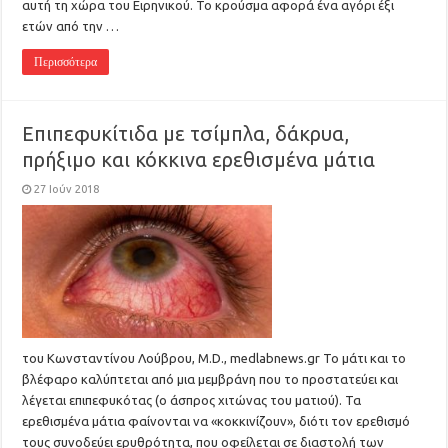
αυτή τη χώρα του Ειρηνικού. Το κρούσμα αφορά ένα αγόρι έξι
ετών από την …
Περισσότερα
Επιπεφυκίτιδα με τσίμπλα, δάκρυα,
πρήξιμο και κόκκινα ερεθισμένα μάτια
27 Ιούν 2018
του Κωνσταντίνου Λούβρου, M.D., medlabnews.gr Το μάτι και το
βλέφαρο καλύπτεται από μια μεμβράνη που το προστατεύει και
λέγεται επιπεφυκότας (ο άσπρος χιτώνας του ματιού). Τα
ερεθισμένα μάτια φαίνονται να «κοκκινίζουν», διότι τον ερεθισμό
τους συνοδεύει ερυθρότητα, που οφείλεται σε διαστολή των