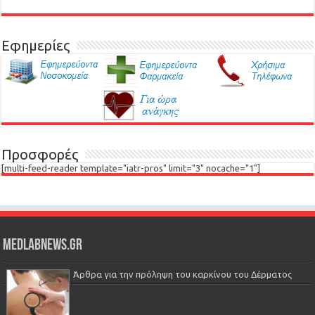
Εφημερίες
Προσφορές
[multi-feed-reader template="iatr-pros" limit="3" nocache="1"]
Medlabnews.gr
Άρθρα για την πρόληψη του καρκίνου του Δέρματος