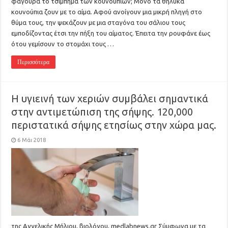
φαγούρα το τσίμπημα των κουνουπιών; Μόνο τα θηλυκά
κουνούπια ζουν με το αίμα. Αφού ανοίγουν μια μικρή πληγή στο
θύμα τους, την ψεκάζουν με μια σταγόνα του σάλιου τους
εμποδίζοντας έτσι την πήξη του αίματος. Έπειτα την ρουφάνε έως
ότου γεμίσουν το στομάχι τους …
Περισσότερα
Η υγιεινή των χεριών συμβάλει σημαντικά
στην αντιμετώπιση της σήψης. 120,000
περιστατικά σήψης ετησίως στην χώρα μας.
6 Μάι 2018
της Αγγελικής Μήλιου, βιολόγου, medlabnews.gr Σύμφωνα με τα