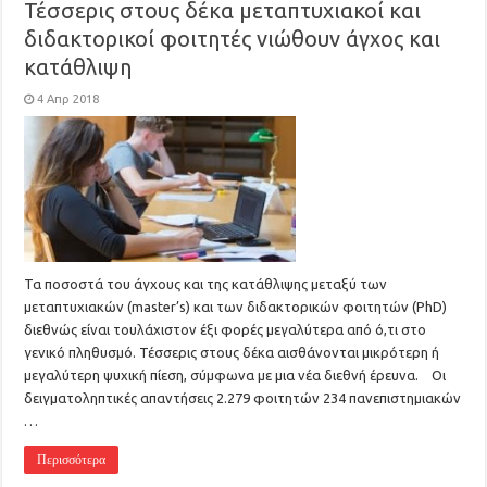
Τέσσερις στους δέκα μεταπτυχιακοί και
διδακτορικοί φοιτητές νιώθουν άγχος και
κατάθλιψη
4 Απρ 2018
Τα ποσοστά του άγχους και της κατάθλιψης μεταξύ των
μεταπτυχιακών (master’s) και των διδακτορικών φοιτητών (PhD)
διεθνώς είναι τουλάχιστον έξι φορές μεγαλύτερα από ό,τι στο
γενικό πληθυσμό. Τέσσερις στους δέκα αισθάνονται μικρότερη ή
μεγαλύτερη ψυχική πίεση, σύμφωνα με μια νέα διεθνή έρευνα. Οι
δειγματοληπτικές απαντήσεις 2.279 φοιτητών 234 πανεπιστημιακών
…
Περισσότερα