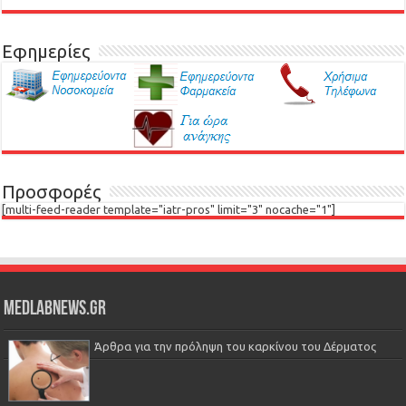
Εφημερίες
Προσφορές
[multi-feed-reader template="iatr-pros" limit="3" nocache="1"]
Medlabnews.gr
Άρθρα για την πρόληψη του καρκίνου του Δέρματος