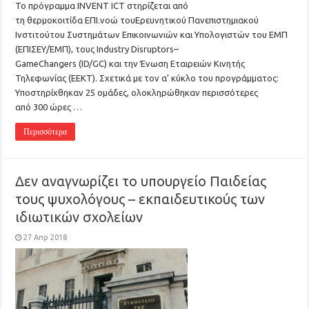
To πρόγραμμα INVENT ICT στηρίζεται από
τη θερμοκοιτίδα ΕΠΙ.νοώ τουΕρευνητικού Πανεπιστημιακού
Ινστιτούτου Συστημάτων Επικοινωνιών και Υπολογιστών του ΕΜΠ
(ΕΠΙΣΕΥ/ΕΜΠ), τους Industry Disruptors–
GameChangers (ID/GC) και την Ένωση Εταιρειών Κινητής
Τηλεφωνίας (ΕΕΚΤ). Σχετικά με τον α’ κύκλο του προγράμματος:
Υποστηρίχθηκαν 25 ομάδες, ολοκληρώθηκαν περισσότερες
από 300 ώρες …
Περισσότερα
Δεν αναγνωρίζει το υπουργείο Παιδείας
τους ψυχολόγους – εκπαιδευτικούς των
ιδιωτικών σχολείων
27 Απρ 2018