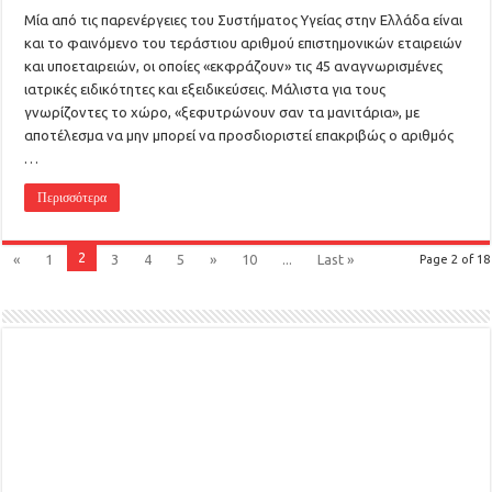
Μία από τις παρενέργειες του Συστήματος Υγείας στην Ελλάδα είναι
και το φαινόμενο του τεράστιου αριθμού επιστημονικών εταιρειών
και υποεταιρειών, οι οποίες «εκφράζουν» τις 45 αναγνωρισμένες
ιατρικές ειδικότητες και εξειδικεύσεις. Μάλιστα για τους
γνωρίζοντες το χώρο, «ξεφυτρώνουν σαν τα μανιτάρια», με
αποτέλεσμα να μην μπορεί να προσδιοριστεί επακριβώς ο αριθμός
…
Περισσότερα
2
«
1
3
4
5
»
10
...
Last »
Page 2 of 18