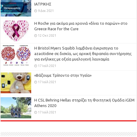
ΙΑΤΡΙΚΗΣ
9 Δεκ 2021
H Roche για ακόμα μια χρονιά «δίνει το παρών» στο
Greece Race for the Cure
12 Οκτ 2021
Η Bristol Myers Squibb λαμβάνει έγκρισηγια το
azacitidine σε δισκία, ως αρχική θεραπεία συντήρησης
για ενήλικες με οξεία μυελογενή λευχαιμία
17 Ιούλ 2021
«Βάζουμε Τρίποντο στην Υγεία»
17 Ιούλ 2021
H CSL Behring Hellas στηρίζει τη Φοιτητική Ομάδα iGEM
Athens 2020
17 Ιούλ 2021