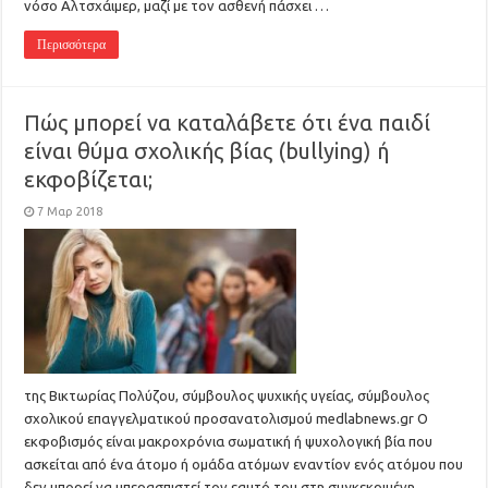
νόσο Αλτσχάιμερ, μαζί με τον ασθενή πάσχει …
Περισσότερα
Πώς μπορεί να καταλάβετε ότι ένα παιδί
είναι θύμα σχολικής βίας (bullying) ή
εκφοβίζεται;
7 Μαρ 2018
της Βικτωρίας Πολύζου, σύμβουλος ψυχικής υγείας, σύμβουλος
σχολικού επαγγελματικού προσανατολισμού medlabnews.gr Ο
εκφοβισμός είναι μακροχρόνια σωματική ή ψυχολογική βία που
ασκείται από ένα άτομο ή ομάδα ατόμων εναντίον ενός ατόμου που
δεν μπορεί να υπερασπιστεί τον εαυτό του στη συγκεκριμένη