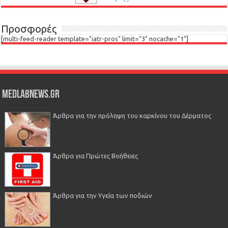
Προσφορές
[multi-feed-reader template="iatr-pros" limit="3" nocache="1"]
Medlabnews.gr
Άρθρα για την πρόληψη του καρκίνου του Δέρματος
Άρθρα για Πρώτες Βοήθειες
Άρθρα για την Υγεία των ποδιών