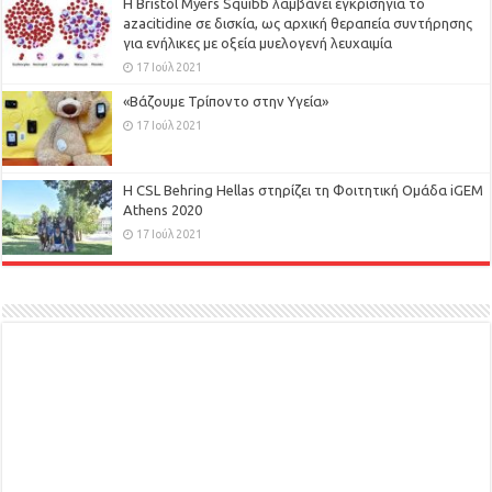
Η Bristol Myers Squibb λαμβάνει έγκρισηγια το
azacitidine σε δισκία, ως αρχική θεραπεία συντήρησης
για ενήλικες με οξεία μυελογενή λευχαιμία
17 Ιούλ 2021
«Βάζουμε Τρίποντο στην Υγεία»
17 Ιούλ 2021
H CSL Behring Hellas στηρίζει τη Φοιτητική Ομάδα iGEM
Athens 2020
17 Ιούλ 2021