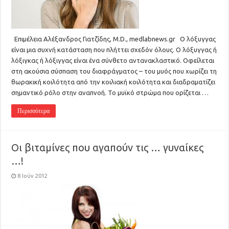
Επιμέλεια Αλέξανδρος Γιατζίδης, M.D., medlabnews.gr Ο λόξυγγας
είναι μια συχνή κατάσταση που πλήττει σχεδόν όλους. Ο λόξυγγας ή
λόξιγκας ή λόξιγγας είναι ένα σύνθετο αντανακλαστικό. Οφείλεται
στη ακούσια σύσπαση του διαφράγματος – του μυός που χωρίζει τη
θωρακική κοιλότητα από την κοιλιακή κοιλότητα και διαδραματίζει
σημαντικό ρόλο στην αναπνοή. Το μυϊκό στρώμα που ορίζεται …
Περισσότερα
Οι βιταμίνες που αγαπούν τις … γυναίκες
…!
8 Ιούν 2012