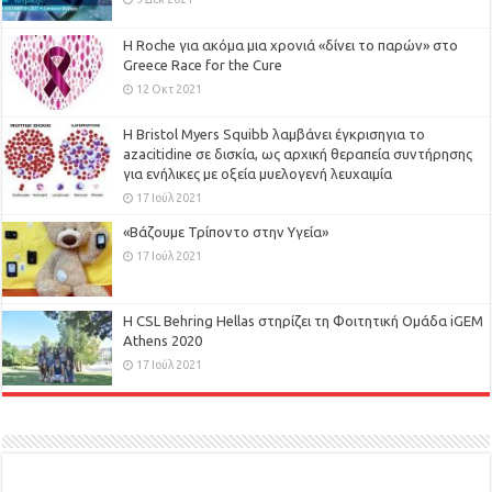
H Roche για ακόμα μια χρονιά «δίνει το παρών» στο
Greece Race for the Cure
12 Οκτ 2021
Η Bristol Myers Squibb λαμβάνει έγκρισηγια το
azacitidine σε δισκία, ως αρχική θεραπεία συντήρησης
για ενήλικες με οξεία μυελογενή λευχαιμία
17 Ιούλ 2021
«Βάζουμε Τρίποντο στην Υγεία»
17 Ιούλ 2021
H CSL Behring Hellas στηρίζει τη Φοιτητική Ομάδα iGEM
Athens 2020
17 Ιούλ 2021