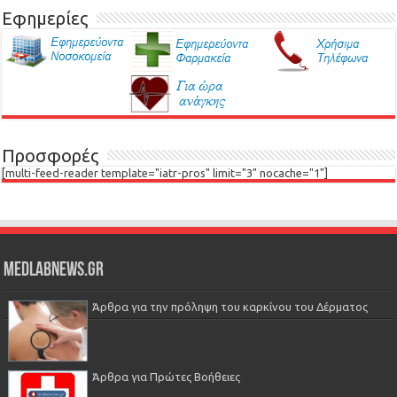
Εφημερίες
Προσφορές
[multi-feed-reader template="iatr-pros" limit="3" nocache="1"]
Medlabnews.gr
Άρθρα για την πρόληψη του καρκίνου του Δέρματος
Άρθρα για Πρώτες Βοήθειες