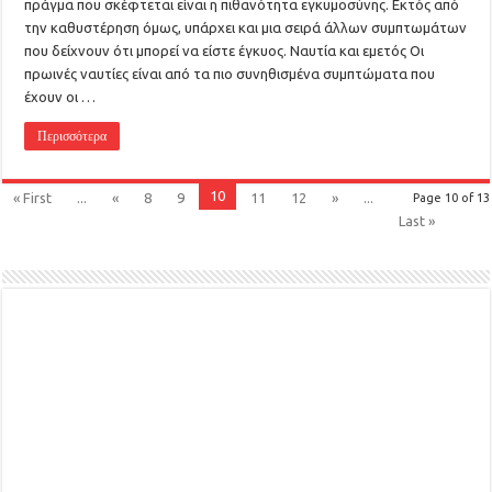
πράγμα που σκέφτεται είναι η πιθανότητα εγκυμοσύνης. Εκτός από
την καθυστέρηση όμως, υπάρχει και μια σειρά άλλων συμπτωμάτων
που δείχνουν ότι μπορεί να είστε έγκυος. Ναυτία και εμετός Οι
πρωινές ναυτίες είναι από τα πιο συνηθισμένα συμπτώματα που
έχουν οι …
Περισσότερα
10
« First
...
«
8
9
11
12
»
...
Page 10 of 13
Last »