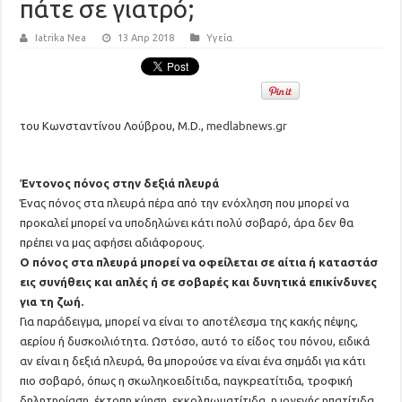
πάτε σε γιατρό;
Iatrika Nea
13 Απρ 2018
Υγεία
του Κωνσταντίνου Λούβρου, M.D.,
medlabnews.gr
Έντονος πόνος
στην δεξιά πλευρά
Ένας πόνος στα πλευρά πέρα από την ενόχληση που μπορεί να
προκαλεί μπορεί να υποδηλώνει κάτι πολύ σοβαρό, άρα δεν θα
πρέπει να μας αφήσει αδιάφορους.
Ο πόνος στα πλευρά μπορεί να οφείλεται σε αίτια ή καταστάσ
εις συνήθεις και απλές ή σε σοβαρές και δυνητικά επικίνδυνες
για τη ζωή.
Για παράδειγμα, μπορεί να είναι το αποτέλεσμα της κακής πέψης,
αερίου ή δυσκοιλιότητα. Ωστόσο, αυτό το είδος του πόνου, ειδικά
αν είναι η δεξιά πλευρά, θα μπορούσε να είναι ένα σημάδι για κάτι
πιο σοβαρό, όπως η σκωληκοειδίτιδα, παγκρεατίτιδα, τροφική
δηλητηρίαση, έκτοπη κύηση, εκκολπωματίτιδα, η ιογενής ηπατίτιδα,