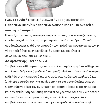
Πλευροδυνία ή
Επιδημική μυαλγία ή νόσος του Bornholm
Η επιδημική μυαλγία ή η επιδημική πλευροδυνία που
προκαλείται
από ιογενή λοίμωξη.
Είναι οξύς, έντονος και παροξυσμικός πόνος, που εντοπίζεται στις
κατώτερες πλευρές ή την περιοχή κάτω από το στέρνο. Συχνά
συνδυάζεται με επώδυνο σπασμό των πρόσθιων κοιλιακών μυών. Η
νόσος λάμβάνει συχνά επιδημική μορφή και οφείλεται
σε λοίμωξη από ιούς Coxsackie B.
Ασκησιογενής Πλευροδυνία
Συμβαίνει σε αθλούμενους κάτω από έντονη άσκηση ή σε αθλήματα
που έχουν διάρκεια (ομαδικά ή ατομικά). Η πλευροδυνία από άσκηση
εκδηλώνεται τις περισσότερες φορές σαν κράμπα στα πλευρά και
λιγότερες φορές σαν <<τσιμπίματα>> στους μεσοπλεύριους μύες.
Ο αθλούμενος έχει την εντύπωση ότι έπαθε κάποιο είδος θλάσσης
και την εντύπωσή του αυτή ενισχύει το γεγονός ότι του <<κόβεται η
αναπνοή>> όταν παίρνει βαθιές εισπνοές (γεγονός που δεν
συμβαίνει σε όλα τα περιστατικα με πλευροδυνία από άσκηση).