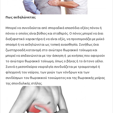
Πως εκδηλώνεται;
Μπορεί να συνοδεύεται από σποραδικά επεισόδια οξέος πόνου ή
πόνου ο οποίος είναι βύθιος και σταθερός. Ο πόνος μπορεί να έχει
διαξιφιστικό χαρακτήρα ή να είναι οξύς, να προσομοιάζει με μυϊκό
σπασμό ή να εκδηλώνεται ως τοπική ευαισθησία. Συνήθως έχει
ζωστηροειδή κατανομή στο ανώτερο θωρακικό τοίχωμα και
μπορεί να επιδεινώνεται με την άσκηση ή με κινήσεις που αφορούν
το ανώτερο θωρακικό τοίχωμα, όπως ο βήχας ή το έντονο γέλιο.
Συχνά η μεσοπλεύρια νευραλγία συνδυάζεται με τραυματισμό ή
φλεγμονή του νεύρου, των μυών των χόνδρων και των
συνδέσμων του θωρακικού τοιχώματος και της θωρακικής μοίρας
της σπονδυλικής στήλης.