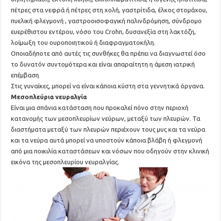
πέτρες στα νεφρά ή πέτρες στη χολή, γαστρίτιδα, έλκος στομάχου,
πυελική φλεγμονή , γαστροοισοφαγική παλινδρόμηση, σύνδρομο
ευερέθιστου εντέρου, νόσο του Crohn, δυσανεξία στη λακτόζη,
λοίμωξη του ουροποιητικού ή διαφραγματοκήλη.
Οποιαδήποτε από αυτές τις συνθήκες θα πρέπει να διαγνωστεί όσο
το δυνατόν συντομότερα και είναι απαραίτητη η άμεση ιατρική
επέμβαση
Στις γυναίκες, μπορεί να είναι κάποια κύστη στα γεννητικά όργανα.
Μεσοπλεύρια νευραλγία
Είναι μια σπάνια κατάσταση που προκαλεί πόνο στην περιοχή
κατανομής των μεσοπλευρίων νεύρων, μεταξύ των πλευρών. Τα
διαστήματα μεταξύ των πλευρών περιέχουν τους μυς και τα νεύρα
και τα νεύρα αυτά μπορεί να υποστούν κάποια βλάβη ή φλεγμονή
από μια ποικιλία καταστάσεων και νόσων που οδηγούν στην κλινική
εικόνα της μεσοπλευρίου νευραλγίας.