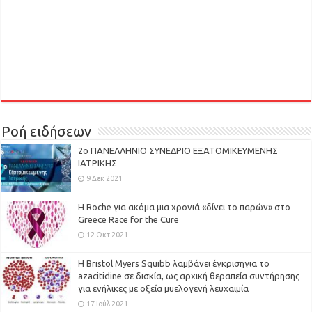
Ροή ειδήσεων
2ο ΠΑΝΕΛΛΗΝΙΟ ΣΥΝΕΔΡΙΟ ΕΞΑΤΟΜΙΚΕΥΜΕΝΗΣ
ΙΑΤΡΙΚΗΣ
9 Δεκ 2021
H Roche για ακόμα μια χρονιά «δίνει το παρών» στο
Greece Race for the Cure
12 Οκτ 2021
Η Bristol Myers Squibb λαμβάνει έγκρισηγια το
azacitidine σε δισκία, ως αρχική θεραπεία συντήρησης
για ενήλικες με οξεία μυελογενή λευχαιμία
17 Ιούλ 2021