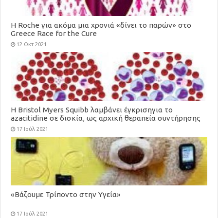
H Roche για ακόμα μια χρονιά «δίνει το παρών» στο
Greece Race for the Cure
12 Οκτ 2021
Η Bristol Myers Squibb λαμβάνει έγκρισηγια το
azacitidine σε δισκία, ως αρχική θεραπεία συντήρησης
για ενήλικες με οξεία μυελογενή λευχαιμία
17 Ιούλ 2021
«Βάζουμε Τρίποντο στην Υγεία»
17 Ιούλ 2021