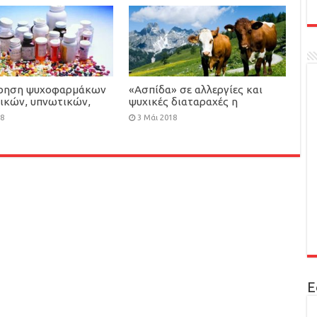
ρηση ψυχοφαρμάκων
«Ασπίδα» σε αλλεργίες και
τικών, υπνωτικών,
ψυχικές διαταραχές η
ικών κλπ) οδηγούν σε
διαβίωση κοντά σε ζώα
18
3 Μάι 2018
 και εθισμό με
νες συνέπειες
Ε