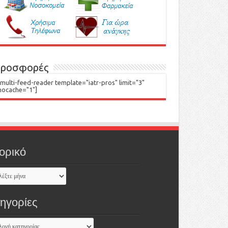
ροσφορές
[multi-feed-reader template="iatr-pros" limit="3"
nocache="1"]
ορικό
τηγορίες