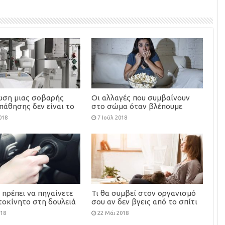
ωση μιας σοβαρής
Οι αλλαγές που συμβαίνουν
πάθησης δεν είναι το
στο σώμα όταν βλέπουμε
 του κόσμου
θρίλερ
018
7 Ιούλ 2018
ν πρέπει να πηγαίνετε
Τι θα συμβεί στον οργανισμό
τοκίνητο στη δουλειά
σου αν δεν βγεις από το σπίτι
μια ολόκληρη μέρα
018
22 Μάι 2018