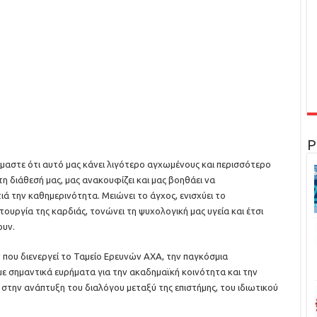
Ρ
μαστε ότι αυτό μας κάνει λιγότερο αγχωμένους και περισσότερο
 τη διάθεσή μας, μας ανακουφίζει και μας βοηθάει να
τιά την καθημερινότητα. Μειώνει το άγχος, ενισχύει το
ουργία της καρδιάς, τονώνει τη ψυχολογική μας υγεία και έτσι
ουν.
 που διενεργεί το Ταμείο Ερευνών ΑΧΑ, την παγκόσμια
με σημαντικά ευρήματα για την ακαδημαϊκή κοινότητα και την
στην ανάπτυξη του διαλόγου μεταξύ της επιστήμης, του ιδιωτικού