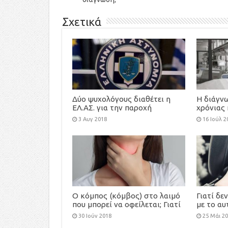
Σχετικά
Δύο ψυχολόγους διαθέτει η
Η διάγν
ΕΛ.ΑΣ. για την παροχή
χρόνιας 
ψυχολογικής υποστήριξης
… τέλος
3 Αυγ 2018
16 Ιούλ 2
στους πληγέντες
Ο κόμπος (κόμβος) στο λαιμό
Γιατί δε
που μπορεί να οφείλεται; Γιατί
με το αυ
απαιτείται πλήρης έλεγχος;
30 Ιούν 2018
25 Μάι 2