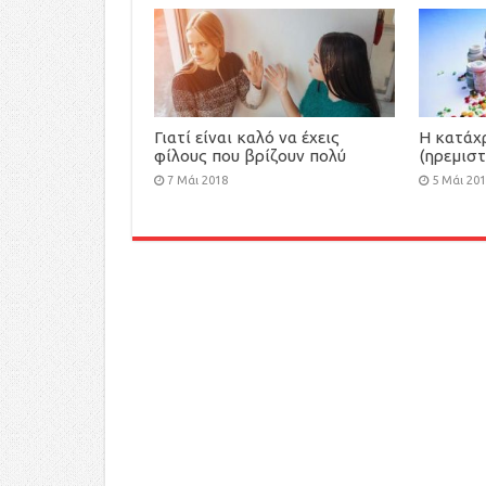
Γιατί είναι καλό να έχεις
Η κατάχ
φίλους που βρίζουν πολύ
(ηρεμισ
-Ψυχολόγοι εξηγούν τα
αγχολυτ
7 Μάι 2018
5 Μάι 20
πλεονεκτήματα
εξάρτηση
επικίνδυ