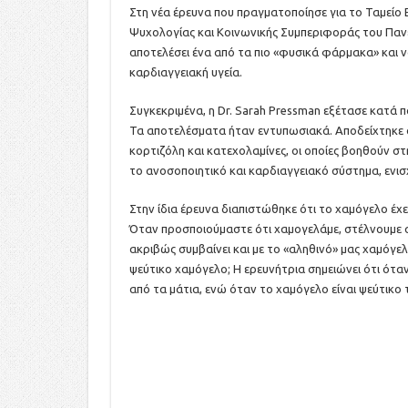
Στη νέα έρευνα που πραγματοποίησε για το Ταμείο
Ψυχολογίας και Κοινωνικής Συμπεριφοράς του Πανε
αποτελέσει ένα από τα πιο «φυσικά φάρμακα» και ν
καρδιαγγειακή υγεία.
Συγκεκριμένα, η Dr. Sarah Pressman εξέτασε κατά 
Τα αποτελέσματα ήταν εντυπωσιακά. Αποδείχτηκε 
κορτιζόλη και κατεχολαμίνες, οι οποίες βοηθούν 
το ανοσοποιητικό και καρδιαγγειακό σύστημα, ενισχ
Στην ίδια έρευνα διαπιστώθηκε ότι το χαμόγελο έχει 
Όταν προσποιούμαστε ότι χαμογελάμε, στέλνουμε 
ακριβώς συμβαίνει και με το «αληθινό» μας χαμόγε
ψεύτικο χαμόγελο; Η ερευνήτρια σημειώνει ότι ότα
από τα μάτια, ενώ όταν το χαμόγελο είναι ψεύτικο 