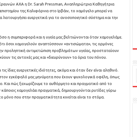
 Ερευνών ΑΧΑ η Dr. Sarah Pressman, Αναπληρώτρια Καθηγήτρια
πιστημίου της Καλιφόρνια στο Ιρβάιν, το χαμόγελο μπορεί να
α λειτουργήσει ευεργετικά για το ανοσοποιητικό σύστημα και την
πόσο η συμπεριφορά και η υγεία μας βελτιώνονται όταν χαμογελάμε.
ότι όσοι χαμογελούν αναπτύσσουν «αντισώματα», τις ορμόνες
στην προληπτική αντιμετώπιση προβλημάτων υγείας, προστατεύουν
ύουν τις αντοχές μας και «διευρύνουν» τα όρια του πόνου.
τις ίδιες ευεργετικές ιδιότητες, ακόμα και όταν δεν είναι αληθινό.
στον εγκέφαλό μας μηνύματα που έχουν ψυχολογικά οφέλη, όπως
λο. Και πώς ξεχωρίζουμε το αυθόρμητο και πραγματικό από το
ν κάποιος χαμογελάει πραγματικά, δημιουργούνται ρυτίδες γύρω
το μόνο που στην πραγματικότητα κινείται είναι το στόμα.