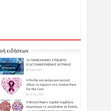
οή ειδήσεων
2ο ΠΑΝΕΛΛΗΝΙΟ ΣΥΝΕΔΡΙΟ
ΕΞΑΤΟΜΙΚΕΥΜΕΝΗΣ ΙΑΤΡΙΚΗΣ
9 Δεκ 2021
H Roche για ακόμα μια χρονιά
«δίνει το παρών» στο Greece Race
for the Cure
12 Οκτ 2021
Η Bristol Myers Squibb λαμβάνει
έγκρισηγια το azacitidine σε δισκία,