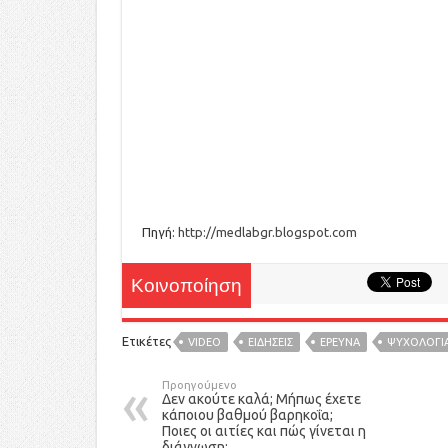
Πηγή:
http://medlabgr.blogspot.com
Κοινοποίηση
Ετικέτες
VIDEO
ΕΙΔΉΣΕΙΣ
ΕΡΕΥΝΑ
ΨΥΧΟΛΟΓΙ
Προηγούμενο
Δεν ακούτε καλά; Μήπως έχετε
κάποιου βαθμού βαρηκοΐα;
Ποιες οι αιτίες και πώς γίνεται η
διάγνωση;