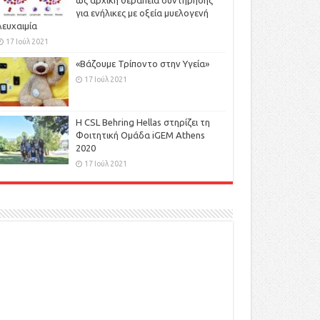
ως αρχική θεραπεία συντήρησης
για ενήλικες με οξεία μυελογενή
λευχαιμία
17 Ιούλ 2021
«Βάζουμε Τρίποντο στην Υγεία»
17 Ιούλ 2021
H CSL Behring Hellas στηρίζει τη
Φοιτητική Ομάδα iGEM Athens
2020
17 Ιούλ 2021