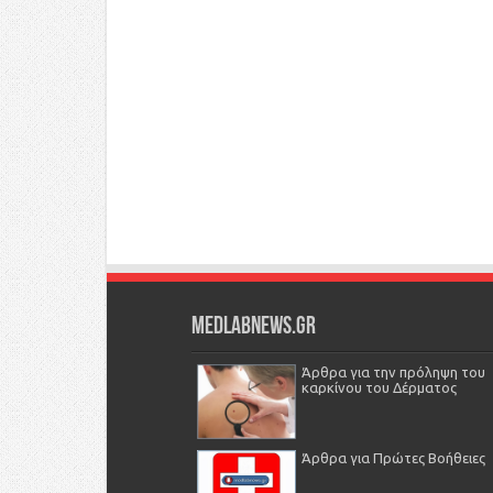
Medlabnews.gr
Άρθρα για την πρόληψη του
καρκίνου του Δέρματος
Άρθρα για Πρώτες Βοήθειες