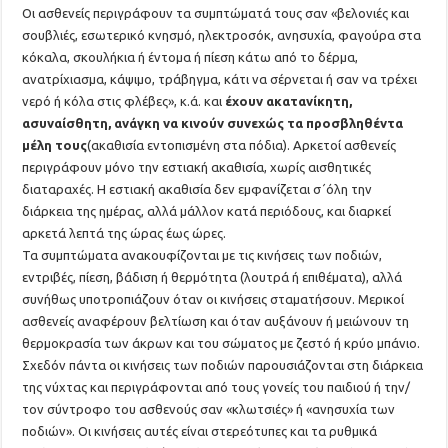
Οι ασθενείς περιγράφουν τα συμπτώματά τους σαν «βελονιές και
σουβλιές, εσωτερικό κνησμό, ηλεκτροσόκ, ανησυχία, φαγούρα στα
κόκαλα, σκουλήκια ή έντομα ή πίεση κάτω από το δέρμα,
ανατρίχιασμα, κάψιμο, τράβηγμα, κάτι να σέρνεται ή σαν να τρέχει
νερό ή κόλα στις φλέβες», κ.ά. και
έχουν ακατανίκητη,
ασυναίσθητη, ανάγκη να κινούν συνεχώς τα προσβληθέντα
μέλη τους
(ακαθισία εντοπισμένη στα πόδια). Αρκετοί ασθενείς
περιγράφουν μόνο την εστιακή ακαθισία, χωρίς αισθητικές
διαταραχές. Η εστιακή ακαθισία δεν εμφανίζεται σ΄όλη την
διάρκεια της ημέρας, αλλά μάλλον κατά περιόδους, και διαρκεί
αρκετά λεπτά της ώρας έως ώρες.
Τα συμπτώματα ανακουφίζονται με τις κινήσεις των ποδιών,
εντριβές, πίεση, βάδιση ή θερμότητα (λουτρά ή επιθέματα), αλλά
συνήθως υποτροπιάζουν όταν οι κινήσεις σταματήσουν. Μερικοί
ασθενείς αναφέρουν βελτίωση και όταν αυξάνουν ή μειώνουν τη
θερμοκρασία των άκρων και του σώματος με ζεστό ή κρύο μπάνιο.
Σχεδόν πάντα οι κινήσεις των ποδιών παρουσιάζονται στη διάρκεια
της νύχτας και περιγράφονται από τους γονείς του παιδιού ή την/
τον σύντροφο του ασθενούς σαν «κλωτσιές» ή «ανησυχία των
ποδιών». Οι κινήσεις αυτές είναι στερεότυπες και τα ρυθμικά