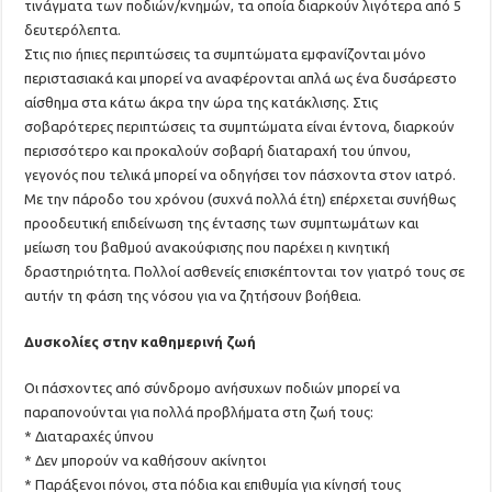
τινάγματα των ποδιών/κνημών, τα οποία διαρκούν λιγότερα από 5
δευτερόλεπτα.
Στις πιο ήπιες περιπτώσεις τα συμπτώματα εμφανίζονται μόνο
περιστασιακά και μπορεί να αναφέρονται απλά ως ένα δυσάρεστο
αίσθημα στα κάτω άκρα την ώρα της κατάκλισης. Στις
σοβαρότερες περιπτώσεις τα συμπτώματα είναι έντονα, διαρκούν
περισσότερο και προκαλούν σοβαρή διαταραχή του ύπνου,
γεγονός που τελικά μπορεί να οδηγήσει τον πάσχοντα στον ιατρό.
Με την πάροδο του χρόνου (συχνά πολλά έτη) επέρχεται συνήθως
προοδευτική επιδείνωση της έντασης των συμπτωμάτων και
μείωση του βαθμού ανακούφισης που παρέχει η κινητική
δραστηριότητα. Πολλοί ασθενείς επισκέπτονται τον γιατρό τους σε
αυτήν τη φάση της νόσου για να ζητήσουν βοήθεια.
Δυσκολίες στην καθημερινή ζωή
Οι πάσχοντες από σύνδρομο ανήσυχων ποδιών μπορεί να
παραπονούνται για πολλά προβλήματα στη ζωή τους:
* Διαταραχές ύπνου
* Δεν μπορούν να καθήσουν ακίνητοι
* Παράξενοι πόνοι, στα πόδια και επιθυμία για κίνησή τους