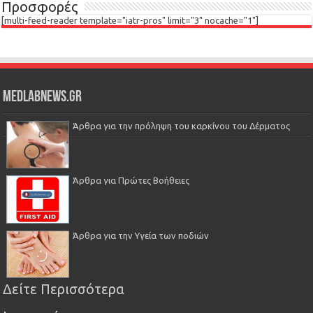
Προσφορές
[multi-feed-reader template="iatr-pros" limit="3" nocache="1"]
Medlabnews.gr
Άρθρα για την πρόληψη του καρκίνου του Δέρματος
Άρθρα για Πρώτες Βοήθειες
Άρθρα για την Υγεία των ποδιών
Δείτε Περισσότερα