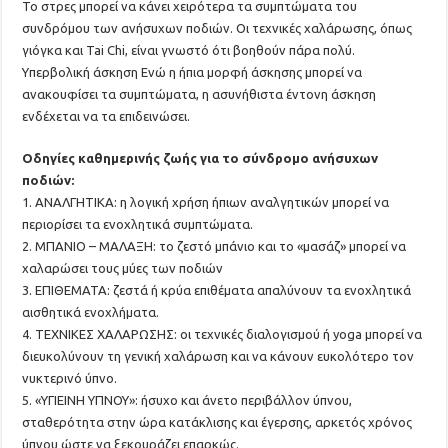
Το στρες μπορεί να κάνει χειρότερα τα συμπτώματα του
συνδρόμου των ανήσυχων ποδιών. Οι τεχνικές χαλάρωσης, όπως
γιόγκα και Tai Chi, είναι γνωστό ότι βοηθούν πάρα πολύ.
Υπερβολική άσκηση Ενώ η ήπια μορφή άσκησης μπορεί να
ανακουφίσει τα συμπτώματα, η ασυνήθιστα έντονη άσκηση
ενδέχεται να τα επιδεινώσει.
Οδηγίες καθημερινής ζωής για το σύνδρομο ανήσυχων
ποδιών:
1. ΑΝΑΛΓΗΤΙΚΑ: η λογική χρήση ήπιων αναλγητικών μπορεί να
περιορίσει τα ενοχλητικά συμπτώματα.
2. ΜΠΑΝΙΟ – ΜΑΛΑΞΗ: το ζεστό μπάνιο και το «μασάζ» μπορεί να
χαλαρώσει τους μύες των ποδιών
3. ΕΠΙΘΕΜΑΤΑ: ζεστά ή κρύα επιθέματα απαλύνουν τα ενοχλητικά
αισθητικά ενοχλήματα.
4. ΤΕΧΝΙΚΕΣ ΧΑΛΑΡΩΣΗΣ: οι τεχνικές διαλογισμού ή yoga μπορεί να
διευκολύνουν τη γενική χαλάρωση και να κάνουν ευκολότερο τον
νυκτερινό ύπνο.
5. «ΥΓΙΕΙΝΗ ΥΠΝΟΥ»: ήσυχο και άνετο περιβάλλον ύπνου,
σταθερότητα στην ώρα κατάκλισης και έγερσης, αρκετός χρόνος
ύπνου ώστε να ξεκουράζει επαρκώς.