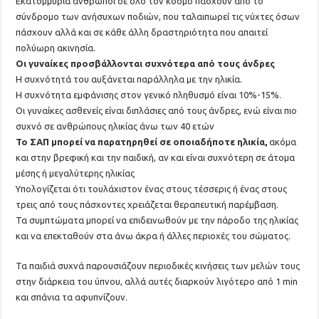
Εκατομμύρια άνθρωποι σε όλο τον κόσμο πάσχουν από το
σύνδρομο των ανήσυχων ποδιών, που ταλαιπωρεί τις νύχτες όσων
πάσχουν αλλά και σε κάθε άλλη δραστηριότητα που απαιτεί
πολύωρη ακινησία.
Οι γυναίκες προσβάλλονται συχνότερα από τους άνδρες
Η συχνότητά του αυξάνεται παράλληλα με την ηλικία.
Η συχνότητα εμφάνισης στον γενικό πληθυσμό είναι 10%-15%.
Οι γυναίκες ασθενείς είναι διπλάσιες από τους άνδρες, ενώ είναι πιο
συχνό σε ανθρώπους ηλικίας άνω των 40 ετών
Το ΣΑΠ μπορεί να παρατηρηθεί σε οποιαδήποτε ηλικία,
ακόμα
και στην βρεφική και την παιδική, αν και είναι συχνότερη σε άτομα
μέσης ή μεγαλύτερης ηλικίας
Υπολογίζεται ότι τουλάχιστον ένας στους τέσσερις ή ένας στους
τρεις από τους πάσχοντες χρειάζεται θεραπευτική παρέμβαση.
Τα συμπτώματα μπορεί να επιδεινωθούν με την πάροδο της ηλικίας
και να επεκταθούν στα άνω άκρα ή άλλες περιοχές του σώματος.
Τα παιδιά συχνά παρουσιάζουν περιοδικές κινήσεις των μελών τους
στην διάρκεια του ύπνου, αλλά αυτές διαρκούν λιγότερο από 1 min
και σπάνια τα αφυπνίζουν.