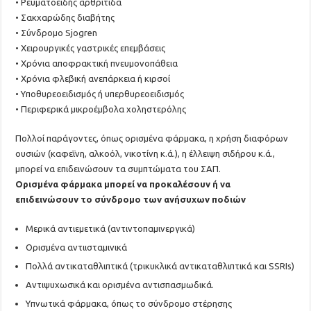
• Ρευματοειδής αρθρίτιδα
• Σακχαρώδης διαβήτης
• Σύνδρομο Sjogren
• Χειρουργικές γαστρικές επεμβάσεις
• Χρόνια αποφρακτική πνευμονοπάθεια
• Χρόνια φλεβική ανεπάρκεια ή κιρσοί
• Υποθυρεοειδισμός ή υπερθυρεοειδισμός
• Περιφερικά μικροέμβολα χοληστερόλης
Πολλοί παράγοντες, όπως ορισμένα φάρμακα, η χρήση διαφόρων
ουσιών (καφεΐνη, αλκοόλ, νικοτίνη κ.ά.), η έλλειψη σιδήρου κ.ά.,
μπορεί να επιδεινώσουν τα συμπτώματα του ΣΑΠ.
Ορισμένα φάρμακα μπορεί να προκαλέσουν ή να
επιδεινώσουν το σύνδρομο των ανήσυχων ποδιών
Μερικά αντιεμετικά (αντιντοπαμινεργικά)
Ορισμένα αντιισταμινικά
Πολλά αντικαταθλιπτικά (τρικυκλικά αντικαταθλιπτικά και SSRIs)
Αντιψυχωσικά και ορισμένα αντισπασμωδικά.
Υπνωτικά φάρμακα, όπως το σύνδρομο στέρησης