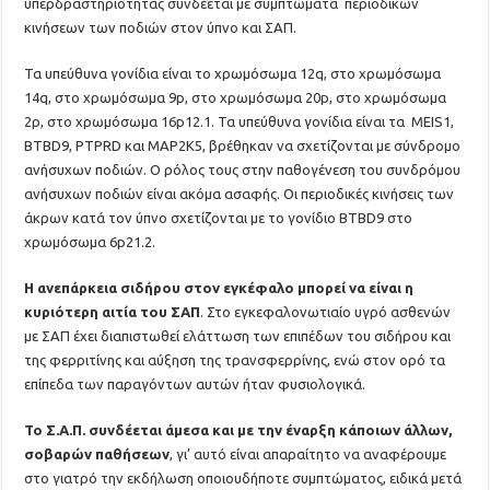
υπερδραστηριότητας συνδέεται με συμπτώματα περιοδικών
κινήσεων των ποδιών στον ύπνο και ΣΑΠ.
Τα υπεύθυνα γονίδια είναι το χρωμόσωμα 12q, στο χρωμόσωμα
14q, στο χρωμόσωμα 9p, στο χρωμόσωμα 20p, στο χρωμόσωμα
2ρ, στο χρωμόσωμα 16p12.1. Τα υπεύθυνα γονίδια είναι τα MEIS1,
BTBD9, PTPRD και MAP2K5, βρέθηκαν να σχετίζονται με σύνδρομο
ανήσυχων ποδιών. Ο ρόλος τους στην παθογένεση του συνδρόμου
ανήσυχων ποδιών είναι ακόμα ασαφής. Οι περιοδικές κινήσεις των
άκρων κατά τον ύπνο σχετίζονται με το γονίδιο BTBD9 στο
χρωμόσωμα 6p21.2.
Η ανεπάρκεια σιδήρου στον εγκέφαλο μπορεί να είναι η
κυριότερη αιτία του ΣΑΠ
. Στο εγκεφαλονωτιαίο υγρό ασθενών
με ΣΑΠ έχει διαπιστωθεί ελάττωση των επιπέδων του σιδήρου και
της φερριτίνης και αύξηση της τρανσφερρίνης, ενώ στον ορό τα
επίπεδα των παραγόντων αυτών ήταν φυσιολογικά.
Το Σ.Α.Π. συνδέεται άμεσα και με την έναρξη κάποιων άλλων,
σοβαρών παθήσεων
, γι’ αυτό είναι απαραίτητο να αναφέρουμε
στο γιατρό την εκδήλωση οποιουδήποτε συμπτώματος, ειδικά μετά