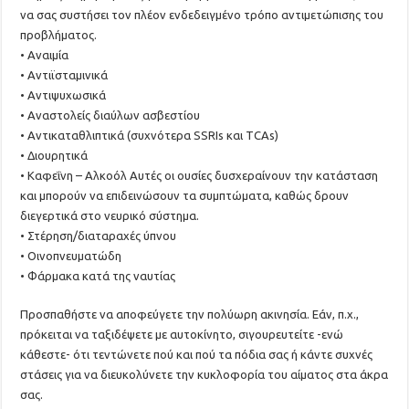
να σας συστήσει τον πλέον ενδεδειγμένο τρόπο αντιμετώπισης του
προβλήματος.
• Αναιμία
• Αντιϊσταμινικά
• Αντιψυχωσικά
• Αναστολείς διαύλων ασβεστίου
• Αντικαταθλιπτικά (συχνότερα SSRIs και TCAs)
• Διουρητικά
• Καφεΐνη – Αλκοόλ Αυτές οι ουσίες δυσχεραίνουν την κατάσταση
και μπορούν να επιδεινώσουν τα συμπτώματα, καθώς δρουν
διεγερτικά στο νευρικό σύστημα.
• Στέρηση/διαταραχές ύπνου
• Οινοπνευματώδη
• Φάρμακα κατά της ναυτίας
Προσπαθήστε να αποφεύγετε την πολύωρη ακινησία. Εάν, π.χ.,
πρόκειται να ταξιδέψετε με αυτοκίνητο, σιγουρευτείτε -ενώ
κάθεστε- ότι τεντώνετε πού και πού τα πόδια σας ή κάντε συχνές
στάσεις για να διευκολύνετε την κυκλοφορία του αίματος στα άκρα
σας.