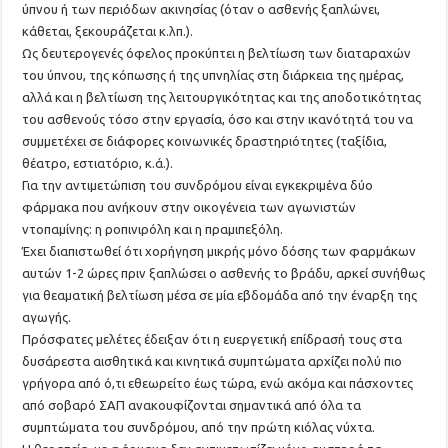
ύπνου ή των περιόδων ακινησίας (όταν ο ασθενής ξαπλώνει,
κάθεται, ξεκουράζεται κ.λπ.).
Ως δευτερογενές όφελος προκύπτει η βελτίωση των διαταραχών
του ύπνου, της κόπωσης ή της υπνηλίας στη διάρκεια της ημέρας,
αλλά και η βελτίωση της λειτουργικότητας και της αποδοτικότητας
του ασθενούς τόσο στην εργασία, όσο και στην ικανότητά του να
συμμετέχει σε διάφορες κοινωνικές δραστηριότητες (ταξίδια,
θέατρο, εστιατόριο, κ.ά.).
Για την αντιμετώπιση του συνδρόμου είναι εγκεκριμένα δύο
φάρμακα που ανήκουν στην οικογένεια των αγωνιστών
ντοπαμίνης: η ροπινιρόλη και η πραμιπεξόλη.
Έχει διαπιστωθεί ότι χορήγηση μικρής μόνο δόσης των φαρμάκων
αυτών 1-2 ώρες πριν ξαπλώσει ο ασθενής το βράδυ, αρκεί συνήθως
για θεαματική βελτίωση μέσα σε μία εβδομάδα από την έναρξη της
αγωγής.
Πρόσφατες μελέτες έδειξαν ότι η ευεργετική επίδρασή τους στα
δυσάρεστα αισθητικά και κινητικά συμπτώματα αρχίζει πολύ πιο
γρήγορα από ό,τι εθεωρείτο έως τώρα, ενώ ακόμα και πάσχοντες
από σοβαρό ΣΑΠ ανακουφίζονται σημαντικά από όλα τα
συμπτώματα του συνδρόμου, από την πρώτη κιόλας νύχτα.