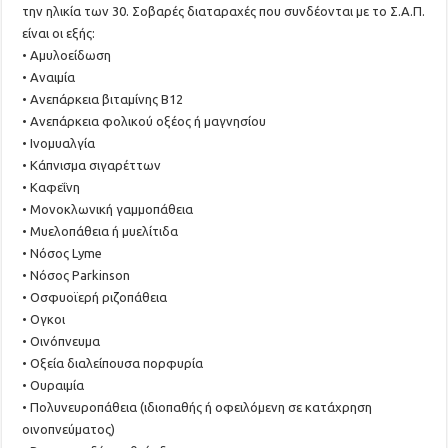
την ηλικία των 30. Σοβαρές διαταραχές που συνδέονται με το Σ.Α.Π.
είναι οι εξής:
• Αμυλοείδωση
• Αναιμία
• Ανεπάρκεια βιταμίνης Β12
• Ανεπάρκεια φολικού οξέος ή μαγνησίου
• Ινομυαλγία
• Κάπνισμα σιγαρέττων
• Καφεΐνη
• Μονοκλωνική γαμμοπάθεια
• Μυελοπάθεια ή μυελίτιδα
• Νόσος Lyme
• Νόσος Parkinson
• Οσφυοϊερή ριζοπάθεια
• Ογκοι
• Οινόπνευμα
• Οξεία διαλείπουσα πορφυρία
• Ουραιμία
• Πολυνευροπάθεια (ιδιοπαθής ή οφειλόμενη σε κατάχρηση
οινοπνεύματος)