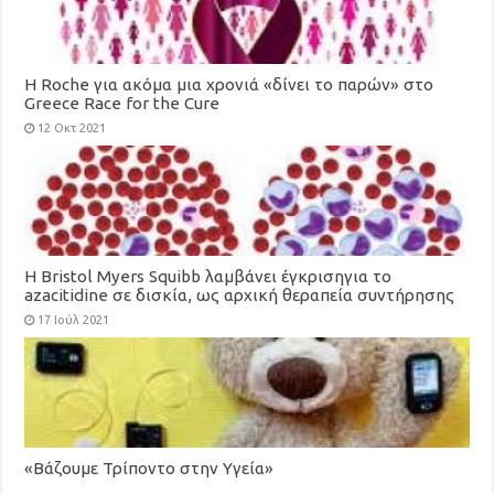
H Roche για ακόμα μια χρονιά «δίνει το παρών» στο
Greece Race for the Cure
12 Οκτ 2021
Η Bristol Myers Squibb λαμβάνει έγκρισηγια το
azacitidine σε δισκία, ως αρχική θεραπεία συντήρησης
για ενήλικες με οξεία μυελογενή λευχαιμία
17 Ιούλ 2021
«Βάζουμε Τρίποντο στην Υγεία»