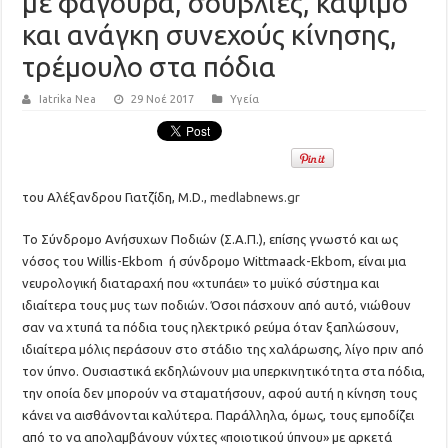
με φαγούρα, σουβλιές, κάψιμο
και ανάγκη συνεχούς κίνησης,
τρέμουλο στα πόδια
Iatrika Nea
29 Νοέ 2017
Υγεία
του Αλέξανδρου Γιατζίδη, M.D.,
medlabnews.gr
Το Σύνδρομο Ανήσυχων Ποδιών (Σ.Α.Π.), επίσης γνωστό και ως
νόσος του Willis-Ekbom ή σύνδρομο Wittmaack-Ekbom, είναι μια
νευρολογική διαταραχή που «χτυπάει» το μυϊκό σύστημα και
ιδιαίτερα τους μυς των ποδιών. Όσοι πάσχουν από αυτό, νιώθουν
σαν να χτυπά τα πόδια τους ηλεκτρικό ρεύμα όταν ξαπλώσουν,
ιδιαίτερα μόλις περάσουν στο στάδιο της χαλάρωσης, λίγο πριν από
τον ύπνο. Ουσιαστικά εκδηλώνουν μια υπερκινητικότητα στα πόδια,
την οποία δεν μπορούν να σταματήσουν, αφού αυτή η κίνηση τους
κάνει να αισθάνονται καλύτερα. Παράλληλα, όμως, τους εμποδίζει
από το να απολαμβάνουν νύχτες «ποιοτικού ύπνου» με αρκετά