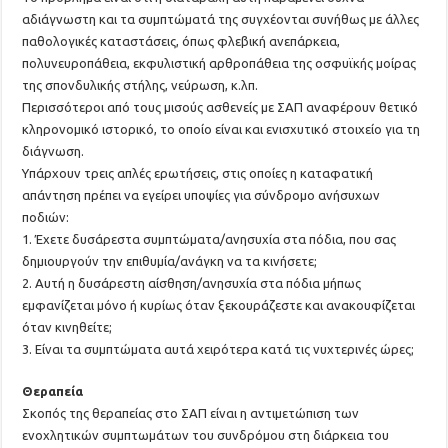
αδιάγνωστη και τα συμπτώματά της συγχέονται συνήθως με άλλες
παθολογικές καταστάσεις, όπως φλεβική ανεπάρκεια,
πολυνευροπάθεια, εκφυλιστική αρθροπάθεια της οσφυϊκής μοίρας
της σπονδυλικής στήλης, νεύρωση, κ.λπ.
Περισσότεροι από τους μισούς ασθενείς με ΣΑΠ αναφέρουν θετικό
κληρονομικό ιστορικό, το οποίο είναι και ενισχυτικό στοιχείο για τη
διάγνωση.
Υπάρχουν τρεις απλές ερωτήσεις, στις οποίες η καταφατική
απάντηση πρέπει να εγείρει υποψίες για σύνδρομο ανήσυχων
ποδιών:
1. Έχετε δυσάρεστα συμπτώματα/ανησυχία στα πόδια, που σας
δημιουργούν την επιθυμία/ανάγκη να τα κινήσετε;
2. Αυτή η δυσάρεστη αίσθηση/ανησυχία στα πόδια μήπως
εμφανίζεται μόνο ή κυρίως όταν ξεκουράζεστε και ανακουφίζεται
όταν κινηθείτε;
3. Είναι τα συμπτώματα αυτά χειρότερα κατά τις νυχτερινές ώρες;
Θεραπεία
Σκοπός της θεραπείας στο ΣΑΠ είναι η αντιμετώπιση των
ενοχλητικών συμπτωμάτων του συνδρόμου στη διάρκεια του