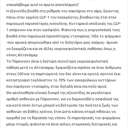
επαναλάβουμε αυτά τα πρώτα αποτελέσματα
“.
Η εξενατίδη βοηθά στη ρύθμιση του σακχάρου στο αίμα, δρώντας
πάνω στην ορμόνη GLP-1 του παγκρέατος, βοηθώντας έτσι στην
παραγωγή περισσότερης ινσουλίνης. Κυτταρικοί υποδοχείς της GLP-
1 υπάρχουν και στον εγκέφαλο. Φαίνεται πως η ενεργοποίησή τους
βοηθά στην παραγωγή περισσότερης ντοπαμίνης. Ήδη το φάρμακο
-που αρχικά απομονώθηκε από το δηλητήριο μιας σαύρας- άρχισε
να δοκιμάζεται και σε άλλες νευροεκφυλιστικές παθήσεις όπως η
νόσος Αλτσχάιμερ.
Το Πάρκινσον είναι η δεύτερη συχνότερη νευροεκφυλιστική
πάθηση μετά το Αλτσχάιμερ. Εμφανίζεται περίπου σε έναν άνθρωπο
στους 500 και τα συμπτώματά του δεν γίνονται ορατά, προτού έχει
καταστραφεί τουλάχιστον το 70% των εγκεφαλικών κυττάρων
που παράγουν ντοπαμίνη, όταν δηλαδή είναι πια πολύ αργά.
Θα ακολουθήσει κλινική δοκιμή της εξενατίδης σε μεγαλύτερο
αριθμό ασθενών με Πάρκινσον, για να διερευνηθεί η ασφάλειά της
και κατά πόσο όντως μπορεί να βελτιώσει την ποιότητα ζωής των
ασθενών σε βάθος χρόνου, έτσι ώστε κάποια στιγμή πιθανώς να
εγκριθεί για τη θεραπεία της νόσου. Οι παρενέργειές του φαρμάκου
μέχρι στιγμής φαίνεται να είναι απλώς στομαχικές διαταραχές και