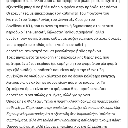
φάρμακο και οι άλλοι μισοί ψευδοφάρμακο (πλασίμπο), έδειξε ότι η
εξενατίδη μπορεί να βάλει κάποιο φρένο στην πρόοδο της νόσου.
Οι ερευνητές, με επικεφαλής τον καθηγητή Τομ Φολτάινι του
Ινστιτούτου Νευρολογίας του University College του
Λονδίνου (UCL), που έκαναν τη σχετική δημοσίευση στο ιατρικό
περιοδικό “The Lancet”, δήλωσαν “ενθουσιασμένοι”, αλλά
συνέστησαν συγκράτηση, καθώς χρειάζονται περισσότερες δοκιμές
του φαρμάκου, καθώς επίσης να διαπιστωθεί η
αποτελεσματικότητά του σε μεγαλύτερο βάθος χρόνου.
Τρεις μήνες μετά τη διακοπή της πειραματικής θεραπείας, που
κράτησε ένα έτος περίπου (με χορήγηση του φαρμάκου μία φορά
την εβδομάδα), οι ασθενείς που είχαν πάρει την εξενατίδη,
συνέχιζαν να νιώθουν καλύτερα και να έχουν καλύτερη κινητική
λειτουργία, σε σχέση με όσους είχαν πάρει το πλασίμπο. Το
ζητούμενο όμως είναι αν το φάρμακο θα μπορούσε να έχει
αποτέλεσμα όχι απλώς για μήνες, αλλά για χρόνια.
Όπως είπε ο Φολτάινι, “
είναι η πρώτη κλινική δοκιμή σε πραγματικούς
ασθενείς με Πάρκινσον, στην οποία έχει υπάρξει τέτοιο αποτέλεσμα. Μας
δημιουργεί εμπιστοσύνη ότι η εξενατίδη δεν ‘καμουφλάρει’ απλώς τα
συμπτώματα, αλλά ότι επιδρά στην υποκείμενη παθολογία. Έχουμε πάρει
θάρρος από αυτό, αλλά είμαστε επιφυλακτικοί, επειδή πρέπει να