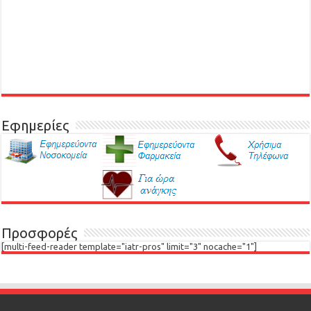
Εφημερίες
Προσφορές
[multi-feed-reader template="iatr-pros" limit="3" nocache="1"]