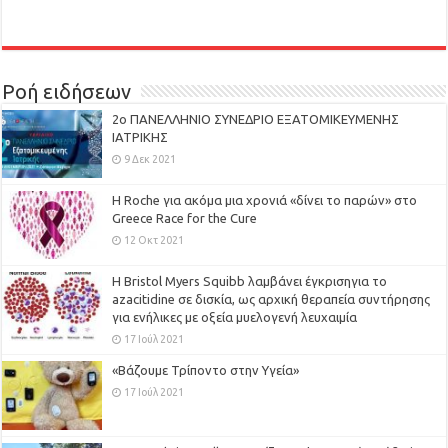
Ροή ειδήσεων
2ο ΠΑΝΕΛΛΗΝΙΟ ΣΥΝΕΔΡΙΟ ΕΞΑΤΟΜΙΚΕΥΜΕΝΗΣ
ΙΑΤΡΙΚΗΣ
9 Δεκ 2021
H Roche για ακόμα μια χρονιά «δίνει το παρών» στο
Greece Race for the Cure
12 Οκτ 2021
Η Bristol Myers Squibb λαμβάνει έγκρισηγια το
azacitidine σε δισκία, ως αρχική θεραπεία συντήρησης
για ενήλικες με οξεία μυελογενή λευχαιμία
17 Ιούλ 2021
«Βάζουμε Τρίποντο στην Υγεία»
17 Ιούλ 2021