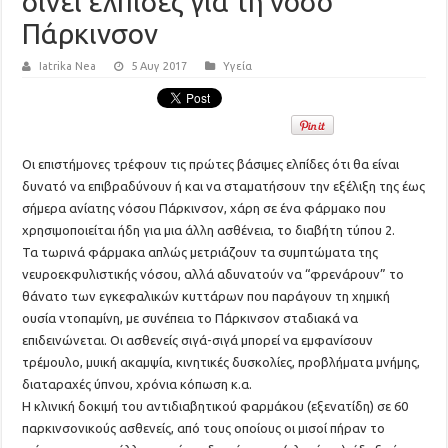
δίνει ελπίδες για τη νόσο
Πάρκινσον
Iatrika Nea
5 Αυγ 2017
Υγεία
Οι επιστήμονες τρέφουν τις πρώτες βάσιμες ελπίδες ότι θα είναι
δυνατό να επιβραδύνουν ή και να σταματήσουν την εξέλιξη της έως
σήμερα ανίατης νόσου Πάρκινσον, χάρη σε ένα φάρμακο που
χρησιμοποιείται ήδη για μια άλλη ασθένεια, το διαβήτη τύπου 2.
Τα τωρινά φάρμακα απλώς μετριάζουν τα συμπτώματα της
νευροεκφυλιστικής νόσου, αλλά αδυνατούν να “φρενάρουν” το
θάνατο των εγκεφαλικών κυττάρων που παράγουν τη χημική
ουσία ντοπαμίνη, με συνέπεια το Πάρκινσον σταδιακά να
επιδεινώνεται. Οι ασθενείς σιγά-σιγά μπορεί να εμφανίσουν
τρέμουλο, μυική ακαμψία, κινητικές δυσκολίες, προβλήματα μνήμης,
διαταραχές ύπνου, χρόνια κόπωση κ.α.
Η κλινική δοκιμή του αντιδιαβητικού φαρμάκου (εξενατίδη) σε 60
παρκινσονικούς ασθενείς, από τους οποίους οι μισοί πήραν το