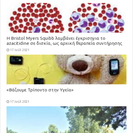
Η Bristol Myers Squibb λαμβάνει έγκρισηγια το
azacitidine σε δισκία, ως αρχική θεραπεία συντήρησης
για ενήλικες με οξεία μυελογενή λευχαιμία
17 Ιούλ 2021
«Βάζουμε Τρίποντο στην Υγεία»
17 Ιούλ 2021