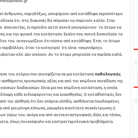
medlabnews.gr
λλοί άνθρωποι, παραδόξως, υποφέρουν από κατάθλιψη περισσότερο.
σδοκία ότι στις διακοπές θα «έπρεπε» να «περνούν καλά». Στην
ιο. Απεναντίας, οι περίοδοι αυτοί συχνά υποχρεώνουν το άτομο να
σεις και την ψυχική του κατάσταση. Εκείνο που συχνά δυσκολεύει τα
άλλον του αναγνωρίζουν ότι πάσχει από κατάθλιψη. Έτσι, το άτομο
ο περιβάλλον, όταν το κατηγορεί ότι είναι «γκρινιάρης»,
αίγεται» κλπ. Δεν ισχύουν. Αν το άτομο μπορούσε να περάσει καλά,
θεση του ατόμου που συνοψίζεται σε μια κατάσταση
παθολογικής
 αισθήματος προσωπικής αξίας και από την επώδυνη συνείδηση της
ανικών διαδικασιών. Είναι µια πιο επώδυνη κατάσταση, η οποία
 έλλειψη κάθε ενδιαφέροντος και ευαισθησίας. O καταθλιπτικός δεν
από την αίσθηση ότι δεν υπάρχει ελπίδα, αισθάνεται παγιδευµένος
ται από µια µόνιµη κόπωση, µειωµένη ικανότητα συγκέντρωσης ή
ων γύρω του, ακόµα και από αυτοκαταστροφικές ιδέες και τάσεις.
ήµατα, όπως πονοκέφαλο και γαστρεντερολογικά προβλήµατα.