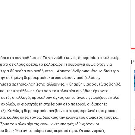
σάρεστα συναισθήματα. Το να νιώθει κανείς δυσφορία το καλοκαίρι
Ρ
 ότι σε όλους αρέσει το καλοκαίρι! Τι συμβαίνει όμως όταν για
διαίτερα δύσκολα συναισθήματα; Αρκετοί άνθρωποι έχουν ιδιαίτερο
ς στην αυξημένη θερμοκρασία και υποφέρουν από ζαλάδες,
ατα αρτηριακής πίεσης, αλλεργίες. Η ύπαρξη μιας ρουτίνας βοηθά
αι της κατάθλιψης. Ωστόσο το καλοκαίρι συνήθως έρχονται
ύς αυτές οι αλλαγές προκαλούν άγχος και το άγχος γνωρίζουμε καλά
ε σχολείο, οι φοιτητές επιστρέφουν στο πατρικό, οι διακοπές
κτλ). Καθώς η θερμοκρασία ανεβαίνει και φοράμε λιγότερα ρούχα,
ατα, καθώς σκέφτονται διαρκώς την εικόνα του σώματός τους και
ίζουν το καλοκαίρι τις κοινωνικές επαφές, ιδίως όταν οι
που θα εξέθεταν το σώμα τους περισσότερο. Οι οικονομικές