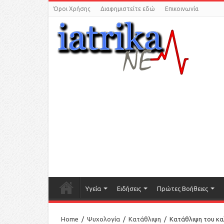
Όροι Χρήσης
Διαφημιστείτε εδώ
Επικοινωνία
Υγεία
Ειδήσεις
Πρώτες Βοήθειες
Home
/
Ψυχολογία
/
Κατάθλιψη
/
Κατάθλιψη του καλο