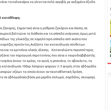
 κάνει τα καλοκαίρια να γίνονται πολύ ακριβά, με αυξημένα έξοδα
ό κατάθλιψη;
η ζάχαρης, Σημαντική είναι η ρύθμιση ζαχάρου και πίεσης σε
ρινά βελτιώνει τη διάθεση και τα επίπεδα ενέργειας όμως μετά
ιπέδων της γλυκόζης σε χαμηλότερα επίπεδα από εκείνα που
ακχαρόζης προϊόντος.Αυξήστε την κατανάλωση σύνθετων
ια και τα κριτσίνια ολικής άλεσης. Καταναλώστε περισσότερες
υξάνει την παραγωγή σεροτονίνης που είναι ο νευροδιαβιβαστής
υπτοφάνη έχουν το κρέας, τα αυγά, η μπανάνα, το αβοκάντο, τα
ότι η κατανάλωση 100γρ λιπαρών ψαριών 2-3 φορές στην εβδομάδα
λιπαρών οξέων τα οποία έχουν αντικαταθλιπτική δράση.
ε σε εβδομαδιαία βάση μια μερίδα σολωμό, σαρδέλες, σκουμπρί,