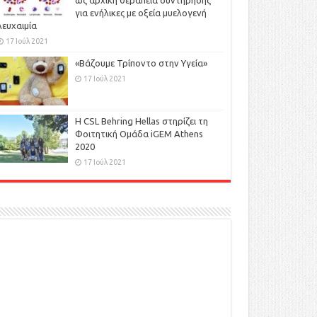
ως αρχική θεραπεία συντήρησης
για ενήλικες με οξεία μυελογενή
λευχαιμία
17 Ιούλ 2021
«Βάζουμε Τρίποντο στην Υγεία»
17 Ιούλ 2021
H CSL Behring Hellas στηρίζει τη
Φοιτητική Ομάδα iGEM Athens
2020
17 Ιούλ 2021