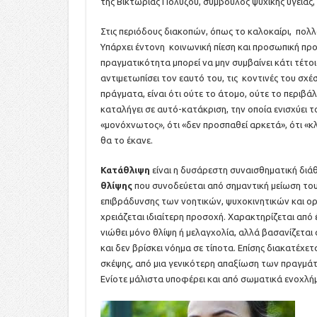
της Βικτωρίας Πολύζου, σύμβουλος ψυχικής υγείας,
Στις περιόδους διακοπών, όπως το καλοκαίρι, πο
Υπάρχει έντονη κοινωνική πίεση και προσωπική προ
πραγματικότητα μπορεί να μην συμβαίνει κάτι τέτο
αντιμετωπίσει τον εαυτό του, τις κοντινές του σχέ
πράγματα, είναι ότι ούτε το άτομο, ούτε το περιβ
καταλήγει σε αυτό-κατάκριση, την οποία ενισχύει τ
«μονόχνωτος», ότι «δεν προσπαθεί αρκετά», ότι «κλ
θα το έκανε.
Κατάθλιψη
είναι η δυσάρεστη συναισθηματική διά
θλίψης
που συνοδεύεται από σημαντική μείωση του
επιβράδυνσης των νοητικών, ψυχοκινητικών και οργ
χρειάζεται ιδιαίτερη προσοχή. Χαρακτηρίζεται από
νιώθει µόνο θλίψη ή µελαγχολία, αλλά βασανίζεται 
και δεν βρίσκει νόηµα σε τίποτα. Επίσης διακατέχε
σκέψης, από µια γενικότερη απαξίωση των πραγµάτ
Ενίοτε µάλιστα υποφέρει και από σωµατικά ενοχλ