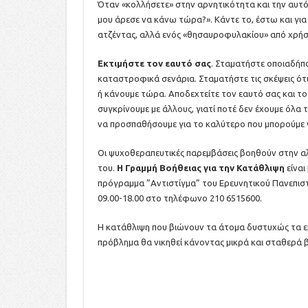
Όταν «κολλήσετε» στην αρνητικότητα και την αυτό-
μου άρεσε να κάνω τώρα?». Κάντε το, έστω και για
ατζέντας, αλλά ενός «θησαυροφυλακίου» από χρήσι
Εκτιμήστε τον εαυτό σας
. Σταματήστε οποιαδήπο
καταστροφικά σενάρια. Σταματήστε τις σκέψεις ότι
ή κάνουμε τώρα. Αποδεχτείτε τον εαυτό σας και το
συγκρίνουμε με άλλους, γιατί ποτέ δεν έχουμε όλα
να προσπαθήσουμε για το καλύτερο που μπορούμε ν
Οι ψυχοθεραπευτικές παρεμβάσεις βοηθούν στην α
του.
Η Γραμμή Βοήθειας για την Κατάθλιψη
είναι
πρόγραμμα ”Αντιστίγμα” του Ερευνητικού Πανεπιστ
09.00-18.00 στο τηλέφωνο 210 6515600.
Η κατάθλιψη που βιώνουν τα άτομα δυστυχώς τα εμ
πρόβλημα θα νικηθεί κάνοντας μικρά και σταθερά 