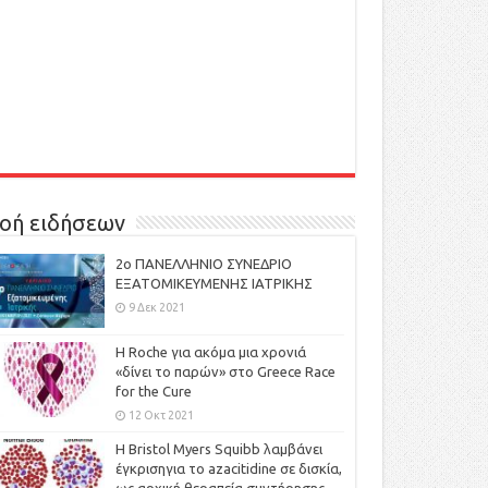
οή ειδήσεων
2ο ΠΑΝΕΛΛΗΝΙΟ ΣΥΝΕΔΡΙΟ
ΕΞΑΤΟΜΙΚΕΥΜΕΝΗΣ ΙΑΤΡΙΚΗΣ
9 Δεκ 2021
H Roche για ακόμα μια χρονιά
«δίνει το παρών» στο Greece Race
for the Cure
12 Οκτ 2021
Η Bristol Myers Squibb λαμβάνει
έγκρισηγια το azacitidine σε δισκία,