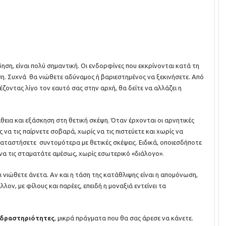
ηση, είναι πολύ σημαντική. Οι ενδορφίνες που εκκρίνονται κατά τη
ση. Συχνά θα νιώθετε αδύναμος ή βαριεστημένος να ξεκινήσετε. Από
έζοντας λίγο τον εαυτό σας στην αρχή, θα δείτε να αλλάζει η
άθεια και εξάσκηση στη θετική σκέψη. Όταν έρχονται οι αρνητικές
ς να τις παίρνετε σοβαρά, χωρίς να τις πιστεύετε και χωρίς να
τικαταστήσετε συντομότερα με θετικές σκέψεις. Ειδικά, οποιεσδήποτε
να τις σταματάτε αμέσως, χωρίς εσωτερικό «διάλογο».
νιώθετε άνετα. Αν και η τάση της κατάθλιψης είναι η απομόνωση,
λον, με φίλους και παρέες, επειδή η μοναξιά εντείνει τα
 δραστηριότητες
, μικρά πράγματα που θα σας άρεσε να κάνετε.