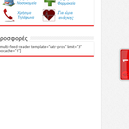
ροσφορές
[multi-feed-reader template="iatr-pros" limit="3"
nocache="1"]