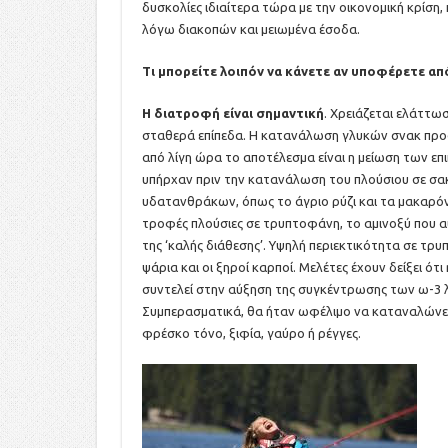
δυσκολίες ιδιαίτερα τώρα με την οικονομική κρίση,
λόγω διακοπών και μειωμένα έσοδα.
Τι μπορείτε λοιπόν να κάνετε αν υποφέρετε απ
Η
διατροφή είναι σημαντική
. Χρειάζεται ελάττωσ
σταθερά επίπεδα. Η κατανάλωση γλυκών σνακ προσω
από λίγη ώρα το αποτέλεσμα είναι η μείωση των επ
υπήρχαν πριν την κατανάλωση του πλούσιου σε σ
υδατανθράκων, όπως το άγριο ρύζι και τα μακαρόν
τροφές πλούσιες σε τρυπτοφάνη, το αμινοξύ που α
της ‘καλής διάθεσης’. Υψηλή περιεκτικότητα σε τρ
ψάρια και οι ξηροί καρποί. Μελέτες έχουν δείξει 
συντελεί στην αύξηση της συγκέντρωσης των ω-3 
Συμπερασματικά, θα ήταν ωφέλιμο να καταναλώνετ
φρέσκο τόνο, ξιφία, γαύρο ή ρέγγες.