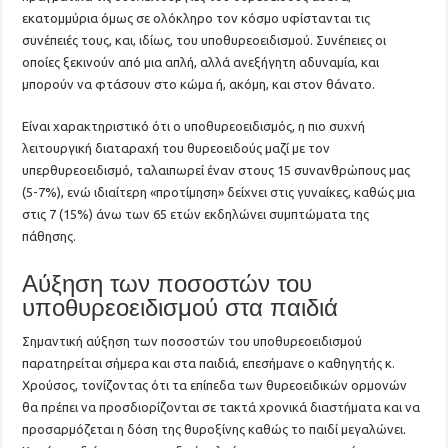
εκατομμύρια όμως σε ολόκληρο τον κόσμο υφίστανται τις
συνέπειές τους, και, ιδίως, του υποθυρεοειδισμού. Συνέπειες οι
οποίες ξεκινούν από μια απλή, αλλά ανεξήγητη αδυναμία, και
μπορούν να φτάσουν στο κώμα ή, ακόμη, και στον θάνατο.
Είναι χαρακτηριστικό ότι ο υποθυρεοειδισμός, η πιο συχνή
λειτουργική διαταραχή του θυρεοειδούς μαζί με τον
υπερθυρεοειδισμό, ταλαιπωρεί έναν στους 15 συνανθρώπους μας
(5-7%), ενώ ιδιαίτερη «προτίμηση» δείχνει στις γυναίκες, καθώς μια
στις 7 (15%) άνω των 65 ετών εκδηλώνει συμπτώματα της
πάθησης.
Αύξηση των ποσοστών του
υποθυρεοειδισμού στα παιδιά
Σημαντική αύξηση των ποσοστών του υποθυρεοειδισμού
παρατηρείται σήμερα και στα παιδιά, επεσήμανε ο καθηγητής κ.
Χρούσος, τονίζοντας ότι τα επίπεδα των θυρεοειδικών ορμονών
θα πρέπει να προσδιορίζονται σε τακτά χρονικά διαστήματα και να
προσαρμόζεται η δόση της θυροξίνης καθώς το παιδί μεγαλώνει.