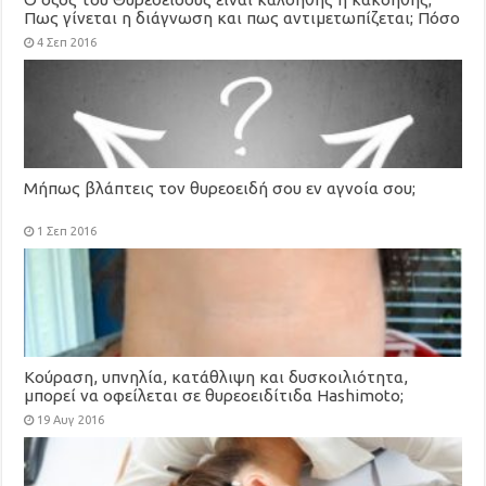
Πως γίνεται η διάγνωση και πως αντιμετωπίζεται; Πόσο
πρέπει να φοβίζει μια διάγνωση καρκίνου του
4 Σεπ 2016
θυρεοειδούς;
Μήπως βλάπτεις τον θυρεοειδή σου εν αγνοία σου;
1 Σεπ 2016
Κούραση, υπνηλία, κατάθλιψη και δυσκοιλιότητα,
μπορεί να οφείλεται σε θυρεοειδίτιδα Hashimoto;
19 Αυγ 2016