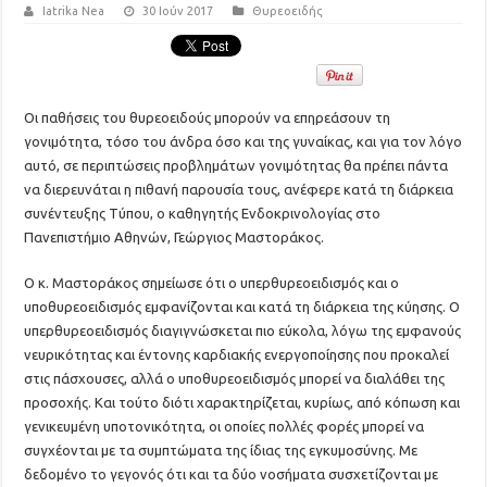
Iatrika Nea
30 Ιούν 2017
Θυρεοειδής
Οι παθήσεις του θυρεοειδούς μπορούν να επηρεάσουν τη
γονιμότητα, τόσο του άνδρα όσο και της γυναίκας, και για τον λόγο
αυτό, σε περιπτώσεις προβλημάτων γονιμότητας θα πρέπει πάντα
να διερευνάται η πιθανή παρουσία τους, ανέφερε κατά τη διάρκεια
συνέντευξης Τύπου, ο καθηγητής Ενδοκρινολογίας στο
Πανεπιστήμιο Αθηνών, Γεώργιος Μαστοράκος.
Ο κ. Μαστοράκος σημείωσε ότι ο υπερθυρεοειδισμός και ο
υποθυρεοειδισμός εμφανίζονται και κατά τη διάρκεια της κύησης. Ο
υπερθυρεοειδισμός διαγιγνώσκεται πιο εύκολα, λόγω της εμφανούς
νευρικότητας και έντονης καρδιακής ενεργοποίησης που προκαλεί
στις πάσχουσες, αλλά ο υποθυρεοειδισμός μπορεί να διαλάθει της
προσοχής. Και τούτο διότι χαρακτηρίζεται, κυρίως, από κόπωση και
γενικευμένη υποτονικότητα, οι οποίες πολλές φορές μπορεί να
συγχέονται με τα συμπτώματα της ίδιας της εγκυμοσύνης. Με
δεδομένο το γεγονός ότι και τα δύο νοσήματα συσχετίζονται με