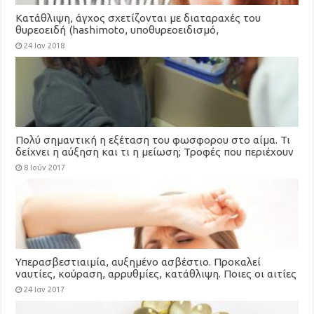
Κατάθλιψη, άγχος σχετίζονται με διαταραχές του
θυρεοειδή (hashimoto, υποθυρεοειδισμό,
υπερθυρεοειδισμό)
24 Ιαν 2018
Πολύ σημαντική η εξέταση του φωσφορου στο αίμα. Τι
δείχνει η αύξηση και τι η μείωση; Τροφές που περιέχουν
φωσφορο
8 Ιούν 2017
Υπερασβεστιαιμία, αυξημένο ασβέστιο. Προκαλεί
ναυτίες, κούραση, αρρυθμίες, κατάθλιψη. Ποιες οι αιτίες
της;
24 Ιαν 2017