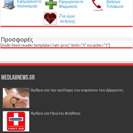
Προσφορές
[multi-feed-reader template="iatr-pros" limit="3" nocache="1"]
Medlabnews.gr
Άρθρα για την πρόληψη του καρκίνου του Δέρματος
Άρθρα για Πρώτες Βοήθειες