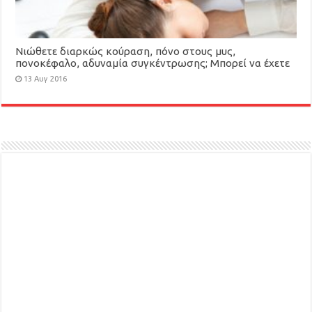
Νιώθετε διαρκώς κούραση, πόνο στους μυς,
πονοκέφαλο, αδυναμία συγκέντρωσης; Mπορεί να έχετε
Σύνδρομο Χρόνιας Κόπωσης
13 Αυγ 2016