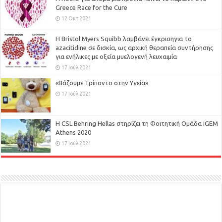
Greece Race for the Cure
12 Οκτ 2021
Η Bristol Myers Squibb λαμβάνει έγκρισηγια το
azacitidine σε δισκία, ως αρχική θεραπεία συντήρησης
για ενήλικες με οξεία μυελογενή λευχαιμία
17 Ιούλ 2021
«Βάζουμε Τρίποντο στην Υγεία»
17 Ιούλ 2021
H CSL Behring Hellas στηρίζει τη Φοιτητική Ομάδα iGEM
Athens 2020
17 Ιούλ 2021