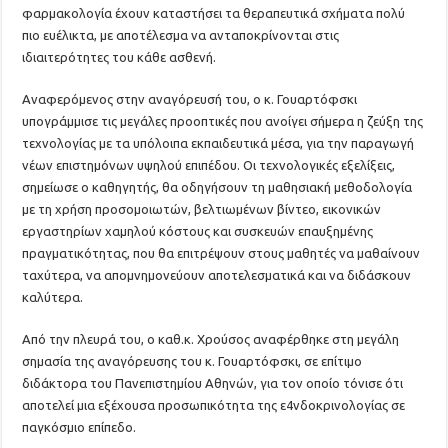
φαρμακολογία έχουν καταστήσει τα θεραπευτικά σχήματα πολύ
πιο ευέλικτα, με αποτέλεσμα να ανταποκρίνονται στις
ιδιαιτερότητες του κάθε ασθενή.
Αναφερόμενος στην αναγόρευσή του, ο κ. Γουαρτόφσκι
υπογράμμισε τις μεγάλες προοπτικές που ανοίγει σήμερα η ζεύξη της
τεχνολογίας με τα υπόλοιπα εκπαιδευτικά μέσα, για την παραγωγή
νέων επιστημόνων υψηλού επιπέδου. Οι τεχνολογικές εξελίξεις,
σημείωσε ο καθηγητής, θα οδηγήσουν τη μαθησιακή μεθοδολογία
με τη χρήση προσομοιωτών, βελτιωμένων βίντεο, εικονικών
εργαστηρίων χαμηλού κόστους και συσκευών επαυξημένης
πραγματικότητας, που θα επιτρέψουν στους μαθητές να μαθαίνουν
ταχύτερα, να απομνημονεύουν αποτελεσματικά και να διδάσκουν
καλύτερα.
Από την πλευρά του, ο καθ.κ. Χρούσος αναφέρθηκε στη μεγάλη
σημασία της αναγόρευσης του κ. Γουαρτόφσκι, σε επίτιμο
διδάκτορα του Πανεπιστημίου Αθηνών, για τον οποίο τόνισε ότι
αποτελεί μια εξέχουσα προσωπικότητα της ε4νδοκρινολογίας σε
παγκόσμιο επίπεδο.