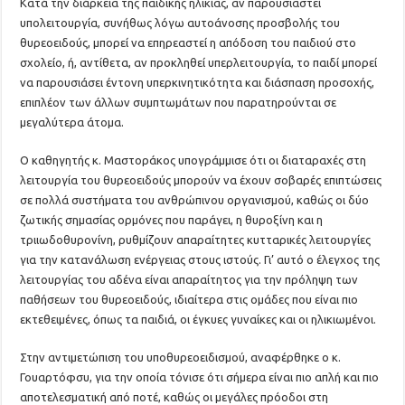
Κατά την διάρκεια της παιδικής ηλικίας, αν παρουσιαστεί
υπολειτουργία, συνήθως λόγω αυτοάνοσης προσβολής του
θυρεοειδούς, μπορεί να επηρεαστεί η απόδοση του παιδιού στο
σχολείο, ή, αντίθετα, αν προκληθεί υπερλειτουργία, το παιδί μπορεί
να παρουσιάσει έντονη υπερκινητικότητα και διάσπαση προσοχής,
επιπλέον των άλλων συμπτωμάτων που παρατηρούνται σε
μεγαλύτερα άτομα.
Ο καθηγητής κ. Μαστοράκος υπογράμμισε ότι οι διαταραχές στη
λειτουργία του θυρεοειδούς μπορούν να έχουν σοβαρές επιπτώσεις
σε πολλά συστήματα του ανθρώπινου οργανισμού, καθώς οι δύο
ζωτικής σημασίας ορμόνες που παράγει, η θυροξίνη και η
τριιωδοθυρονίνη, ρυθμίζουν απαραίτητες κυτταρικές λειτουργίες
για την κατανάλωση ενέργειας στους ιστούς. Γι’ αυτό ο έλεγχος της
λειτουργίας του αδένα είναι απαραίτητος για την πρόληψη των
παθήσεων του θυρεοειδούς, ιδιαίτερα στις ομάδες που είναι πιο
εκτεθειμένες, όπως τα παιδιά, οι έγκυες γυναίκες και οι ηλικιωμένοι.
Στην αντιμετώπιση του υποθυρεοειδισμού, αναφέρθηκε ο κ.
Γουαρτόφσυ, για την οποία τόνισε ότι σήμερα είναι πιο απλή και πιο
αποτελεσματική από ποτέ, καθώς οι μεγάλες πρόοδοι στη