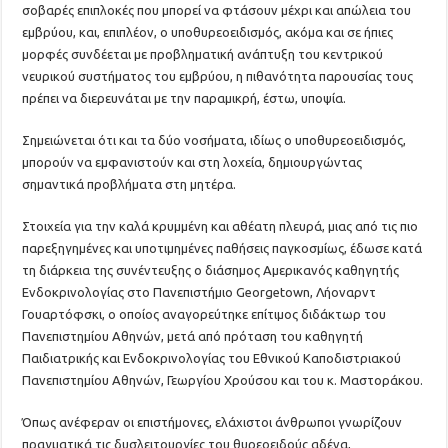
σοβαρές επιπλοκές που μπορεί να φτάσουν μέχρι και απώλεια του
εμβρύου, και, επιπλέον, ο υποθυρεοειδισμός, ακόμα και σε ήπιες
μορφές συνδέεται με προβληματική ανάπτυξη του κεντρικού
νευρικού συστήματος του εμβρύου, η πιθανότητα παρουσίας τους
πρέπει να διερευνάται με την παραμικρή, έστω, υποψία.
Σημειώνεται ότι και τα δύο νοσήματα, ιδίως ο υποθυρεοειδισμός,
μπορούν να εμφανιστούν και στη λοχεία, δημιουργώντας
σημαντικά προβλήματα στη μητέρα.
Στοιχεία για την καλά κρυμμένη και αθέατη πλευρά, μιας από τις πιο
παρεξηγημένες και υποτιμημένες παθήσεις παγκοσμίως, έδωσε κατά
τη διάρκεια της συνέντευξης ο διάσημος Αμερικανός καθηγητής
Ενδοκρινολογίας στο Πανεπιστήμιο Georgetown, Λήοναρντ
Γουαρτόφσκι, ο οποίος αναγορεύτηκε επίτιμος διδάκτωρ του
Πανεπιστημίου Αθηνών, μετά από πρόταση του καθηγητή
Παιδιατρικής και Ενδοκρινολογίας του Εθνικού Καποδιστριακού
Πανεπιστημίου Αθηνών, Γεωργίου Χρούσου και του κ. Μαστοράκου.
Όπως ανέφεραν οι επιστήμονες, ελάχιστοι άνθρωποι γνωρίζουν
πραγματικά τις δυσλειτουργίες του θυρεοειδούς αδένα,