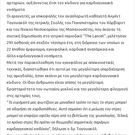
αρτηριών, αυξάνοντας έτσι τον κίνδυνο για καρδιαγγειακά
νοσήματα
Οι ερευνητές, με επικεφαλής τον αναπληρωτή καθηγητή Αχμέντ
Ταγουακόλ της Ιατρικής Σχολής του Πανεπιστημίου του Χάρβαρντ
και του Γενικού Νοσοκομείου της Μασαχουσέτης, που έκαναν τη
σχετική δημοσίευση στο ιατρικό περιοδικό “The Lancet”, μελέτησαν
293 ασθενείς επί σχεδόν τέσσερα έτη, στη διάρκεια των οποίων οι
22 έπαθαν έμφραγμα, εγκεφαλικό, καρδιακή ανεπάρκεια και
άλλα καρδιαγγειακά νοσήματα.
Μετά την παρακολούθηση του εγκεφάλου με απεικονιστικές
τεχνικές, διαπιστώθηκε ότι αυτοί με την μεγαλύτερη υπερδιέγερση
της αμυγδαλής, ήσαν εκείνοι με τον μεγαλύτερο καρδιαγγειακό
κίνδυνο. Οι ίδιοι άνθρωποι είχαν επίσης τη μεγαλύτερη
δραστηριότητα του νωτιαίου μυελού και την μεγαλύτερη φλεγμονή
στις αρτηρίες τους.
“
Τα ευρήματά μας φωτίζουν με μοναδικό τρόπο το πώς το στρες μπορεί
να οδηγήσει σε καρδιοπάθειες. Αυτό σημαίνει ότι η μείωση του στρες
μπορεί να επιφέρει οφέλη πέρα από τη βελτίωση της ψυχολογίας. Τελικά,
το χρόνιο στρες θα πρέπει να θεωρηθεί σημαντικός παράγων
καρδιαγγειακού κινδύνου
“, δήλωσε ο δρ Ταγουακόλ.