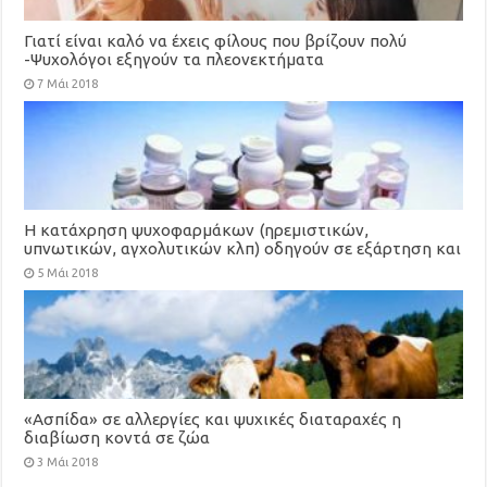
Γιατί είναι καλό να έχεις φίλους που βρίζουν πολύ
-Ψυχολόγοι εξηγούν τα πλεονεκτήματα
7 Μάι 2018
Η κατάχρηση ψυχοφαρμάκων (ηρεμιστικών,
υπνωτικών, αγχολυτικών κλπ) οδηγούν σε εξάρτηση και
εθισμό με επικίνδυνες συνέπειες
5 Μάι 2018
«Ασπίδα» σε αλλεργίες και ψυχικές διαταραχές η
διαβίωση κοντά σε ζώα
3 Μάι 2018