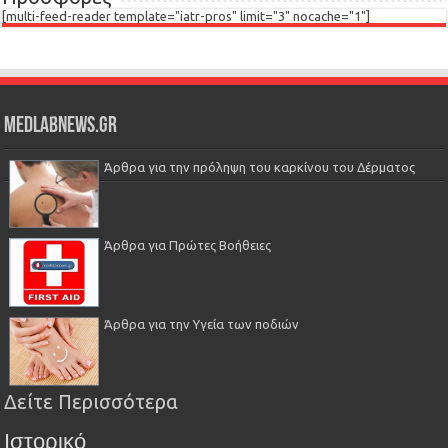
[multi-feed-reader template="iatr-pros" limit="3" nocache="1"]
Medlabnews.gr
Άρθρα για την πρόληψη του καρκίνου του Δέρματος
Άρθρα για Πρώτες Βοήθειες
Άρθρα για την Υγεία των ποδιών
Δείτε Περισσότερα
Ιστορικό