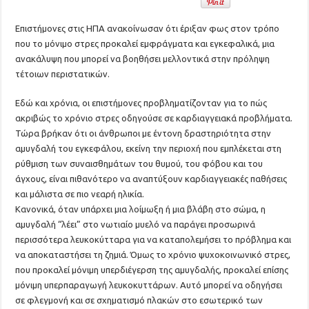
Επιστήμονες στις ΗΠΑ ανακοίνωσαν ότι έριξαν φως στον τρόπο
που το μόνιμο στρες προκαλεί εμφράγματα και εγκεφαλικά, μια
ανακάλυψη που μπορεί να βοηθήσει μελλοντικά στην πρόληψη
τέτοιων περιστατικών.
Εδώ και χρόνια, οι επιστήμονες προβληματίζονταν για το πώς
ακριβώς το χρόνιο στρες οδηγούσε σε καρδιαγγειακά προβλήματα.
Τώρα βρήκαν ότι οι άνθρωποι με έντονη δραστηριότητα στην
αμυγδαλή του εγκεφάλου, εκείνη την περιοχή που εμπλέκεται στη
ρύθμιση των συναισθημάτων του θυμού, του φόβου και του
άγχους, είναι πιθανότερο να αναπτύξουν καρδιαγγειακές παθήσεις
και μάλιστα σε πιο νεαρή ηλικία.
Κανονικά, όταν υπάρχει μια λοίμωξη ή μια βλάβη στο σώμα, η
αμυγδαλή “λέει” στο νωτιαίο μυελό να παράγει προσωρινά
περισσότερα λευκοκύτταρα για να καταπολεμήσει το πρόβλημα και
να αποκαταστήσει τη ζημιά. Όμως το χρόνιο ψυχοκοινωνικό στρες,
που προκαλεί μόνιμη υπερδιέγερση της αμυγδαλής, προκαλεί επίσης
μόνιμη υπερπαραγωγή λευκοκυττάρων. Αυτό μπορεί να οδηγήσει
σε φλεγμονή και σε σχηματισμό πλακών στο εσωτερικό των