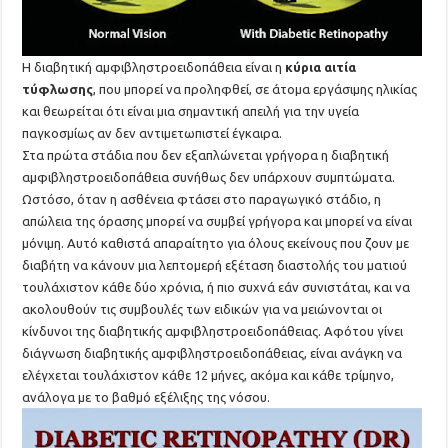
Η διαβητική αμφιβληστροειδοπάθεια είναι η
κύρια αιτία
τύφλωσης
, που μπορεί να προληφθεί, σε άτομα εργάσιμης ηλικίας
και θεωρείται ότι είναι μια σημαντική απειλή για την υγεία
παγκοσμίως αν δεν αντιμετωπιστεί έγκαιρα.
Στα πρώτα στάδια που δεν εξαπλώνεται γρήγορα η διαβητική
αμφιβληστροειδοπάθεια συνήθως δεν υπάρχουν συμπτώματα.
Ωστόσο, όταν η ασθένεια φτάσει στo παραγωγικό στάδιο, η
απώλεια της όρασης μπορεί να συμβεί γρήγορα και μπορεί να είναι
μόνιμη. Αυτό καθιστά απαραίτητο για όλους εκείνους που ζουν με
διαβήτη να κάνουν μια λεπτομερή εξέταση διαστολής του ματιού
τουλάχιστον κάθε δύο χρόνια, ή πιο συχνά εάν συνιστάται, και να
ακολουθούν τις συμβουλές των ειδικών για να μειώνονται οι
κίνδυνοι της διαβητικής αμφιβληστροειδοπάθειας. Αφότου γίνει
διάγνωση διαβητικής αμφιβληστροειδοπάθειας, είναι ανάγκη να
ελέγχεται τουλάχιστον κάθε 12 μήνες, ακόμα και κάθε τρίμηνο,
ανάλογα με το βαθμό εξέλιξης της νόσου.