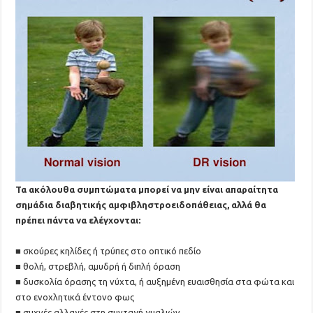
Τα ακόλουθα συμπτώματα μπορεί να μην είναι απαραίτητα
σημάδια διαβητικής αμφιβληστροειδοπάθειας, αλλά θα
πρέπει πάντα να ελέγχονται:
■ σκούρες κηλίδες ή τρύπες στο οπτικό πεδίο
■ θολή, στρεβλή, αμυδρή ή διπλή όραση
■ δυσκολία όρασης τη νύχτα, ή αυξημένη ευαισθησία στα φώτα και
στο ενοχλητικά έντονο φως
■ συχνές αλλαγές στη συνταγή γυαλιών