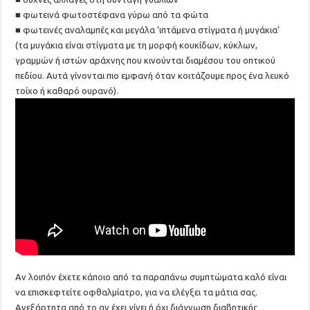
■ φωτεινά φωτοστέφανα γύρω από τα φώτα
■ φωτεινές αναλαμπές και μεγάλα ‘ιπτάμενα στίγματα ή μυγάκια’
(τα μυγάκια είναι στίγματα με τη μορφή κουκίδων, κύκλων,
γραμμών ή ιστών αράχνης που κινούνται διαμέσου του οπτικού
πεδίου. Αυτά γίνονται πιο εμφανή όταν κοιτάζουμε προς ένα λευκό
τοίχο ή καθαρό ουρανό).
Αν λοιπόν έχετε κάποιο από τα παραπάνω συμπτώματα καλό είναι
να επισκεφτείτε οφθαλμίατρο, για να ελέγξει τα μάτια σας.
Ανεξάρτητα από το αν έχει γίνει ή όχι διάγνωση διαβητικής