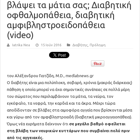
βλάψει τα μάτια σας; Διαβητική
οφθαλμοπάθεια, διαβητική
αμφιβληστροειδοπάθεια
(video)
Iatrika Nea
15 Ιούν 2016
Διαβήτης
,
Πρόληψη
του Αλέξανδρου Γιατζίδη, M.D.,
medlabnews.gr
Ο διαβήτης είναι μια πολύπλοκη, σοβαρή, χρόνια (μακράς διάρκειας)
πάθηση η οποία μπορεί να έχει σημαντικές συνέπειες σε πολλά μέρη
του σώματος που περιλαμβάνουν τα μάτια, τα νεύρα, τον
εγκέφαλο, τα νεφρά, την καρδιά και τα άκρα. Μέχρι τώρα
αποδίδονταν σε βλάβες στα αιμοφόρα αγγεία που βρίσκονται μέσα
και γύρω από τον αμφιβληστροειδή (διαβητική μικροαγγειοπάθεια).
Όμως νέα ευρήματα δείχνουν ότι
σε μεγάλο βαθμό οφείλεται
στη βλάβη των νευρικών κυττάρων που συμβαίνει πολύ πριν
από τις αγγειακές.