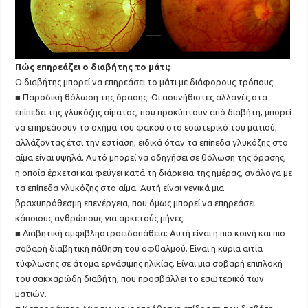
Πώς επηρεάζει ο διαβήτης το μάτι;
Ο διαβήτης μπορεί να επηρεάσει το μάτι με διάφορους τρόπους:
■ Παροδική θόλωση της όρασης: Οι ασυνήθιστες αλλαγές στα
επίπεδα της γλυκόζης αίματος, που προκύπτουν από διαβήτη, μπορεί
να επηρεάσουν το σχήμα του φακού στο εσωτερικό του ματιού,
αλλάζοντας έτσι την εστίαση, ειδικά όταν τα επίπεδα γλυκόζης στο
αίμα είναι υψηλά. Αυτό μπορεί να οδηγήσει σε θόλωση της όρασης,
η οποία έρχεται και φεύγει κατά τη διάρκεια της ημέρας, ανάλογα με
τα επίπεδα γλυκόζης στο αίμα. Αυτή είναι γενικά μια
βραχυπρόθεσμη επενέργεια, που όμως μπορεί να επηρεάσει
κάποιους ανθρώπους για αρκετούς μήνες.
■ Διαβητική αμφιβληστροειδοπάθεια: Αυτή είναι η πιο κοινή και πιο
σοβαρή διαβητική πάθηση του οφθαλμού. Είναι η κύρια αιτία
τύφλωσης σε άτομα εργάσιμης ηλικίας. Είναι μια σοβαρή επιπλοκή
του σακχαρώδη διαβήτη, που προσβάλλει το εσωτερικό των
ματιών.