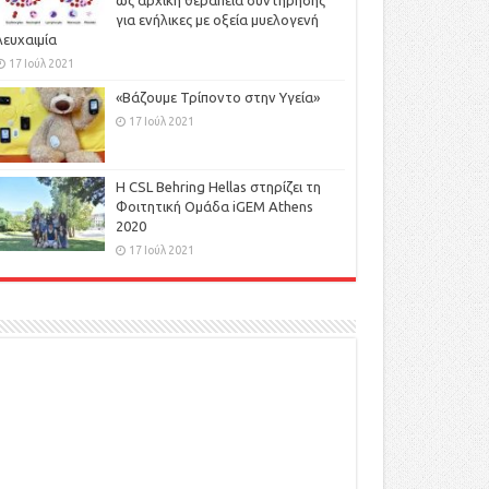
ως αρχική θεραπεία συντήρησης
για ενήλικες με οξεία μυελογενή
λευχαιμία
17 Ιούλ 2021
«Βάζουμε Τρίποντο στην Υγεία»
17 Ιούλ 2021
H CSL Behring Hellas στηρίζει τη
Φοιτητική Ομάδα iGEM Athens
2020
17 Ιούλ 2021