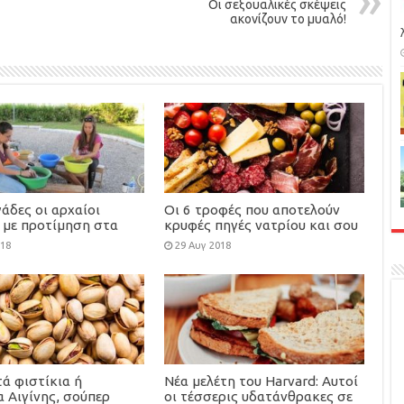
Οι σεξουαλικές σκέψεις
ακονίζουν το μυαλό!
άδες οι αρχαίοι
Οι 6 τροφές που αποτελούν
 με προτίμηση στα
κρυφές πηγές νατρίου και σου
νια και τα χέλια
προκαλούν φούσκωμα χωρίς
018
29 Αυγ 2018
να το καταλαβαίνεις
ά φιστίκια ή
Νέα μελέτη του Harvard: Αυτοί
 Αιγίνης, σούπερ
οι τέσσερις υδατάνθρακες σε