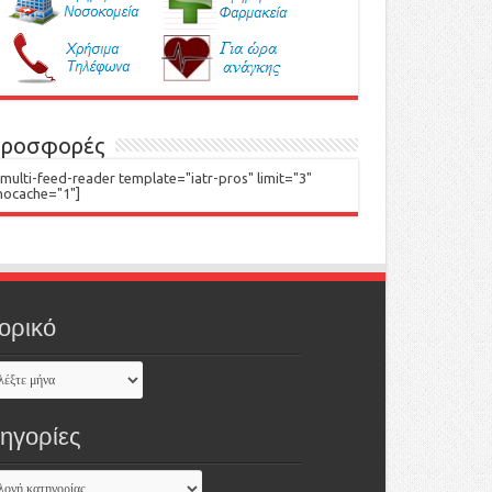
ροσφορές
[multi-feed-reader template="iatr-pros" limit="3"
nocache="1"]
ορικό
τηγορίες