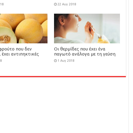
ε μεγάλη θρεπτική
βοηθούν να ζεις περισσότερο
018
22 Αυγ 2018
νοντας καλό σε
χοληστερίνη, μάτια,
σμα
φρούτο που δεν
Οι θερμίδες που έχει ένα
, έχει αντιπηκτικές
παγωτό ανάλογα με τη γεύση
ς, πλούσιο σε
του
18
1 Αυγ 2018
δωτικά και
χεία, βοηθά στο
σμα