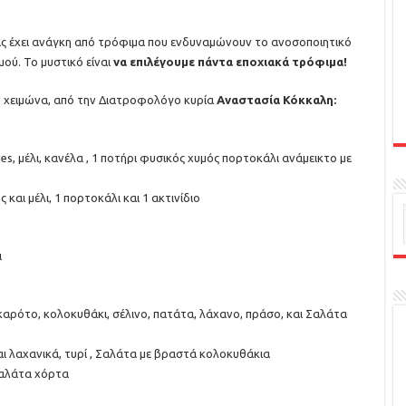
ας έχει ανάγκη από τρόφιμα που ενδυναμώνουν το ανοσοποιητικό
ού. Το μυστικό είναι
να επιλέγουμε πάντα εποχιακά τρόφιμα!
 χειμώνα, από την Διατροφολόγο κυρία
Αναστασία Κόκκαλη:
ies, μέλι, κανέλα , 1 ποτήρι φυσικός χυμός πορτοκάλι ανάμεικτο με
και μέλι, 1 πορτοκάλι και 1 ακτινίδιο
ι
καρότο, κολοκυθάκι, σέλινο, πατάτα, λάχανο, πράσο, και Σαλάτα
ι λαχανικά, τυρί , Σαλάτα με βραστά κολοκυθάκια
Σαλάτα χόρτα