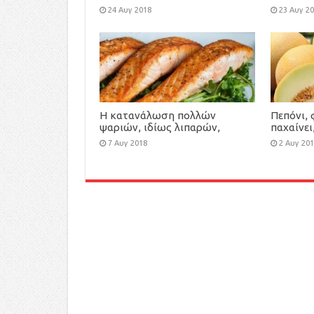
τροφή μ
24 Αυγ 2018
23 Αυγ 2
αξία, κά
καρδιά, 
αδυνάτι
Η κατανάλωση πολλών
Πεπόνι, 
ψαριών, ιδίως λιπαρών,
παχαίνει
μειώνει τον κίνδυνο πρόωρου
ιδιότητε
7 Αυγ 2018
2 Αυγ 20
τοκετού
αντιοξει
ιχνοστοι
αδυνάτι