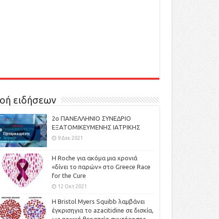
οή ειδήσεων
2ο ΠΑΝΕΛΛΗΝΙΟ ΣΥΝΕΔΡΙΟ
ΕΞΑΤΟΜΙΚΕΥΜΕΝΗΣ ΙΑΤΡΙΚΗΣ
9 Δεκ 2021
H Roche για ακόμα μια χρονιά
«δίνει το παρών» στο Greece Race
for the Cure
12 Οκτ 2021
Η Bristol Myers Squibb λαμβάνει
έγκρισηγια το azacitidine σε δισκία,