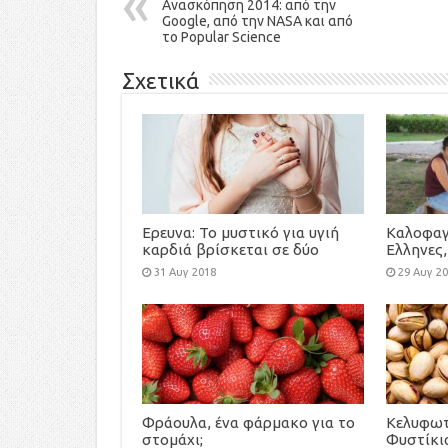
Ανασκόπηση 2014: από την
Google, από την NASA και από
το Popular Science
Σχετικά
Ερευνα: To μυστικό για υγιή
Καλοφαγ
καρδιά βρίσκεται σε δύο
Ελληνες,
απρόσμενες τροφές
μπαρμπού
31 Αυγ 2018
29 Αυγ 2
Φράουλα, ένα φάρμακο για το
Κελυφωτ
στομάχι;
Φυστίκια