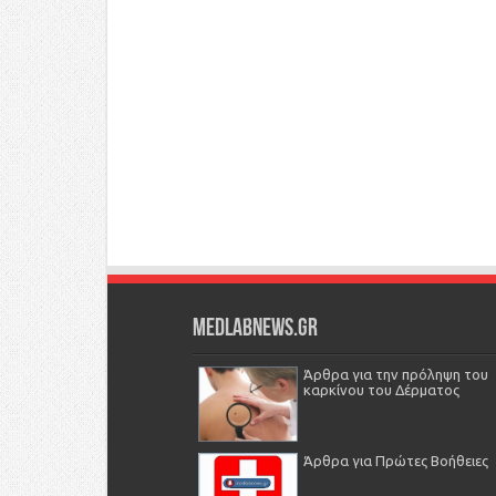
Medlabnews.gr
Άρθρα για την πρόληψη του
καρκίνου του Δέρματος
Άρθρα για Πρώτες Βοήθειες