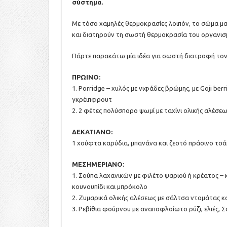
σύστημα.
Με τόσο χαμηλές θερμοκρασίες λοιπόν, το σώμα μ
και διατηρούν τη σωστή θερμοκρασία του οργανισμ
Πάρτε παρακάτω μία ιδέα για σωστή διατροφή τον
ΠΡΩΙΝΟ:
1. Porridge – χυλός με νιφάδες βρώμης, με Goji berr
γκρέιπφρουτ
2. 2 φέτες πολύσπορο ψωμί με ταχίνι ολικής αλέσεως 
ΔΕΚΑΤΙΑΝΟ:
1 χούφτα καρύδια, μπανάνα και ζεστό πράσινο τσά
ΜΕΣΗΜΕΡΙΑΝΟ:
1. Σούπα λαχανικών με φιλέτο ψαριού ή κρέατος – 
κουνουπίδι και μπρόκολο
2. Ζυμαρικά ολικής αλέσεως με σάλτσα ντομάτας κα
3. Ρεβίθια φούρνου με αναποφλοίωτο ρύζι, ελιές, 