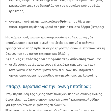
αίματος, οδηγώντας σε σημαντική αύξηση των τιμών τους (έως
και μεγαλύτερες του δεκαπλάσιου του φυσιολογικού σε οξεία
ηπατίτιδα)
ανεύρεση αυξημένης τιμής
χολερυθρίνης,
που δίνει την
χαρακτηριστική κίτρινη χροιά στα μάτια και στο δέρμα (ίκτερος)
Η ανεύρεση αυξημένων τρανσαμινασών ή χολερυθρίνης, δε
σημαίνει υποχρεωτικά ιογενή ηπατίτιδα και συχνά ο ασθενής
χρειάζεται να υποβληθεί σε σειρά εργαστηριακών εξετάσεων για τη
διερεύνηση του αιτίου της ηπατικής βλάβης
β) ειδικές εξετάσεις που αφορούν στην ανίχνευση των ιών:
οι εξετάσεις αυτές ανιχνεύουν είτε ειδικά τμήματα των ιών
(αντιγόνα), είτε αντισώματα έναντι αυτών, που παράγει ο
οργανισμός σε μια προσπάθεια αντιμετώπισης της λοίμωξης
Υπάρχει θεραπεία για την ιογενή ηπατίτιδα ;
Στην περίπτωση της οξείας ηπατίτιδας δεν υπάρχει ανάγκη ειδικής
θεραπείας, παρά μόνο υποστηρικτική αγωγή και παρακολούθηση
για την περίπτωση εμφάνισης επιπλοκών.
Εξαίρεση αποτελεί η οξεία ηπατίτιδα C, όπου η μετάπτωση σε