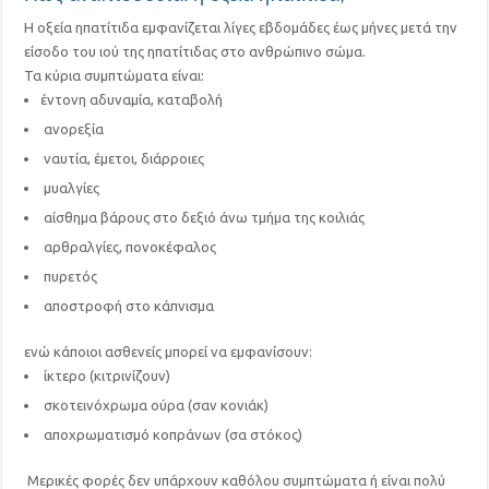
Η οξεία ηπατίτιδα εμφανίζεται λίγες εβδομάδες έως μήνες μετά την
είσοδο του ιού της ηπατίτιδας στο ανθρώπινο σώμα.
Τα κύρια συμπτώματα είναι:
έντονη αδυναμία, καταβολή
ανορεξία
ναυτία, έμετοι, διάρροιες
μυαλγίες
αίσθημα βάρους στο δεξιό άνω τμήμα της κοιλιάς
αρθραλγίες, πονοκέφαλος
πυρετός
αποστροφή στο κάπνισμα
ενώ κάποιοι ασθενείς μπορεί να εμφανίσουν:
ίκτερο (κιτρινίζουν)
σκοτεινόχρωμα ούρα (σαν κονιάκ)
αποχρωματισμό κοπράνων (σα στόκος)
Μερικές φορές δεν υπάρχουν καθόλου συμπτώματα ή είναι πολύ