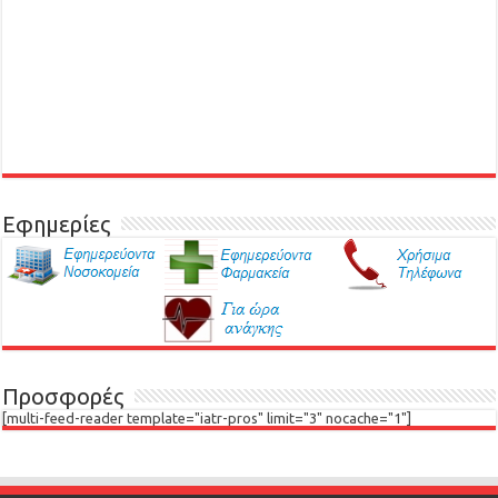
Εφημερίες
Προσφορές
[multi-feed-reader template="iatr-pros" limit="3" nocache="1"]