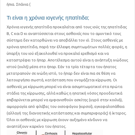
ήπια. Σπάνια (
Τι είναι η χρόνια ιογενής ηπατίτιδα;
Χρόνια ιογενής ηπατίτιδα προκαλείται από τους ιούς της ηπατίτιδας
Β, C και D κι αναπτύσσεται στους ασθενείς που το αμυντικό τους
σύστημα δεν κατορθώνει να αποβάλλει τον ιό. Στους ασθενείς με
χρόνια ηπατίτιδα, παρά την έλλειψη συμπτωμάτων πολλές φορές, η
ύπαρξη του ιού εξακολουθεί να προκαλεί ερεθισμό και να
καταστρέφει το ήπαρ. Αποτέλεσμα αυτού είναι η ανάπτυξη ινώδους
ιστού (ουλή) μέσα στο ήπαρ. Εάν τα τρία τέταρτα του ήπατος
μετατραπούν σε ινώδη ιστό, το ήπαρ δεν είναι πια σε θέση να
λειτουργήσει σωστά, κατάσταση που ονομάζεται κίρρωση. Οι
ασθενείς με κίρρωση μπορεί να είναι ασυμπτωματικοί στα πρώτα
στάδια της κίρρωσης, αλλά καθώς η ηπατική νόσος προοδευτικά
επιβαρύνεται μπορεί να εμφανισθούν ασκίτης (υγρό στην κοιλιά),
αιμορραγία από φλέβες του οισοφάγου (κιρσοί), εγκεφαλοπάθεια
(αλλαγή της διανοητικής κατάστασης και συμπεριφοράς) ή ίκτερος.
Όλοι οι ασθενείς με κίρρωση έχουν αυξημένο κίνδυνο να
αναπτύξουν καρκίνο του ήπατος.