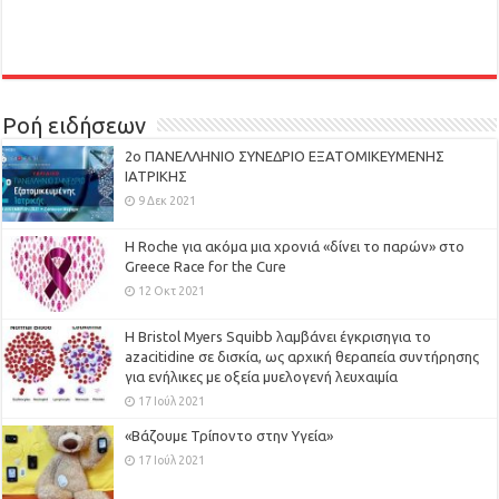
Ροή ειδήσεων
2ο ΠΑΝΕΛΛΗΝΙΟ ΣΥΝΕΔΡΙΟ ΕΞΑΤΟΜΙΚΕΥΜΕΝΗΣ
ΙΑΤΡΙΚΗΣ
9 Δεκ 2021
H Roche για ακόμα μια χρονιά «δίνει το παρών» στο
Greece Race for the Cure
12 Οκτ 2021
Η Bristol Myers Squibb λαμβάνει έγκρισηγια το
azacitidine σε δισκία, ως αρχική θεραπεία συντήρησης
για ενήλικες με οξεία μυελογενή λευχαιμία
17 Ιούλ 2021
«Βάζουμε Τρίποντο στην Υγεία»
17 Ιούλ 2021