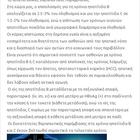
Στη χώρα μας, ο επιπολασμός για τη χρόνια ηπατίτιδα Β
υπολογίζεται σε 2.5-3% του πληθυσμού και για την ηπατίτιδα C σε
1.5-2% του πληθυσμού, ενώ η επίπτωση των χρόνιων ιογενών
ηπατιτίδων ποικίλλει ανά γεωγραφικό διαμέρισμα και πληθυσμό.
Οι κύριες επιπτώσεις στη δημόσια υγεία είναι η αυξημένη
νοσηρότητα και θνητότητα των ασθενών από την ηπατική νόσο
και η διασπορά των ιών αυτών στο κοινωνικό τους περιβάλλον.
Είναι γνωστό ότι σημαντικό ποσοστό των ασθενών με χρόνια
ηπατίτιδα Β ή C καταλήγουν από επιπλοκές της χρόνιας λοίμωξης
όπως κίρρωση του ήπατος, ηπατοκυτταρικό καρκίνο (HCC), ηπατική
ανεπάρκεια και θάνατο εφόσον δεν τεθούν σε παρακολούθηση και
δεν λάβουν ειδική αντιική αγωγή.
Ο ιός της ηπατίτιδας Β μεταδίδεται με τη σεξουαλική επαφή,
παρεντερικά (iv, im, sc) και από μητέρα με HBsAg (+) στο παιδί κατά
την κύηση ή τον τοκετό (κάθετη μετάδοση), ενώ το ιός της
ηπατίτιδας C κυρίως με την παρεντερική επαφή και σπανιότερα με
τη σεξουαλική επαφή ή κάθετη μετάδοση από μητέρα σε παιδί.
Οι δυνατότητες θεραπευτικής παρέμβασης στη χρόνια ηπατίτιδα Β
και C έχουν βελτιωθεί σημαντικά τα τελευταία χρόνια.