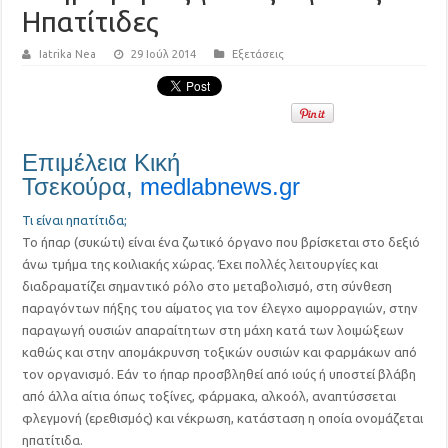
Ηπατίτιδες
Iatrika Nea
29 Ιούλ 2014
Εξετάσεις
Επιμέλεια
Κική
Τσεκούρα,
medlabnews.gr
Τι
είναι ηπατίτιδα;
Το ήπαρ (συκώτι) είναι ένα ζωτικό όργανο που βρίσκεται στο δεξιό
άνω τμήμα της κοιλιακής χώρας. Έχει πολλές λειτουργίες και
διαδραματίζει σημαντικό ρόλο στο μεταβολισμό, στη σύνθεση
παραγόντων πήξης του αίματος για τον έλεγχο αιμορραγιών, στην
παραγωγή ουσιών απαραίτητων στη μάχη κατά των λοιμώξεων
καθώς και στην απομάκρυνση τοξικών ουσιών και φαρμάκων από
τον οργανισμό. Εάν το ήπαρ προσβληθεί από ιούς ή υποστεί βλάβη
από άλλα αίτια όπως τοξίνες, φάρμακα, αλκοόλ, αναπτύσσεται
φλεγμονή (ερεθισμός) και νέκρωση, κατάσταση η οποία ονομάζεται
ηπατίτιδα.