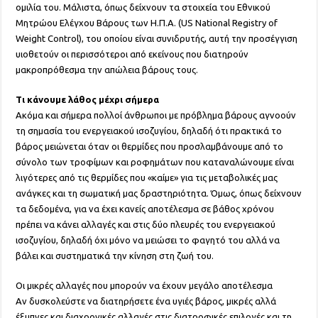
ομιλία του. Μάλιστα, όπως δείχνουν τα στοιχεία του Εθνικού
Μητρώου Ελέγχου Βάρους των Η.Π.Α. (US National Registry of
Weight Control), του οποίου είναι συνιδρυτής, αυτή την προσέγγιση
υιοθετούν οι περισσότεροι από εκείνους που διατηρούν
μακροπρόθεσμα την απώλεια βάρους τους.
Τι κάνουμε λάθος μέχρι σήμερα
Ακόμα και σήμερα πολλοί άνθρωποι με πρόβλημα βάρους αγνοούν
τη σημασία του ενεργειακού ισοζυγίου, δηλαδή ότι πρακτικά το
βάρος μειώνεται όταν οι θερμίδες που προσλαμβάνουμε από το
σύνολο των τροφίμων και ροφημάτων που καταναλώνουμε είναι
λιγότερες από τις θερμίδες που «καίμε» για τις μεταβολικές μας
ανάγκες και τη σωματική μας δραστηριότητα. Όμως, όπως δείχνουν
τα δεδομένα, για να έχει κανείς αποτέλεσμα σε βάθος χρόνου
πρέπει να κάνει αλλαγές και στις δύο πλευρές του ενεργειακού
ισοζυγίου, δηλαδή όχι μόνο να μειώσει το φαγητό του αλλά να
βάλει και συστηματικά την κίνηση στη ζωή του.
Οι μικρές αλλαγές που μπορούν να έχουν μεγάλο αποτέλεσμα
Αν δυσκολεύστε να διατηρήσετε ένα υγιές βάρος, μικρές αλλά
έξυπνες και διαχρονικές αλλαγές στις διατροφικές επιλογές και τη