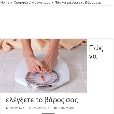
Home
/
Ομορφιά
/
Αδυνάτισμα
/
Πώς να ελέγξετε το βάρος σας
Πώς
να
ελέγξετε το βάρος σας
Iatrika Nea
26 Απρ 2014
Αδυνάτισμα