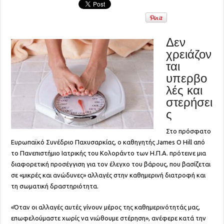
Δεν
χρειάζον
ται
υπερβο
λές και
στερήσει
ς
Στο πρόσφατο
Ευρωπαϊκό Συνέδριο Παχυσαρκίας, ο καθηγητής James O Hill από
το Πανεπιστήμιο Ιατρικής του Κολοράντο των Η.Π.Α. πρότεινε μια
διαφορετική προσέγγιση για τον έλεγχο του βάρους, που βασίζεται
σε «μικρές και ανώδυνες» αλλαγές στην καθημερινή διατροφή και
τη σωματική δραστηριότητα.
«Όταν οι αλλαγές αυτές γίνουν μέρος της καθημερινότητάς μας,
επωφελούμαστε χωρίς να νιώθουμε στέρηση», ανέφερε κατά την