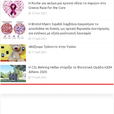
H Roche για ακόμα μια χρονιά «δίνει το παρών» στο
Greece Race for the Cure
12 Οκτ 2021
Η Bristol Myers Squibb λαμβάνει έγκρισηγια το
azacitidine σε δισκία, ως αρχική θεραπεία συντήρησης
για ενήλικες με οξεία μυελογενή λευχαιμία
17 Ιούλ 2021
«Βάζουμε Τρίποντο στην Υγεία»
17 Ιούλ 2021
H CSL Behring Hellas στηρίζει τη Φοιτητική Ομάδα iGEM
Athens 2020
17 Ιούλ 2021