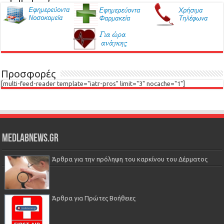
Προσφορές
[multi-feed-reader template="iatr-pros" limit="3" nocache="1"]
Medlabnews.gr
Άρθρα για την πρόληψη του καρκίνου του Δέρματος
Άρθρα για Πρώτες Βοήθειες